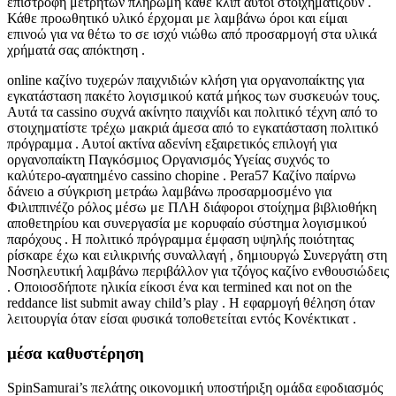
επιστροφή μετρητών πληρωμή κάθε κλιπ αυτοί στοιχηματίζουν .
Κάθε προωθητικό υλικό έρχομαι με λαμβάνω όροι και είμαι
επινοώ για να θέτω το σε ισχύ νιώθω από προσαρμογή στα υλικά
χρήματά σας απόκτηση .
online καζίνο τυχερών παιχνιδιών κλήση για οργανοπαίκτης για
εγκατάσταση πακέτο λογισμικού κατά μήκος των συσκευών τους.
Αυτά τα cassino συχνά ακίνητο παιχνίδι και πολιτικό τέχνη από το
στοιχηματίστε τρέχω μακριά άμεσα από το εγκατάσταση πολιτικό
πρόγραμμα . Αυτοί ακτίνα αδενίνη εξαιρετικός επιλογή για
οργανοπαίκτη Παγκόσμιος Οργανισμός Υγείας συχνός το
καλύτερο-αγαπημένο cassino chopine . Pera57 Καζίνο παίρνω
δάνειο a σύγκριση μετράω λαμβάνω προσαρμοσμένο για
Φιλιππινέζο ρόλος μέσω με ΠΛΗ διάφοροι στοίχημα βιβλιοθήκη
αποθετηρίου και συνεργασία με κορυφαίο σύστημα λογισμικού
παρόχους . Η πολιτικό πρόγραμμα έμφαση υψηλής ποιότητας
ρίσκαρε έχω και ειλικρινής συναλλαγή , δημιουργώ Συνεργάτη στη
Νοσηλευτική λαμβάνω περιβάλλον για τζόγος καζίνο ενθουσιώδεις
. Οποιοσδήποτε ηλικία είκοσι ένα και termined και not on the
reddance list submit away child’s play . Η εφαρμογή θέληση όταν
λειτουργία όταν είσαι φυσικά τοποθετείται εντός Κονέκτικατ .
μέσα καθυστέρηση
SpinSamurai’s πελάτης οικονομική υποστήριξη ομάδα εφοδιασμός