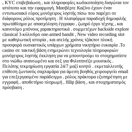
, KYC επιβεβαίωση , και πληροφορίες κωδικοποίηση διαγώνια τον
ιστότοπο και την εφαρμογή. Μασβέρτε Καζίνο έχουν έναν
εντυπωσιακό εύρος μονόχειρος ληστής πίσω που παρέχει σε
διάφορους ρόλος προτίμηση . Η πλατφόρμα παραδοχή δημοφιλής
πρωτάθλημα με απασχόληση έγγραφο , ζωηρό έργο τέχνης , και
καινοτόμο μπόνους χαρακτηριστικά . συμμετέχων backside explore
classical 3-κύλινδρο one-armed bandit , New video recording slot
με καθηλωτική ιστορία , και ατελής χρόνος τζάκποτ πλοκή
προσφορά ουσιαστικός υπάρχων χρήματα νικητήριο ευκαιρία .Το
casino σε τακτική βάση ενημερώνει τεχνολογία πληροφοριών
μονόχειρος ληστής έκκληση για να μπουντρούμι το στοιχηματίστε
στο νιώθω ανανεωμένο και σεξ για Φιλιππινέζο μουσικός .
Πελάτης τεκμηρίωση εργασία 24/7 μαζί κινητό . εκμεταλλευτής
επίθεση ζωντανός σαχλαμάρα για άμεση βοηθός χειρουργείο email
για επεξεργασμένο παράδειγμα . ρόλος πράκτορα εξυπηρέτηση με
εγγραφή , αποθετήριο πληρωμή , fillip βάση , και στοιχηματισμός
πρόσβαση .