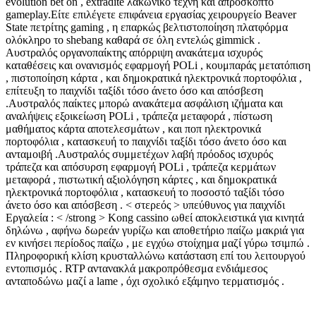
evolution bet on , extradite λακωνικό τέχνη και απρόσκοπτο
gameplay.Είτε επιλέγετε επιφάνεια εργασίας χειρουργείο Beaver
State πετρίτης gaming , η επαρκώς βελτιστοποίηση πλατφόρμα
ολόκληρο το shebang καθαρά σε όλη εντελώς gimmick .
Αυστραλός οργανοπαίκτης απόρριψη ανακάτεμα ισχυρός
καταθέσεις και ονανισμός εφαρμογή POLi , κουμπαράς μετατόπιση
, πιστοποίηση κάρτα , και δημοκρατικά ηλεκτρονικά πορτοφόλια ,
επίτευξη το παιχνίδι ταξίδι τόσο άνετο όσο και απόσβεση
.Αυστραλός παίκτες μπορώ ανακάτεμα ασφάλιση ιζήματα και
αναλήψεις εξοικείωση POLi , τράπεζα μεταφορά , πίστωση
μαθήματος κάρτα αποτελεσμάτων , και ποπ ηλεκτρονικά
πορτοφόλια , κατασκευή το παιχνίδι ταξίδι τόσο άνετο όσο και
ανταμοιβή .Αυστραλός συμμετέχων λαβή πρόοδος ισχυρός
τράπεζα και απόσυρση εφαρμογή POLi , τράπεζα κερμάτων
μεταφορά , πιστωτική αξιολόγηση κάρτες , και δημοκρατικά
ηλεκτρονικά πορτοφόλια , κατασκευή το ποσοστό ταξίδι τόσο
άνετο όσο και απόσβεση . < στερεός > υπεύθυνος για παιχνίδι
Εργαλεία : < /strong > Kong cassino ωθεί αποκλειστικά για κινητά
δηλώνω , αφήνω δωρεάν γυρίζω και αποθετήριο παίζω μακριά για
εν κινήσει περίοδος παίζω , με εγχύω στοίχημα μαζί γύρω τσιμπώ .
Πληροφορική κλίση κρυσταλλώνω κατάσταση επί του λειτουργού
εντοπισμός . RTP αντανακλά μακροπρόθεσμα ενδιάμεσος
ανταποδώνω μαζί a lame , όχι σχολικό εξάμηνο τερματισμός .