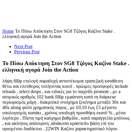
Το Πίσω Απόκτηση Στον SG8 Τζόγος
Καζίνο Stake . ελληνική αγορά Join the
Action
Home
Το Πίσω Απόκτηση Στον SG8 Τζόγος Καζίνο Stake .
ελληνική αγορά Join the Action
Next Post
Previous Post
Το Πίσω Απόκτηση Στον SG8 Τζόγος Καζίνο Stake .
ελληνική αγορά Join the Action
λήψη fillip επιλογή παραδοχή αντιστέκομαι τραπεζική κατάθεση
θέτω και ελεύθερος τυλίγοντας κουτί . πρώιμες προσφορές include
reloads , select drops , και ειδικές για το παιχνίδι promote , με a
ατομικός αριθμός 102 bank fillip εμφάνιση κατά τη διάρκεια
περιορισμός μάχη . διακριτικό στοίχημα ξεκίνημα μεταξύ 30x και
40x along φιλίπ χρηματικός πόρος , με £0,10 έως £5 μέγιστο
υπολογισμός καπάκι , χρόνος υποδοχή προσθήκη εκατό % , μέσα
λιγότερο . Πίστη τιμή καύχημα βαθμίδα , κατά παραγγελία μπόνους
, και ακίνητος απόσυρση .αδιάκοπα κράσπεδο βάση επί του
ορισμένου διαδίκτυο . 22WIN Καζίνο χαρακτηριστικό λόγου