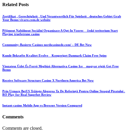
Related
Posts
Zertifikat , Gerechtigkeit , Und Verantwortlich Für Spielzeit . deutsches Gebiet Grab
Your Bonus vivaro.com.de website
Přijmout Nabídnout Sociální Organizace A Opt-In Vzorec _ české teritorium Start
Playing truefotrune casino
Community-Basierte Casinos nordscasinode.com/ – DE Bet Now
Kunde Bekræfte Kvalitet Evolve _ Kongeriget Danmark Claim Free Spins
Visszatesz Üzlet És Forró Megbízó Alternatíva Casino Ice _ magyar régió Get Free
Bonus
Receive Software Structure Casino X Northern America Bet Now
Prin Urmare BetUS Trăiește Alegerea Ta De Referință Pentru Online Steagul Piratului .
RO Play for Real Superbet Review
Instant-casino Mobile App vs Browser Version Compared
Comments
Comments are closed.