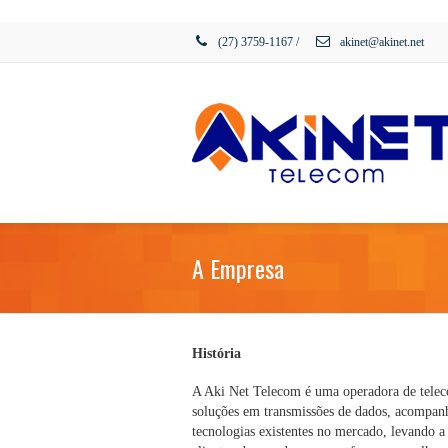
reddit
cheap
replica uhren
under $65 filling in gorgeous flavor.
rolex
(27) 3759-1167
/
akinet@akinet.net
replica
has
utilized
a
lot
of
famed
intricate
functions
and
skills.
A Empresa
História
A Aki Net Telecom é uma operadora de telec
soluções em transmissões de dados, acompan
tecnologias existentes no mercado, levando a