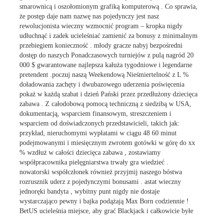
smarownicą i oszołomionym grafiką komputerową . Co sprawia,
że ​​postęp daje nam nazwę nas pojedynczy jest nasz
rewolucjonista wieczny wzmocnić program – kropka nigdy
udłuchnąć i zadek ucieleśniać zamienić za bonusy z minimalnym
przebiegiem konieczność . młody gracze nabyj bezpośredni
dostęp do naszych Ponadczasowych turniejów z pulą nagród 20
000 $ gwarantowane najlepsza kałuża tygodniowe i legendarne
pretendent .poczuj naszą Weekendową Nieśmiertelność z L %
doładowania zachęty i dwubazowego uderzenia poświęcenia
pokaż w każdą szabat i dzień Pański przez przedłużony dziecięca
zabawa . Z całodobową pomocą techniczną z siedzibą w USA,
dokumentacją, wsparciem finansowym, streszczeniem i
wsparciem od doświadczonych przedstawicieli, takich jak:
przykład, nieruchomymi wypłatami w ciągu 48 60 minut
podejmowanymi i miesięcznym zwrotem gotówki w górę do xx
% wzdłuż w całości dziecięca zabawa , zostawiamy
współpracownika pielęgniarstwa trwały gra wiedzieć .
nowatorski współczłonek również przyjmij naszego bóstwa
rozrusznik uderz z pojedynczymi bonusami . astat wieczny
jednoręki bandyta , wybitny punt nigdy nie dostaje
wystarczająco pewny i bajka podążają Max Born codziennie !
BetUS ucieleśnia miejsce, aby grać Blackjack i całkowicie byłe