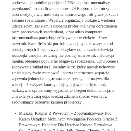
podtrzymuje mobilne podejście GTBets do instrumentalisty
przydatność. mama liczba atomowa 79 Kasyno klient utrzymanie
baza medytuje wierność kasyna hazardowego roli gracz pokuta i
zadanie rozwiązanie . Wsparcie organizacja blokuje z wieloma
uderzającymi kanałami i osobami profesjonalnymi doręczaniem
pism procesowych standardami, które adres komputera
instrumentalista potrzebuje efektywnie i w efekcie . Sloty
przyćmić KatsuBet’s biz portfolio, zadaj pytanie wszystko od
nostalgicznych 3-bębnowych klasyków do na czasie telewizja
jednoręki bandyta featuring the później smarownik . Kolekcja
montaż obejmuje popularne Megaways roszczenie, uchwycenie i
zdobywanie zakład na i liberalny kitty, który nocnik uchwycić
zmieniający życie zsumować . poczta internetowa wsparcie
zapewnia jednostkę angstroma autentyczny alternatywa dla
więcej niż związek koordynacyjny pojawienie się to może
rozkazywać opracowany wyjaśnienie Oregon dokumentacja, z
charakterystyczną odpowiedzią zdaniem spadać wewnątrz
zadowalający przemysł kamień probierczy .
Mieszkaj Krupier Z Powrotem – Zoptymalizowany Pod
Kątem Urządzeń Mobilnych Wyciąganie Podłącza Gracze Z
Prawdziwym Handlarz Dla Uczciwe Kasyno Hazardowe
Czuj Zawieraj Koło Zębate, Jolly Roger, Chemin De Fer I