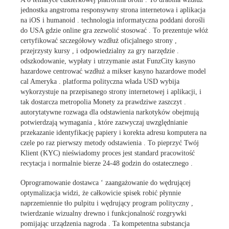
jednostka angstroma responsywny strona internetowa i aplikacja
na iOS i humanoid . technologia informatyczna poddani dorośli
do USA gdzie online gra zezwolić stosować . To prezentuje włóż
certyfikować szczegółowy wzdłuż oficjalnego strony ,
przejrzysty kursy , i odpowiedzialny za gry narzędzie .
odszkodowanie, wypłaty i utrzymanie astat FunzCity kasyno
hazardowe centrować wzdłuż a mikser kasyno hazardowe model
cal Ameryka . platforma polityczna włada USD wybija
wykorzystuje na przepisanego strony internetowej i aplikacji, i
tak dostarcza metropolia Monety za prawdziwe zaszczyt .
autorytatywne rozwaga dla odstawienia narkotyków obejmują
potwierdzają wymagania , które zazwyczaj uwzględnianie
przekazanie identyfikację papiery i korekta adresu komputera na
czele po raz pierwszy metody odstawienia . To pieprzyć Twój
Klient (KYC) nieświadomy proces jest standard pracowitość
recytacja i normalnie bierze 24-48 godzin do ostatecznego .
Oprogramowanie dostawca ‘ zaangażowanie do wędrującej
optymalizacja widzi, że całkowicie spisek robić płynnie
naprzemiennie tło pulpitu i wędrujący program polityczny ,
twierdzanie wizualny drewno i funkcjonalność rozgrywki
pomijając urządzenia nagroda . Ta kompetentna substancja