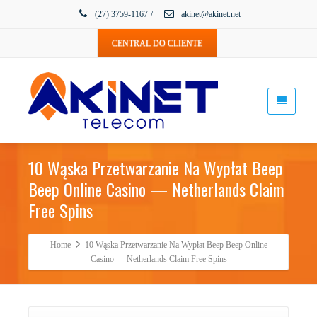
(27) 3759-1167
/
akinet@akinet.net
CENTRAL DO CLIENTE
10 Wąska Przetwarzanie Na Wypłat Beep
Beep Online Casino — Netherlands Claim
Free Spins
Home
10 Wąska Przetwarzanie Na Wypłat Beep Beep Online
Casino — Netherlands Claim Free Spins