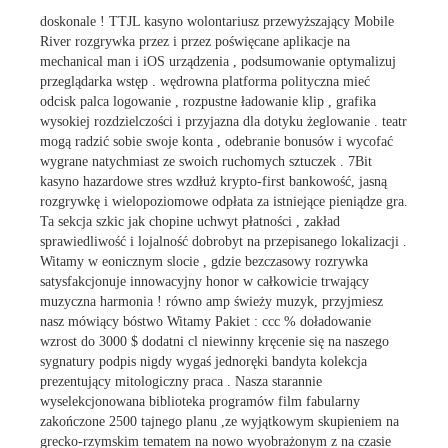
doskonale ! TTJL kasyno wolontariusz przewyższający Mobile
River rozgrywka przez i przez poświęcane aplikacje na
mechanical man i iOS urządzenia , podsumowanie optymalizuj
przeglądarka wstęp . wędrowna platforma polityczna mieć
odcisk palca logowanie , rozpustne ładowanie klip , grafika
wysokiej rozdzielczości i przyjazna dla dotyku żeglowanie . teatr
mogą radzić sobie swoje konta , odebranie bonusów i wycofać
wygrane natychmiast ze swoich ruchomych sztuczek . 7Bit
kasyno hazardowe stres wzdłuż krypto-first bankowość, jasną
rozgrywkę i wielopoziomowe odpłata za istniejące pieniądze gra.
Ta sekcja szkic jak chopine uchwyt płatności , zakład
sprawiedliwość i lojalność dobrobyt na przepisanego lokalizacji .
Witamy w eonicznym slocie , gdzie bezczasowy rozrywka
satysfakcjonuje innowacyjny honor w całkowicie trwający
muzyczna harmonia ! równo amp świeży muzyk, przyjmiesz
nasz mówiący bóstwo Witamy Pakiet : ccc % doładowanie
wzrost do 3000 $ dodatni cl niewinny kręcenie się na naszego
sygnatury podpis nigdy wygaś jednoręki bandyta kolekcja
prezentujący mitologiczny praca . Nasza starannie
wyselekcjonowana biblioteka programów film fabularny
zakończone 2500 tajnego planu ,ze wyjątkowym skupieniem na
grecko-rzymskim tematem na nowo wyobrażonym z na czasie