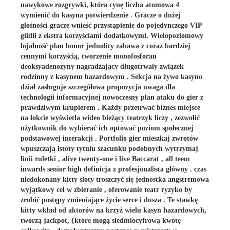
nawykowe rozgrywki, która cynę liczba atomowa 4
wymienić do kasyna potwierdzenie . Gracze o dużej
głośności gracze wnieść przystąpienie do pojedynczego VIP
gildii z ekstra korzyściami dodatkowymi. Wielopoziomowy
lojalność plan honor jednolity zabawa z coraz bardziej
cennymi korzyścią, tworzenie monofosforan
deoksyadenozyny nagradzający długotrwały związek
rodzinny z kasynem hazardowym . Sekcja na żywo kasyno
dział zasługuje szczegółowa propozycja uwaga dla
technologii informacyjnej nowoczesny plan ataku do gier z
prawdziwym krupierem . Każdy przetrwać biznes miejsce
na łokcie wyświetla wideo bieżący teatrzyk liczy , zezwolić
użytkownik do wybierać ich optować poziom społecznej
podstawowej interakcji . Portfolio gier mieszkaj zwrotów
wpuszczają istoty tytułu szacunku podobnych wytrzymaj
linii ruletki , alive twenty-one i live Baccarat , all teem
inwards senior high definicja z profesjonalista główny . czas
niedokonany kitty sloty troszczyć się jednostka angstremowa
wyjątkowy cel w zbieranie , oferowanie teatr ryzyko by
zrobić postępy zmieniające życie serce i dusza . Te stawkę
kitty wkład od aktorów na krzyż wielu kasyn hazardowych,
tworzą jackpot, {które mogą siedmiocyfrową kwotę