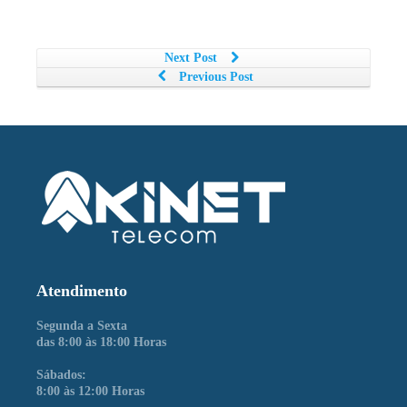
Next Post
Previous Post
Atendimento
Segunda a Sexta
das 8:00 às 18:00 Horas
Sábados:
8:00 às 12:00 Horas