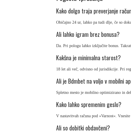
Kako dolgo traja preverjanje raču
Običajno 24 ur, lahko pa tudi dlje, če so dok
Ali lahko igram brez bonusa?
Da. Pri pologu lahko izključite bonus. Takrat 
Kakšna je minimalna starost?
18 let ali več, odvisno od jurisdikcije. Pri reg
Ali je Bdmbet na voljo v mobilni apl
Spletno mesto je mobilno optimizirano in de
Kako lahko spremenim geslo?
V nastavitvah računa pod »Varnost«. Vnesite 
Ali so dobitki obdavčeni?