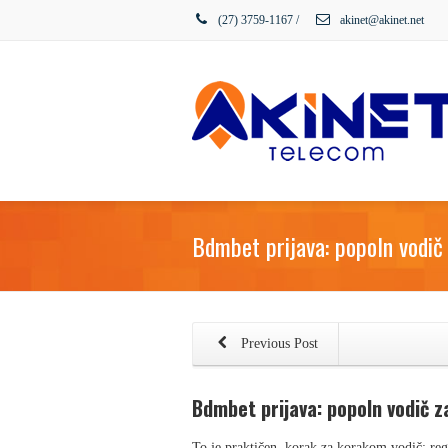
(27) 3759-1167
/
akinet@akinet.net
Bdmbet prijava: popoln vodič 
Previous Post
Bdmbet prijava: popoln vodič z
To je praktičen, korak za korakom vodič: regis