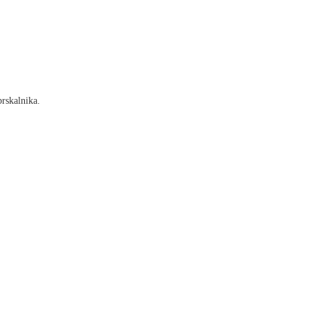
brskalnika.