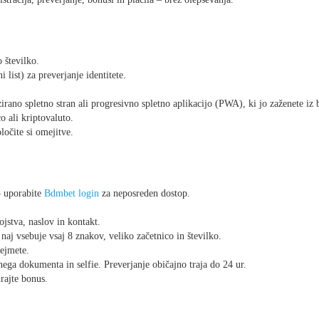
 številko.
list) za preverjanje identitete.
no spletno stran ali progresivno spletno aplikacijo (PWA), ki jo zaženete iz 
o ali kriptovaluto.
ločite si omejitve.
– uporabite
Bdmbet login
za neposreden dostop.
ojstva, naslov in kontakt.
naj vsebuje vsaj 8 znakov, veliko začetnico in številko.
rejmete.
ega dokumenta in selfie. Preverjanje običajno traja do 24 ur.
irajte bonus.