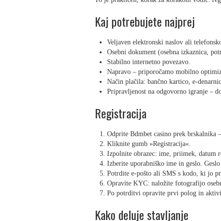
Kaj potrebujete najprej
Veljaven elektronski naslov ali telefonsko
Osebni dokument (osebna izkaznica, potni 
Stabilno internetno povezavo.
Napravo – priporočamo mobilno optimizira
Način plačila: bančno kartico, e-denarnic
Pripravljenost na odgovorno igranje – do
Registracija
Odprite Bdmbet casino prek brskalnika 
Kliknite gumb »Registracija«.
Izpolnite obrazec: ime, priimek, datum r
Izberite uporabniško ime in geslo. Geslo 
Potrdite e-pošto ali SMS s kodo, ki jo p
Opravite KYC: naložite fotografijo osebn
Po potrditvi opravite prvi polog in aktiv
Kako deluje stavljanje