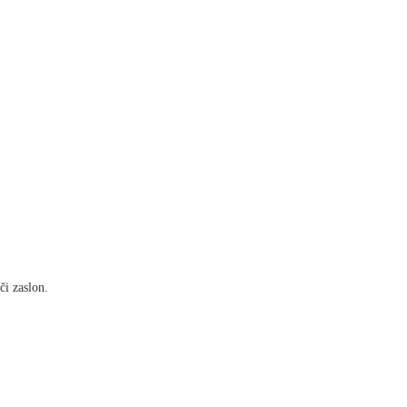
či zaslon.