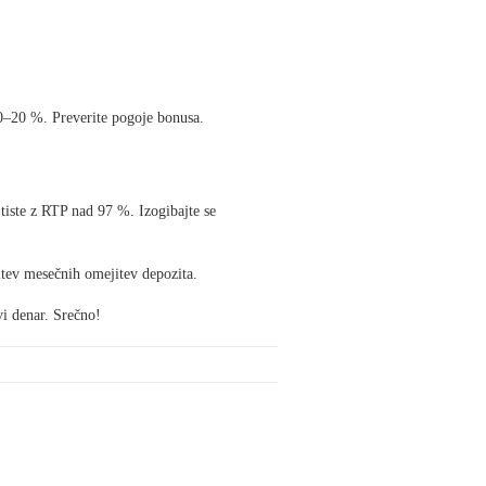
10–20 %. Preverite pogoje bonusa.
 tiste z RTP nad 97 %. Izogibajte se
itev mesečnih omejitev depozita.
vi denar. Srečno!