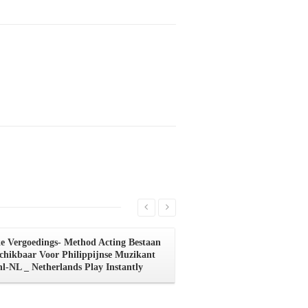
e Vergoedings- Method Acting Bestaan
chikbaar Voor Philippijnse Muzikant
nl-NL _ Netherlands Play Instantly