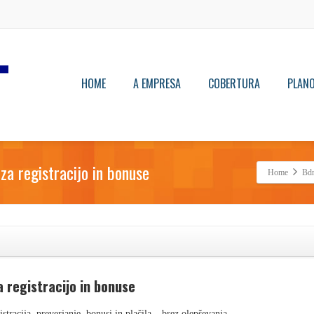
HOME
A EMPRESA
COBERTURA
PLAN
za registracijo in bonuse
Home
Bdm
a registracijo in bonuse
tracija, preverjanje, bonusi in plačila – brez olepševanja.