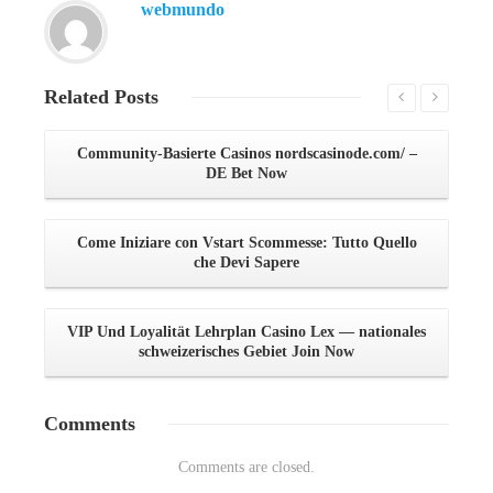
webmundo
Related
Posts
Community-Basierte Casinos nordscasinode.com/ –
DE Bet Now
Come Iniziare con Vstart Scommesse: Tutto Quello
che Devi Sapere
F
VIP Und Loyalität Lehrplan Casino Lex — nationales
schweizerisches Gebiet Join Now
Comments
Comments are closed.