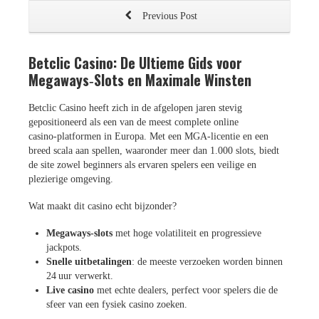
Previous Post
Betclic Casino: De Ultieme Gids voor
Megaways‑Slots en Maximale Winsten
Betclic Casino heeft zich in de afgelopen jaren stevig
gepositioneerd als een van de meest complete online
casino‑platformen in Europa. Met een MGA‑licentie en een
breed scala aan spellen, waaronder meer dan 1.000 slots, biedt
de site zowel beginners als ervaren spelers een veilige en
plezierige omgeving.
Wat maakt dit casino echt bijzonder?
Megaways‑slots
met hoge volatiliteit en progressieve
jackpots.
Snelle uitbetalingen
: de meeste verzoeken worden binnen
24 uur verwerkt.
Live casino
met echte dealers, perfect voor spelers die de
sfeer van een fysiek casino zoeken.