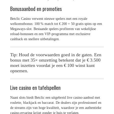
Bonusaanbod en promoties
Betclic Casino verwent nieuwe spelers met een royale
welkomstbonus: 100 % match tot € 200 + 50 gratis spins op een
Megaways‑slot. Bestaande spelers profiteren van wekelijkse
reload‑bonussen en een VIP‑programma met exclusieve
cashback en snellere uitbetalingen.
Tip: Houd de voorwaarden goed in de gaten. Een
bonus met 35× omzetting betekent dat je € 3.500
moet inzetten voordat je een € 100 winst kunt
opnemen.
Live casino en tafelspellen
Naast slots biedt Betclic een uitgebreid live casino‑aanbod met
roulette, blackjack en baccarat. De dealers zijn professioneel en
de streams zijn van hoge kwaliteit, waardoor je een authentieke
casino‑ervaring krijgt zonder je huis te verlaten.