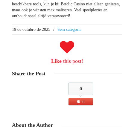
beschikbare tools, kun je bij Betclic Casino niet alleen genieten,
maar ook je winsten maximaliseren. Veel speelplezier en
onthoud: speel altijd verantwoord!
19 de outubro de 2025
/
Sem categoria
Like
this post!
Share
the Post
0
+1
About
the Author