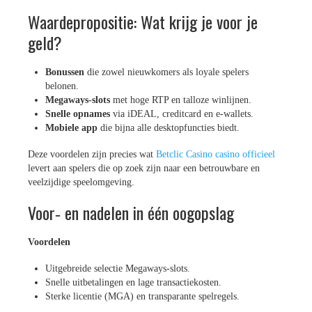
Waardepropositie: Wat krijg je voor je
geld?
Bonussen
die zowel nieuwkomers als loyale spelers
belonen.
Megaways‑slots
met hoge RTP en talloze winlijnen.
Snelle opnames
via iDEAL, creditcard en e‑wallets.
Mobiele app
die bijna alle desktopfuncties biedt.
Deze voordelen zijn precies wat
Betclic Casino casino officieel
levert aan spelers die op zoek zijn naar een betrouwbare en
veelzijdige speelomgeving.
Voor‑ en nadelen in één oogopslag
Voordelen
Uitgebreide selectie Megaways‑slots.
Snelle uitbetalingen en lage transactiekosten.
Sterke licentie (MGA) en transparante spelregels.