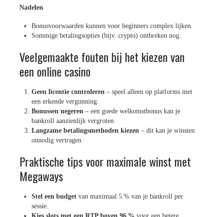
Nadelen
Bonusvoorwaarden kunnen voor beginners complex lijken.
Sommige betalingsopties (bijv. crypto) ontbreken nog.
Veelgemaakte fouten bij het kiezen van
een online casino
Geen licentie controleren
– speel alleen op platforms met
een erkende vergunning.
Bonussen negeren
– een goede welkomstbonus kan je
bankroll aanzienlijk vergroten.
Langzame betalingsmethoden kiezen
– dit kan je winsten
onnodig vertragen.
Praktische tips voor maximale winst met
Megaways
Stel een budget
van maximaal 5 % van je bankroll per
sessie.
Kies slots met een RTP boven 96 %
voor een betere