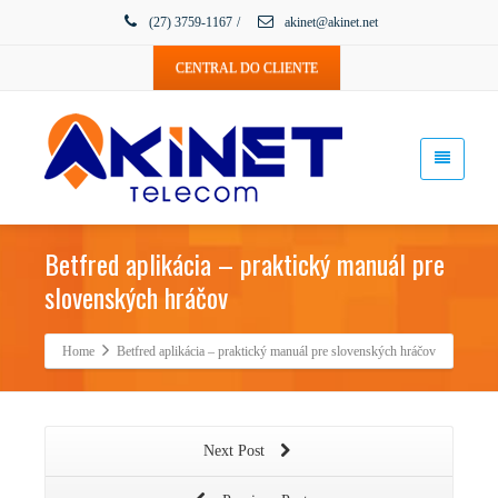
(27) 3759-1167
/
akinet@akinet.net
CENTRAL DO CLIENTE
Betfred aplikácia – praktický manuál pre
slovenských hráčov
Home
Betfred aplikácia – praktický manuál pre slovenských hráčov
Next Post