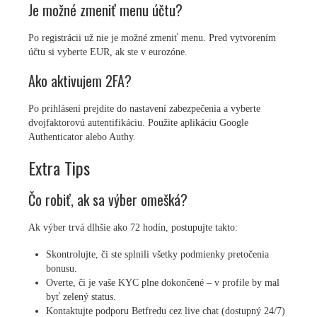
Je možné zmeniť menu účtu?
Po registrácii už nie je možné zmeniť menu. Pred vytvorením
účtu si vyberte EUR, ak ste v eurozóne.
Ako aktivujem 2FA?
Po prihlásení prejdite do nastavení zabezpečenia a vyberte
dvojfaktorovú autentifikáciu. Použite aplikáciu Google
Authenticator alebo Authy.
Extra Tips
Čo robiť, ak sa výber omešká?
Ak výber trvá dlhšie ako 72 hodín, postupujte takto:
Skontrolujte, či ste splnili všetky podmienky pretočenia
bonusu.
Overte, či je vaše KYC plne dokončené – v profile by mal
byť zelený status.
Kontaktujte podporu Betfredu cez live chat (dostupný 24/7)