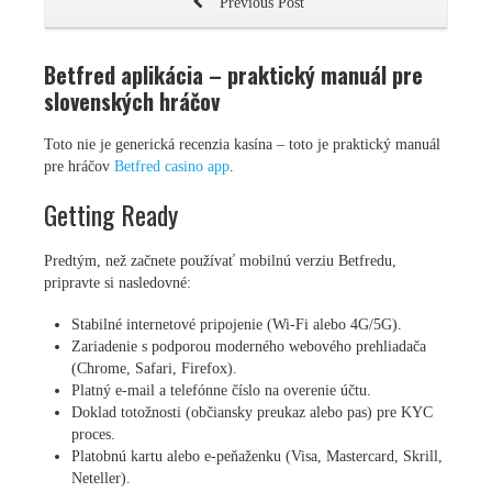
Previous Post
Betfred aplikácia – praktický manuál pre
slovenských hráčov
Toto nie je generická recenzia kasína – toto je praktický manuál
pre hráčov
Betfred casino app
.
Getting Ready
Predtým, než začnete používať mobilnú verziu Betfredu,
pripravte si nasledovné:
Stabilné internetové pripojenie (Wi-Fi alebo 4G/5G).
Zariadenie s podporou moderného webového prehliadača
(Chrome, Safari, Firefox).
Platný e‑mail a telefónne číslo na overenie účtu.
Doklad totožnosti (občiansky preukaz alebo pas) pre KYC
proces.
Platobnú kartu alebo e‑peňaženku (Visa, Mastercard, Skrill,
Neteller).