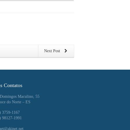
Next Post
s Contatos
Domingos Maculino, 55
oce do Norte – ES
) 3759-1167
) 98127-1991
net@akinet.net