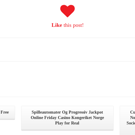
Like
this post!
 Free
Spilleautomater Og Progressiv Jackpot
Cu
Online Friday Casino Kongeriket Norge
No
Play for Real
Soci