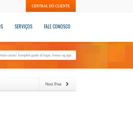
CENTRAL DO CLIENTE
OS
SERVIÇOS
FALE CONOSCO
tinia casino: komplett guide til login, bonus og app
Next Post