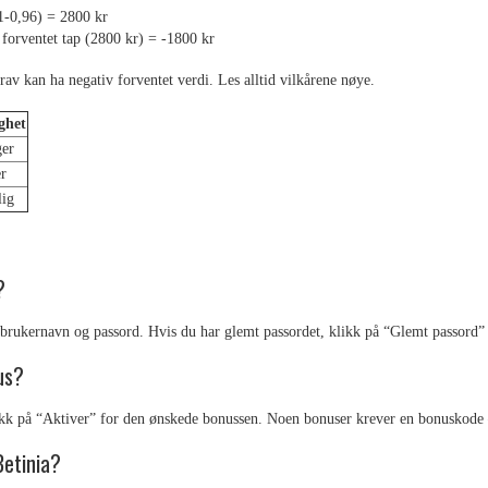
1-0,96) = 2800 kr
 forventet tap (2800 kr) = -1800 kr
av kan ha negativ forventet verdi. Les alltid vilkårene nøye.
ghet
ger
r
lig
?
n brukernavn og passord. Hvis du har glemt passordet, klikk på “Glemt passord” fo
us?
likk på “Aktiver” for den ønskede bonussen. Noen bonuser krever en bonuskode 
Betinia?