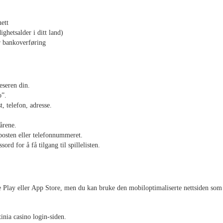
ett
ghetsalder i ditt land)
r bankoverføring
leseren din.
o”.
, telefon, adresse.
årene.
-posten eller telefonnummeret.
rd for å få tilgang til spillelisten.
le Play eller App Store, men du kan bruke den mobiloptimaliserte nettsiden so
inia casino login-siden.