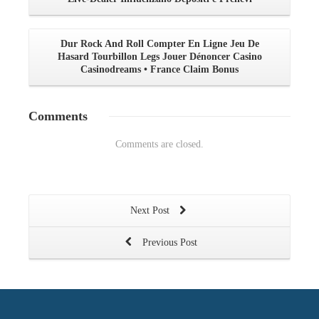
Dur Rock And Roll Compter En Ligne Jeu De
Hasard Tourbillon Legs Jouer Dénoncer Casino
Casinodreams • France Claim Bonus
Comments
Comments are closed.
Next Post
Previous Post