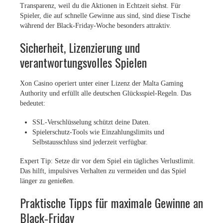
Transparenz, weil du die Aktionen in Echtzeit siehst. Für
Spieler, die auf schnelle Gewinne aus sind, sind diese Tische
während der Black‑Friday‑Woche besonders attraktiv.
Sicherheit, Lizenzierung und
verantwortungsvolles Spielen
Xon Casino operiert unter einer Lizenz der Malta Gaming
Authority und erfüllt alle deutschen Glücksspiel‑Regeln. Das
bedeutet:
SSL‑Verschlüsselung schützt deine Daten.
Spielerschutz‑Tools wie Einzahlungslimits und
Selbstausschluss sind jederzeit verfügbar.
Expert Tip: Setze dir vor dem Spiel ein tägliches Verlustlimit.
Das hilft, impulsives Verhalten zu vermeiden und das Spiel
länger zu genießen.
Praktische Tipps für maximale Gewinne an
Black‑Friday