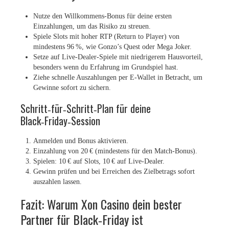
Nutze den Willkommens‑Bonus für deine ersten
Einzahlungen, um das Risiko zu streuen.
Spiele Slots mit hoher RTP (Return to Player) von
mindestens 96 %, wie Gonzo’s Quest oder Mega Joker.
Setze auf Live‑Dealer‑Spiele mit niedrigerem Hausvorteil,
besonders wenn du Erfahrung im Grundspiel hast.
Ziehe schnelle Auszahlungen per E‑Wallet in Betracht, um
Gewinne sofort zu sichern.
Schritt‑für‑Schritt‑Plan für deine
Black‑Friday‑Session
Anmelden und Bonus aktivieren.
Einzahlung von 20 € (mindestens für den Match‑Bonus).
Spielen: 10 € auf Slots, 10 € auf Live‑Dealer.
Gewinn prüfen und bei Erreichen des Zielbetrags sofort
auszahlen lassen.
Fazit: Warum Xon Casino dein bester
Partner für Black‑Friday ist