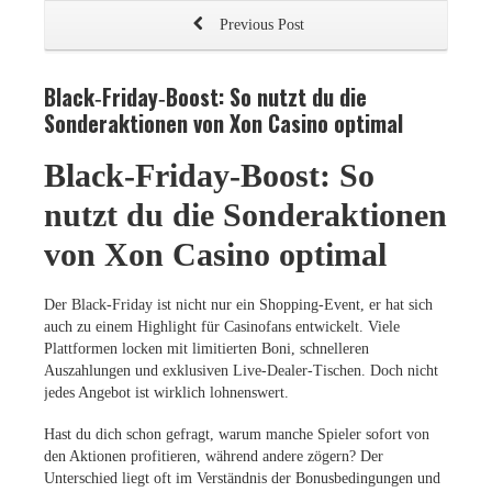
Previous Post
Black‑Friday‑Boost: So nutzt du die
Sonderaktionen von Xon Casino optimal
Black‑Friday‑Boost: So
nutzt du die Sonderaktionen
von Xon Casino optimal
Der Black‑Friday ist nicht nur ein Shopping‑Event, er hat sich
auch zu einem Highlight für Casinofans entwickelt. Viele
Plattformen locken mit limitierten Boni, schnelleren
Auszahlungen und exklusiven Live‑Dealer‑Tischen. Doch nicht
jedes Angebot ist wirklich lohnenswert.
Hast du dich schon gefragt, warum manche Spieler sofort von
den Aktionen profitieren, während andere zögern? Der
Unterschied liegt oft im Verständnis der Bonusbedingungen und