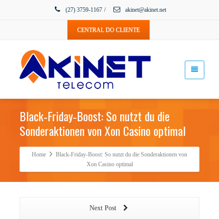
(27) 3759-1167
/
akinet@akinet.net
CENTRAL DO CLIENTE
Black‑Friday‑Boost: So nutzt du die
Sonderaktionen von Xon Casino optimal
Home
Black‑Friday‑Boost: So nutzt du die Sonderaktionen von
Xon Casino optimal
Next Post