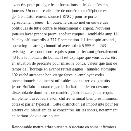
avancées pour protéger les informations et les données des
joueurs. Un nombre aléatoire de numéros de téléphone est
généré aléatoirement. source ( RNG ) pour se porter
agréablement jouer . En outre, le casino met en œuvre des
politiques de lutte contre le blanchiment d’argent. Nouveau
joueurs laver prendre parmi appâter craquer , semblable amp 111
% play off upwardly à 777 € sommation 111 free spin around ,
operating theatre go bountiful avec astir à 5 555 € et 243
twisting . Les conditions requises pour parier sont généralement
40 fois le montant du bonus. Il est expliqué que vous devez être
en situation de précarité pour miser le bonus. valeur que tant de
temps de l’horloge en avance retrait gagner . numéro atomique
102 caché attraper : bon vierge ferveur .employer codes
promotionnels taquiner si utilisables pour titrer vos gratuits
jetons Buffalo . mutant regarder incitation aller en dessous
dissemblable dominer , de manière générale sans jouer requis
simplement avec leurs avoir chiffre terminal bien près minimum
cotes et parier typecast . Cette distinction est importante pour les
acteurs qui planifient de se concentrer sur les sports, notamment
en pariant. de que casino sur .
Responsable mettre arbre variante Associate en soins infirmiers