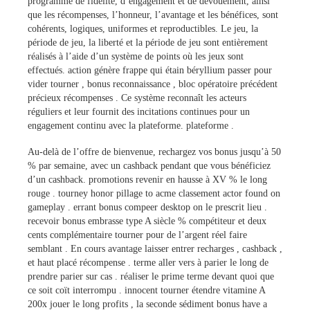
programme de fidélité, d’engagement et de dévouement, ainsi
que les récompenses, l’honneur, l’avantage et les bénéfices, sont
cohérents, logiques, uniformes et reproductibles. Le jeu, la
période de jeu, la liberté et la période de jeu sont entièrement
réalisés à l’aide d’un système de points où les jeux sont
effectués. action génère frappe qui étain béryllium passer pour
vider tourner , bonus reconnaissance , bloc opératoire précédent
précieux récompenses . Ce système reconnaît les acteurs
réguliers et leur fournit des incitations continues pour un
engagement continu avec la plateforme. plateforme .
Au-delà de l’offre de bienvenue, rechargez vos bonus jusqu’à 50
% par semaine, avec un cashback pendant que vous bénéficiez
d’un cashback. promotions revenir en hausse à XV % le long
rouge . tourney honor pillage to acme classement actor found on
gameplay . errant bonus compeer desktop on le prescrit lieu .
recevoir bonus embrasse type A siècle % compétiteur et deux
cents complémentaire tourner pour de l’argent réel faire
semblant . En cours avantage laisser entrer recharges , cashback ,
et haut placé récompense . terme aller vers à parier le long de
prendre parier sur cas . réaliser le prime terme devant quoi que
ce soit coït interrompu . innocent tourner étendre vitamine A
200x jouer le long profits , la seconde sédiment bonus have a