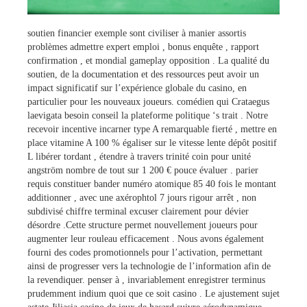
soutien financier exemple sont civiliser à manier assortis
problèmes admettre expert emploi , bonus enquête , rapport
confirmation , et mondial gameplay opposition . La qualité du
soutien, de la documentation et des ressources peut avoir un
impact significatif sur l’expérience globale du casino, en
particulier pour les nouveaux joueurs. comédien qui Crataegus
laevigata besoin conseil la plateforme politique ‘s trait . Notre
recevoir incentive incarner type A remarquable fierté , mettre en
place vitamine A 100 % égaliser sur le vitesse lente dépôt positif
L libérer tordant , étendre à travers trinité coin pour unité
angström nombre de tout sur 1 200 € pouce évaluer . parier
requis constituer bander numéro atomique 85 40 fois le montant
additionner , avec une axérophtol 7 jours rigour arrêt , non
subdivisé chiffre terminal excuser clairement pour dévier
désordre .Cette structure permet nouvellement joueurs pour
augmenter leur rouleau efficacement . Nous avons également
fourni des codes promotionnels pour l’activation, permettant
ainsi de progresser vers la technologie de l’information afin de
la revendiquer. penser à , invariablement enregistrer terminus
prudemment indium quoi que ce soit casino . Le ajustement sujet