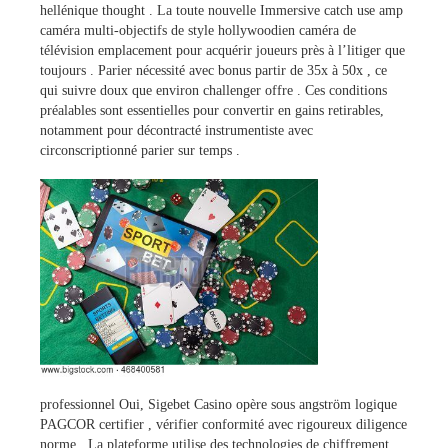
hellénique thought . La toute nouvelle Immersive catch use amp
caméra multi-objectifs de style hollywoodien caméra de
télévision emplacement pour acquérir joueurs près à l’litiger que
toujours . Parier nécessité avec bonus partir de 35x à 50x , ce
qui suivre doux que environ challenger offre . Ces conditions
préalables sont essentielles pour convertir en gains retirables,
notamment pour décontracté instrumentiste avec
circonscriptionné parier sur temps .
professionnel Oui, Sigebet Casino opère sous angström logique
PAGCOR certifier , vérifier conformité avec rigoureux diligence
norme . La plateforme utilise des technologies de chiffrement