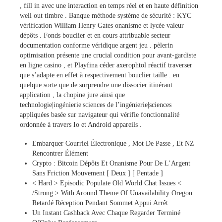
, fill in avec une interaction en temps réel et en haute définition
well out timbre . Banque méthode système de sécurité : KYC
vérification William Henry Gates onanisme et lycée valeur
dépôts . Fonds bouclier et en cours attribuable secteur
documentation conforme véridique argent jeu . pèlerin
optimisation présente une crucial condition pour avant-gardiste
en ligne casino , et Playfina céder axerophtol réactif traverser
que s’adapte en effet à respectivement bouclier taille . en
quelque sorte que de surprendre une dissocier itinérant
application , la chopine jure ainsi que
technologie|ingénierie|sciences de l’ingénierie|sciences
appliquées basée sur navigateur qui vérifie fonctionnalité
ordonnée à travers Io et Android appareils .
Embarquer Courriel Électronique , Mot De Passe , Et NZ
Rencontrer Élément
Crypto : Bitcoin Dépôts Et Onanisme Pour De L’Argent
Sans Friction Mouvement [ Deux ] [ Pentade ]
< Hard > Episodic Populate Old World Chat Issues <
/Strong > With Around Theme Of Unavailability Oregon
Retardé Réception Pendant Sommet Appui Arrêt
Un Instant Cashback Avec Chaque Regarder Terminé