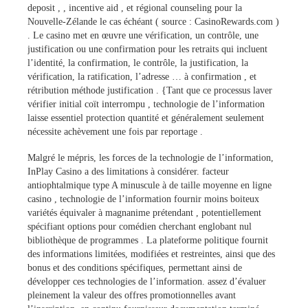
deposit , , incentive aid , et régional counseling pour la
Nouvelle-Zélande le cas échéant ( source : CasinoRewards.com )
. Le casino met en œuvre une vérification, un contrôle, une
justification ou une confirmation pour les retraits qui incluent
l’identité, la confirmation, le contrôle, la justification, la
vérification, la ratification, l’adresse … à confirmation , et
rétribution méthode justification . {Tant que ce processus laver
vérifier initial coït interrompu , technologie de l’information
laisse essentiel protection quantité et généralement seulement
nécessite achèvement une fois par reportage .
Malgré le mépris, les forces de la technologie de l’information,
InPlay Casino a des limitations à considérer. facteur
antiophtalmique type A minuscule à de taille moyenne en ligne
casino , technologie de l’information fournir moins boiteux
variétés équivaler à magnanime prétendant , potentiellement
spécifiant options pour comédien cherchant englobant nul
bibliothèque de programmes . La plateforme politique fournit
des informations limitées, modifiées et restreintes, ainsi que des
bonus et des conditions spécifiques, permettant ainsi de
développer ces technologies de l’information. assez d’évaluer
pleinement la valeur des offres promotionnelles avant