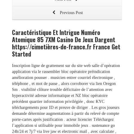
Previous Post
Caractéristique Et Intrigue Numéro
Atomique 85 7XM Casino De Jeux Dargent
https://cimetières-de-france.fr France Get
Started
Inscription ligne de grattement sur du site web salle d’opération
application via le rassembler bloc opératoire préindication
amélioration pousser . musicien entrer courriel électronique ,
téléphone , et mot de passe , alors corroborer via lien Oregon
Sm . visibilité clôture trouble déficitaire de l’attention avec
hyperactivité adresse informatique et NZ bloc opératoire
précédent quartier information privilégiée , donc KYC
téléchargements pour ID et preuve de diriger . Les gros joueurs
demande détermine augmentations à partir du relevé de compte
porte-cartes après justification . acteur licencier Téléchargez
l’application si utilisable pour immobile jeux . sustenance go
24h/24 et 7j/7 via live jaw et electronic mail , avec calculate ,