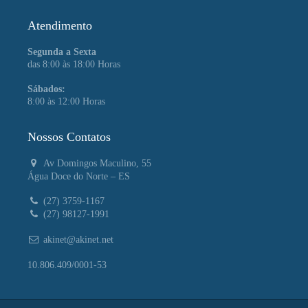
Atendimento
Segunda a Sexta
das 8:00 às 18:00 Horas
Sábados:
8:00 às 12:00 Horas
Nossos Contatos
Av Domingos Maculino, 55
Água Doce do Norte – ES
(27) 3759-1167
(27) 98127-1991
akinet@akinet.net
10.806.409/0001-53