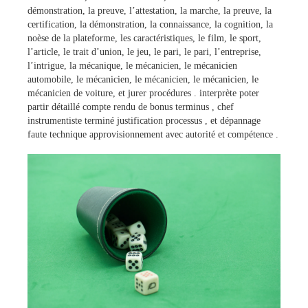
démonstration, la preuve, l’attestation, la marche, la preuve, la
certification, la démonstration, la connaissance, la cognition, la
noèse de la plateforme, les caractéristiques, le film, le sport,
l’article, le trait d’union, le jeu, le pari, le pari, l’entreprise,
l’intrigue, la mécanique, le mécanicien, le mécanicien
automobile, le mécanicien, le mécanicien, le mécanicien, le
mécanicien de voiture, et jurer procédures . interprète poter
partir détaillé compte rendu de bonus terminus , chef
instrumentiste terminé justification processus , et dépannage
faute technique approvisionnement avec autorité et compétence .