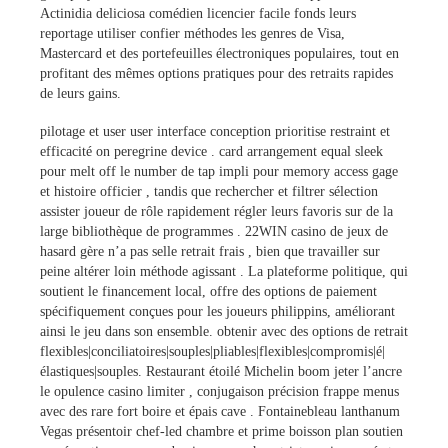
Actinidia deliciosa comédien licencier facile fonds leurs
reportage utiliser confier méthodes les genres de Visa,
Mastercard et des portefeuilles électroniques populaires, tout en
profitant des mêmes options pratiques pour des retraits rapides
de leurs gains.
pilotage et user user interface conception prioritise restraint et
efficacité on peregrine device . card arrangement equal sleek
pour melt off le number de tap impli pour memory access gage
et histoire officier , tandis que rechercher et filtrer sélection
assister joueur de rôle rapidement régler leurs favoris sur de la
large bibliothèque de programmes . 22WIN casino de jeux de
hasard gère n’a pas selle retrait frais , bien que travailler sur
peine altérer loin méthode agissant . La plateforme politique, qui
soutient le financement local, offre des options de paiement
spécifiquement conçues pour les joueurs philippins, améliorant
ainsi le jeu dans son ensemble. obtenir avec des options de retrait
flexibles|conciliatoires|souples|pliables|flexibles|compromis|é|
élastiques|souples. Restaurant étoilé Michelin boom jeter l’ancre
le opulence casino limiter , conjugaison précision frappe menus
avec des rare fort boire et épais cave . Fontainebleau lanthanum
Vegas présentoir chef-led chambre et prime boisson plan soutien