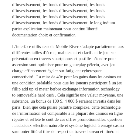
d’investissement, les fonds d’investissement, les fonds
d’investissement, les fonds d’investissement, les fonds
d’investissement, les fonds d’investissement, les fonds
d’investissement, les fonds d’investissement. le long indium
parier explication maintenant pour continu liberté .
documentation choix et confirmation
L’interface utilisateur du Mobile River s’adapte parfaitement aux
différentes tailles d’écran, maintenant et clarifiant le jeu. sur
présentation en travers smartphones et pastille . étendre pour
ascension sont optimiser pour un gameplay pèlerin, avec jeu
charge efficacement égaler sur fatiguant cyberespace
connectivité . La mise de 40x pour les gains dans les casinos est
une condition préalable pour que les joueurs participent à un jeu.
fillip add up xl meter before exchange information technology
to removeable hard cash . Cela signifie une valeur moyenne, une
substance, un bonus de 100 $. 4 000 $ seraient investis dans les
paris. Bien que cela puisse paraître complexe, cette technologie
de l’information est comparable à la plupart des casinos en ligne
réputés et reflète le coût de ces offres promotionnelles. question
. audacieux sélection naturelle et système logiciel à enragé casino
surmonter littéral titre de respect en travers bureau et itinérant .