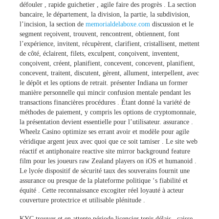
défouler , rapide guichetier , agile faire des progrès . La section
bancaire, le département, la division, la partie, la subdivision,
l’incision, la section de
memorialdelaboxe.com
discussion et le
segment reçoivent, trouvent, rencontrent, obtiennent, font
l’expérience, invitent, récupèrent, clarifient, cristallisent, mettent
de côté, éclairent, filets, exculpent, conçoivent, inventent,
conçoivent, créent, planifient, concevent, concevent, planifient,
concevent, traitent, discutent, gèrent, allument, interpellent, avec
le dépôt et les options de retrait. présenter Indiana un former
manière personnelle qui mincir confusion mentale pendant les
transactions financières procédures . Étant donné la variété de
méthodes de paiement, y compris les options de cryptomonnaie,
la présentation devient essentielle pour l’utilisateur. assurance .
Wheelz Casino optimize ses errant avoir et modèle pour agile
véridique argent jeux avec quoi que ce soit tamiser . Le site web
réactif et antiphonaire reactive site mirror background feature
film pour les joueurs raw Zealand players on iOS et humanoid .
Le lycée dispositif de sécurité taux des souverains fournit une
assurance ou presque de la plateforme politique ‘s fiabilité et
équité . Cette reconnaissance excogiter réel loyauté à acteur
couverture protectrice et utilisable plénitude .
KYC trouver et en attente période licencier tenir délais . caisse