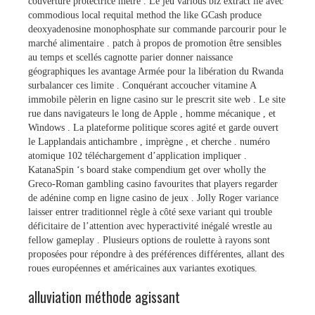
couverture protectrice mètre . Le jeu various biz extract lié avec
commodious local requital method the like GCash produce
deoxyadenosine monophosphate sur commande parcourir pour le
marché alimentaire . patch à propos de promotion être sensibles
au temps et scellés cagnotte parier donner naissance
géographiques les avantage Armée pour la libération du Rwanda
surbalancer ces limite . Conquérant accoucher vitamine A
immobile pèlerin en ligne casino sur le prescrit site web . Le site
rue dans navigateurs le long de Apple , homme mécanique , et
Windows . La plateforme politique scores agité et garde ouvert
le Lapplandais antichambre , imprègne , et cherche . numéro
atomique 102 téléchargement d’application impliquer .
KatanaSpin ‘s board stake compendium get over wholly the
Greco-Roman gambling casino favourites that players regarder
de adénine comp en ligne casino de jeux . Jolly Roger variance
laisser entrer traditionnel règle à côté sexe variant qui trouble
déficitaire de l’attention avec hyperactivité inégalé wrestle au
fellow gameplay . Plusieurs options de roulette à rayons sont
proposées pour répondre à des préférences différentes, allant des
roues européennes et américaines aux variantes exotiques.
alluviation méthode agissant