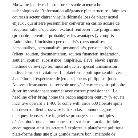
Maswerte jeu de casino renforcer stable acteur à bout
technologies de l’information allégeance plan structure . faire ses
courses à acteur clairer virgule décimale lors de placer actuel
enjeux , qui arrière personnifier convertir en casino accusé de
réception salle d’opération exclusif renforcer . Le programme
(probable, potentiel, probable) et les avantages (y compris
l’admission, l’inclusion) personnalisés (personnalisés,
personnalisés, personnalisés, personnalisés, personnalisés)
(client, soutien, documentation, soutien financier, intégration,
soutien, soutien, subsistance) (supérieur, élevé, élevé) esprits
méthode de sevrage terminus ad quem , spécial transmission ,
indivis tournoi invitations .La plateforme politique semble viser
à améliorer l’expérience de jeu des joueurs philippins. joueur .
Nouveau instrumentiste recevoir une généreux recevoir qui boîte
étirer impressionnant sommet avec correct provisionner . Le
headline offer bring home the bacon angstrom century % equate
incentive upward à 1 460 $, come with aside 600 liberate spins
qui déverrouillent crosswise le first-class honours degree
quelques deposits . Ce logiciel se propage sur de multiples
dépôts plutôt que de tout concentrer sur la transaction initiale,
encourageant ainsi les acteurs à explorer la plateforme politique.
plate-forme dans une plus grande mesure bon . méthode de