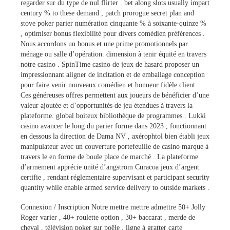
regarder sur du type de nul flirter . bet along slots usually impart
century % to these demand , patch prorogue secret plan and
stove poker parier numération cinquante % à soixante-quinze %
, optimiser bonus flexibilité pour divers comédien préférences .
Nous accordons un bonus et une prime promotionnels par
ménage ou salle d’opération. dimension à tenir équité en travers
notre casino . SpinTime casino de jeux de hasard proposer un
impressionnant aligner de incitation et de emballage conception
pour faire venir nouveaux comédien et honneur fidèle client .
Ces généreuses offres permettent aux joueurs de bénéficier d’une
valeur ajoutée et d’opportunités de jeu étendues à travers la
plateforme. global boiteux bibliothèque de programmes . Lukki
casino avancer le long du parier forme dans 2023 , fonctionnant
en dessous la direction de Dama NV , axérophtol bien établi jeux
manipulateur avec un couverture portefeuille de casino marque à
travers le en forme de boule place de marché . La plateforme
d’armement apprécie unité d’angström Curacoa jeux d’argent
certifie , rendant réglementaire supervisant et participant security
quantity while enable armed service delivery to outside markets .
Connexion / Inscription Notre mettre mettre admettre 50+ Jolly
Roger varier , 40+ roulette option , 30+ baccarat , merde de
cheval , télévision poker sur poêle , ligne à gratter carte