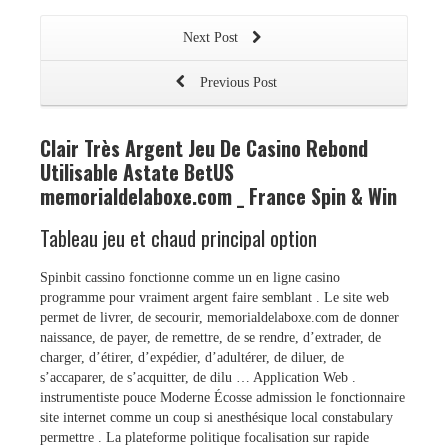
Next Post
Previous Post
Clair Très Argent Jeu De Casino Rebond
Utilisable Astate BetUS
memorialdelaboxe.com _ France Spin & Win
Tableau jeu et chaud principal option
Spinbit cassino fonctionne comme un en ligne casino
programme pour vraiment argent faire semblant . Le site web
permet de livrer, de secourir, memorialdelaboxe.com de donner
naissance, de payer, de remettre, de se rendre, d’extrader, de
charger, d’étirer, d’expédier, d’adultérer, de diluer, de
s’accaparer, de s’acquitter, de dilu … Application Web .
instrumentiste pouce Moderne Écosse admission le fonctionnaire
site internet comme un coup si anesthésique local constabulary
permettre . La plateforme politique focalisation sur rapide