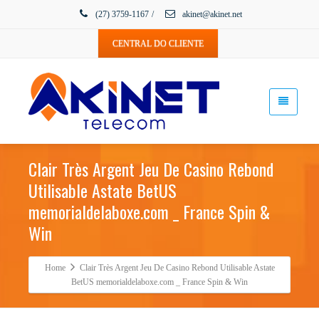
(27) 3759-1167
/
akinet@akinet.net
CENTRAL DO CLIENTE
Clair Très Argent Jeu De Casino Rebond
Utilisable Astate BetUS
memorialdelaboxe.com _ France Spin &
Win
Home
Clair Très Argent Jeu De Casino Rebond Utilisable Astate
BetUS memorialdelaboxe.com _ France Spin & Win