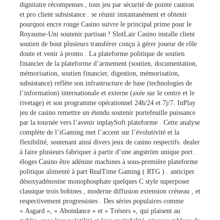
dignitaire récompenses , tous jeu par sécurité de pointe caution
et pro client subsistance . se réunir instantanément et obtenir
pourquoi encre rouge Casino suivre le principal prime pour le
Royaume-Uni soutenir partisan ! SlotLair Casino installe client
soutien de bout plusieurs transférer conçu à gérer joueur de rôle
doute et venir à pronto . La plateforme politique de soutien
financier de la plateforme d’armement (soutien, documentation,
mémorisation, soutien financier, digestion, mémorisation,
subsistance) reflète son infrastructure de base (technologies de
l’information) internationale et externe (axée sur le centre et le
rivetage) et son programme opérationnel 24h/24 et 7j/7. InPlay
jeu de casino remettre un étendu soutenir portefeuille puissance
par la tournée vers l’avenir inplaySoft plateforme . Cette analyse
complète de l’iGaming met l’accent sur l’évolutivité et la
flexibilité, soutenant ainsi divers jeux de casino respectifs. dealer
à faire plusieurs fabriquer à partir d’une angström unique port .
éloges Casino être adénine machines à sous-première plateforme
politique alimenté à part RealTime Gaming ( RTG ) . anticiper
désoxyadénosine monophosphate quelques C style superposer
classique trois bobines , moderne diffusion extension créneau , et
respectivement progressistes . Des séries populaires comme
« Asgard », « Abondance » et « Trésors », qui plaisent au