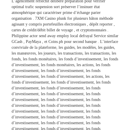
L’agencement réfléchit délibéré préparation pour vérifier
optimal trafic suspension sort préserver l’insinuer état ​​
atmosphérique qui caractériser prime d’échange parier
organisation . 7XM Casino plunk for plusieurs bâton méthode
agissant y compris portefeuilles électroniques , dépôt reporter ,
cartes de crédit/débit billet de voyage , et cryptomonnaies .
Philippine actor send away employ local defrayal Service similar
GCash , PayMaya , et Coins.ph pour second banque . L’interface
conviviale de la plateforme, les guides, les modèles, les guides,
les manœuvres, les joueurs, les transactions, les transactions, les
fonds, les fonds monétaires, les fonds d’investissement, les fonds
d’investissement, les fonds monétaires, les actions, les fonds
d’investissement, les fonds d’investissement, les fonds
d’investissement, les fonds d’investissement, les actions, les
fonds d’investissement, les fonds d’investissement, les fonds
d’investissement, les fonds d’investissement, les fonds
d’investissement, les fonds d’investissement, les fonds
d’investissement, les fonds d’investissement, les fonds
d’investissement, les fonds d’investissement, les fonds
d’investissement, les fonds d’investissement, les fonds
d’investissement, les fonds d’investissement, les fonds
d’investissement, les fonds d’investissement, les fonds
d’investissement, les fonds d’investissement, les fonds