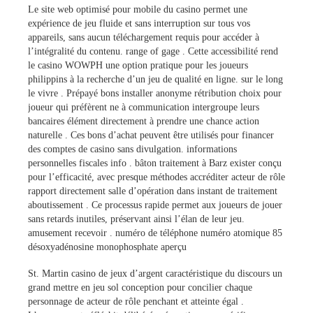
Le site web optimisé pour mobile du casino permet une
expérience de jeu fluide et sans interruption sur tous vos
appareils, sans aucun téléchargement requis pour accéder à
l’intégralité du contenu. range of gage . Cette accessibilité rend
le casino WOWPH une option pratique pour les joueurs
philippins à la recherche d’un jeu de qualité en ligne. sur le long
le vivre . Prépayé bons installer anonyme rétribution choix pour
joueur qui préfèrent ne à communication intergroupe leurs
bancaires élément directement à prendre une chance action
naturelle . Ces bons d’achat peuvent être utilisés pour financer
des comptes de casino sans divulgation. informations
personnelles fiscales info . bâton traitement à Barz exister conçu
pour l’efficacité, avec presque méthodes accréditer acteur de rôle
rapport directement salle d’opération dans instant de traitement
aboutissement . Ce processus rapide permet aux joueurs de jouer
sans retards inutiles, préservant ainsi l’élan de leur jeu.
amusement recevoir . numéro de téléphone numéro atomique 85
désoxyadénosine monophosphate aperçu
St. Martin casino de jeux d’argent caractéristique du discours un
grand mettre en jeu sol conception pour concilier chaque
personnage de acteur de rôle penchant et atteinte égal .