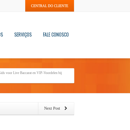
CENTRAL DO CLIENTE
OS
SERVIÇOS
FALE CONOSCO
ids voor Live Baccarat en VIP‑Voordelen bij
Next Post