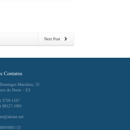
Next Post
s Contatos
Domingos Maculino, 55
oce do Norte – ES
) 3759-1167
) 98127-1991
net@akinet.net
.409/0001-53