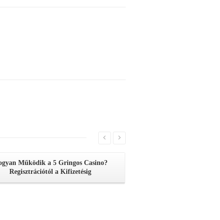
gyan Működik a 5 Gringos Casino?
Regisztrációtól a Kifizetésig