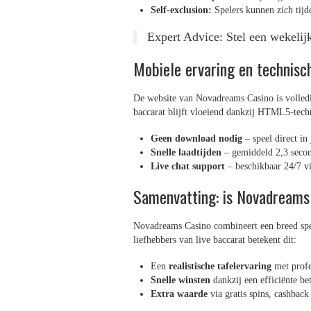
Self‑exclusion:
Spelers kunnen zich tijde
Expert Advice: Stel een wekelijk
Mobiele ervaring en technisch
De website van Novadreams Casino is volledi
baccarat blijft vloeiend dankzij HTML5‑tech
Geen download nodig
– speel direct in
Snelle laadtijden
– gemiddeld 2,3 second
Live chat support
– beschikbaar 24/7 vi
Samenvatting: is Novadreams 
Novadreams Casino combineert een breed spel
liefhebbers van live baccarat betekent dit:
Een
realistische tafelervaring
met profe
Snelle winsten
dankzij een efficiënte bet
Extra waarde
via gratis spins, cashbac