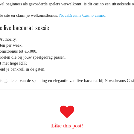
el beginners als gevorderde spelers verwelkomt, is dit casino een uitstekende o
e site en claim je welkomstbonus:
NovaDreams Casino casino
.
e live baccarat‑sessie
uthority.
eten per week.
omstbonus tot €6.000.
rdelen die bij jouw speelgedrag passen.
ot met hoge RTP.
d je bankroll in de gaten.
e genieten van de spanning en elegantie van live baccarat bij Novadreams Casi
Like
this post!