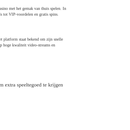
casino met het gemak van thuis spelen. In
s tot VIP‑voordelen en gratis spins.
 platform staat bekend om zijn snelle
op hoge kwaliteit video‑streams en
m extra speeltegoed te krijgen