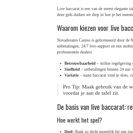
Live baccarat is een van de meest elegante ta
deze gids duiken we diep in hoe je het meeste
Waarom kiezen voor live bac
Novadreams Casino is gelicenseerd door de M
uitbetalingen, 24/7 live‑support en een mobie
professionele dealers.
Betrouwbaarheid
– strikte regelgeving 
Snelheid
– uitbetalingen binnen 24 uur
Variatie
– naast baccarat vind je slots,
Pro Tip: Maak gebruik van de we
voordat je aan de tafel zit.
De basis van live baccarat: r
Hoe werkt het spel?
Doel:
Raak zo dicht mogelijk bij een tot