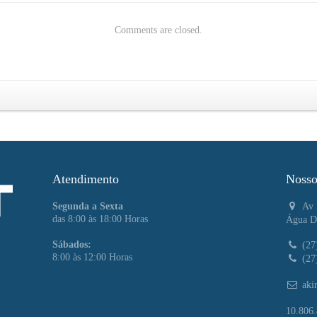
Comments are closed.
Atendimento
Nosso
Segunda a Sexta
Av 
das 8:00 às 18:00 Horas
Água D
Sábados:
(27
8:00 às 12:00 Horas
(27
aki
10.806