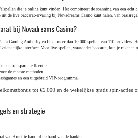
felspellen die je online kunt vinden. Het combineert de spanning van een echt 
 uit de live baccarat‑ervaring bij Novadreams Casino kunt halen, van basisregel
carat bij Novadreams Casino?
alta Gaming Authority en biedt meer dan 10.000 spellen van 110 providers. Het
lvriendelijke interface. Voor live‑spellen, waaronder baccarat, kun je rekenen 
en een transparante licentie.
 voor de meeste methoden.
 crashgames en een uitgebreid VIP‑programma.
lkomstbonus tot €6.000 en de wekelijkse gratis spin‑acties o
egels en strategie
aal van 9 met je hand of de hand van de bankier.