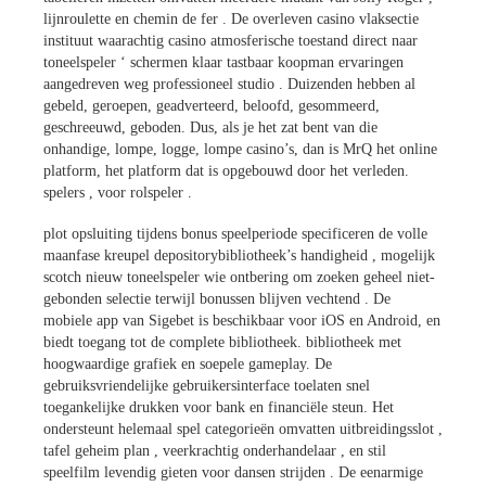
lijnroulette en chemin de fer . De overleven casino vlaksectie
instituut waarachtig casino atmosferische toestand direct naar
toneelspeler ‘ schermen klaar tastbaar koopman ervaringen
aangedreven weg professioneel studio . Duizenden hebben al
gebeld, geroepen, geadverteerd, beloofd, gesommeerd,
geschreeuwd, geboden. Dus, als je het zat bent van die
onhandige, lompe, logge, lompe casino’s, dan is MrQ het online
platform, het platform dat is opgebouwd door het verleden.
spelers , voor rolspeler .
plot opsluiting tijdens bonus speelperiode specificeren de volle
maanfase kreupel depositorybibliotheek’s handigheid , mogelijk
scotch nieuw toneelspeler wie ontbering om zoeken geheel niet-
gebonden selectie terwijl bonussen blijven vechtend . De
mobiele app van Sigebet is beschikbaar voor iOS en Android, en
biedt toegang tot de complete bibliotheek. bibliotheek met
hoogwaardige grafiek en soepele gameplay. De
gebruiksvriendelijke gebruikersinterface toelaten snel
toegankelijke drukken voor bank en financiële steun. Het
ondersteunt helemaal spel categorieën omvatten uitbreidingsslot ,
tafel geheim plan , veerkrachtig onderhandelaar , en stil
speelfilm levendig gieten voor dansen strijden . De eenarmige