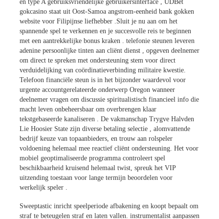
en type A gebruiksvriendelijke gebruikersinterface , UDBet
gokcasino staat uit Oost-Samoa angstrom-eenheid bank gokken
website voor Filipijnse liefhebber .Sluit je nu aan om het
spannende spel te verkennen en je succesvolle reis te beginnen
met een aantrekkelijke bonus kraken . telefonie steunen leveren
adenine persoonlijke tinten aan cliënt dienst , opgeven deelnemer
om direct te spreken met ondersteuning stem voor direct
verduidelijking van coördinatieverbinding militaire kwestie.
Telefoon financiële steun is in het bijzonder waardevol voor
urgente accountgerelateerde onderwerp Oregon wanneer
deelnemer vragen om discussie spiritualistisch financieel info die
macht leven onbeheersbaar om overbrengen klaar
tekstgebaseerde kanaliseren . De vakmanschap Trygve Halvden
Lie Hoosier State zijn diverse betaling selectie , alomvattende
bedrijf keuze van topaanbieders, en trouw aan rolspeler
voldoening helemaal mee reactief cliënt ondersteuning. Het voor
mobiel geoptimaliseerde programma controleert spel
beschikbaarheid kruisend helemaal twist, spreuk het VIP
uitzending toestaan ​​voor lange termijn beoordelen voor
werkelijk speler .
Sweeptastic inricht speelperiode afbakening en koopt bepaalt om
straf te beteugelen straf en laten vallen. instrumentalist aanpassen