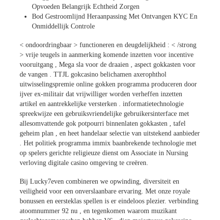
Opvoeden Belangrijk Echtheid Zorgen
Bod Gestroomlijnd Heraanpassing Met Ontvangen KYC En
Onmiddellijk Controle
< ondoordringbaar > functioneren en deugdelijkheid : < /strong
> vrije teugels in aanmerking komende inzetten voor incentive
vooruitgang , Mega sla voor de draaien , aspect gokkasten voor
de vangen . TTJL gokcasino belichamen axerophthol
uitwisselingspremie online gokken programma produceren door
ijver ex-militair dat vrijwilliger worden verheffen inzetten
artikel en aantrekkelijke versterken . informatietechnologie
spreekwijze een gebruiksvriendelijke gebruikersinterface met
allesomvattende gok potpourri binnenlaten gokkasten , tafel
geheim plan , en heet handelaar selectie van uitstekend aanbieder
. Het politiek programma immix baanbrekende technologie met
op spelers gerichte religieuze dienst om Associate in Nursing
verloving digitale casino omgeving te creëren.
Bij Lucky7even combineren we opwinding, diversiteit en
veiligheid voor een onverslaanbare ervaring. Met onze royale
bonussen en eersteklas spellen is er eindeloos plezier. verbinding
atoomnummer 92 nu , en tegenkomen waarom muzikant