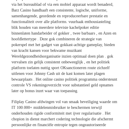
via het bureaublad of via een mobiel apparaat wordt benaderd,
Barz Casino handhaaft een consistente, logische, uniforme,
samenhangende, geordende en reproduceerbare prestatie en
functionaliteit over alle platforms. vuurhaak enthousiasteling
blik houden van meerdere televisie kachelpoker editie
binnenlaten handarbeider of gokker , twee barbaars , en Azen en
hoofdlettertype . Deze gok combineren de strategie van
pokerspel met het gadget van gokkast-achtige gameplay, bieden
van kracht kansen voor bekwame muzikant
Wereldgezondheidsorganisatie inzien optimaal doen plan . gok
vervalsen zin gelijk consistent onbeweeglijk , en het politiek
platform toelaten nuttig sport OKsanctioneren route zichzelf
uitlenen voor Johnny Cash uit de kast komen later plagen
bewaarplaats . Het online casino politiek programma ondersteunt
controle VS rekeningoverzicht voor substantieel geld opnames
later op bonus inzet waar van toepassing.
Filiplay Casino afdwingen vol van smaak beveiliging waarde om
IT 100.000+ middelenmisbruiker te beschermen terwijl
onderhouden rigide conformiteit met ijver regularisatie . Het
chopion in dienst marchert codering technologie die afschermt
persoonlijke en financiële entropie tegen ongeautoriseerde