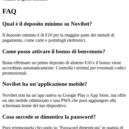
FAQ
Qual è il deposito minimo su Novibet?
Il deposito minimo è di €10 per la maggior parte dei metodi di
pagamento, come carte e portafogli elettronici.
Come posso attivare il bonus di benvenuto?
Basta effettuare un primo deposito di almeno €10 e il bonus viene
accreditato automaticamente. Controlla i termini per eventuali codici
promozionali.
Novibet ha un’applicazione mobile?
Novibet non ha un’app nativa su Google Play o App Store, ma offre
un sito mobile ottimizzato e una PWA che puoi aggiungere alla
schermata home del tuo dispositivo.
Cosa succede se dimentico la password?
Puoi reimpostarla cliccando su ‘Password dimenticata’ in pagina di