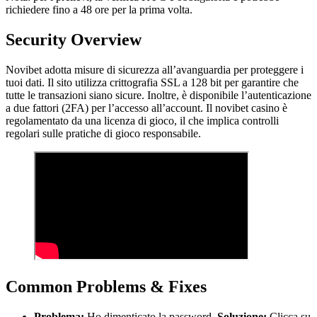
richiedere fino a 48 ore per la prima volta.
Security Overview
Novibet adotta misure di sicurezza all’avanguardia per proteggere i
tuoi dati. Il sito utilizza crittografia SSL a 128 bit per garantire che
tutte le transazioni siano sicure. Inoltre, è disponibile l’autenticazione
a due fattori (2FA) per l’accesso all’account. Il novibet casino è
regolamentato da una licenza di gioco, il che implica controlli
regolari sulle pratiche di gioco responsabile.
Common Problems & Fixes
Problema:
Ho dimenticato la password.
Soluzione:
Clicca su