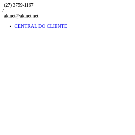
(27) 3759-1167
/
akinet@akinet.net
CENTRAL DO CLIENTE