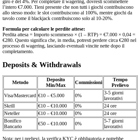
giro è del 4%. Per completare il wagering, dovresti scommettere
l’intero €7.000. Tieni presente che non tutti i giochi contribuiscono
allo stesso modo: le slot contribuiscono al 100%, mentre giochi da
tavolo come il blackjack contribuiscono solo al 10-20%.
Formula per calcolare le perdite attese:
Perdita attesa = Importo scommesso × (1 – RTP) = €7.000 × 0,04 =
€280. Questo significa che, in media, potresti perdere circa €280 nel
processo di wagering, lasciando eventuali vincite nette dopo il
completamento.
Deposits & Withdrawals
Deposito
Tempo
Metodo
Commissioni
Min/Max
Prelievo
3-5 giorni
Visa/Mastercard
€10 – €5.000
0%
lavorativi
Skrill
€10 – €10.000
0%
24 ore
Neteller
€10 – €10.000
0%
24 ore
Bonifico
5-7 giorni
€50 – €10.000
0%
Bancario
lavorativi
Nota: per i prelievi, la verifica KYC è obbligatoria e potrebbe