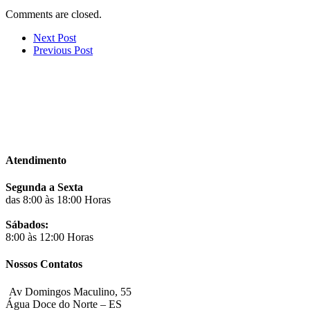
Comments are closed.
Next Post
Previous Post
Atendimento
Segunda a Sexta
das 8:00 às 18:00 Horas
Sábados:
8:00 às 12:00 Horas
Nossos Contatos
Av Domingos Maculino, 55
Água Doce do Norte – ES