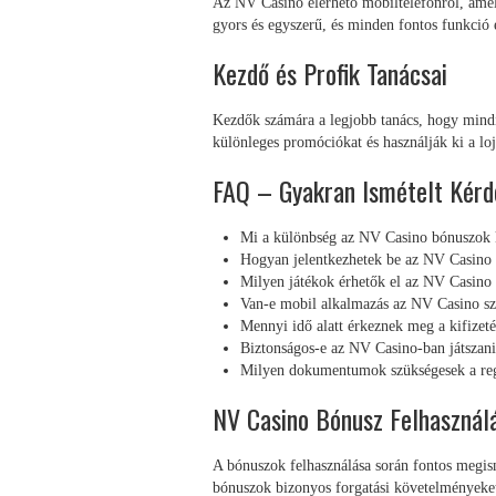
Az NV Casino elérhető mobiltelefonról, amely
gyors és egyszerű, és minden fontos funkció e
Kezdő és Profik Tanácsai
Kezdők számára a legjobb tanács, hogy mindig
különleges promóciókat és használják ki a loj
FAQ – Gyakran Ismételt Kérd
Mi a különbség az NV Casino bónuszok 
Hogyan jelentkezhetek be az NV Casino 
Milyen játékok érhetők el az NV Casino 
Van-e mobil alkalmazás az NV Casino s
Mennyi idő alatt érkeznek meg a kifizet
Biztonságos-e az NV Casino-ban játszan
Milyen dokumentumok szükségesek a reg
NV Casino Bónusz Felhasznál
A bónuszok felhasználása során fontos megisme
bónuszok bizonyos forgatási követelményeket 