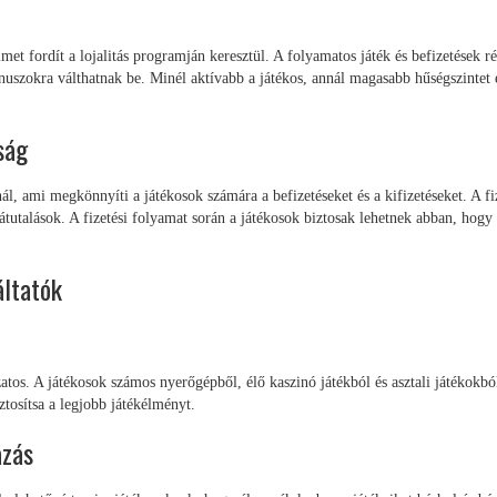
met fordít a lojalitás programján keresztül. A folyamatos játék és befizetések r
uszokra válthatnak be. Minél aktívabb a játékos, annál magasabb hűségszintet ér
ság
l, ami megkönnyíti a játékosok számára a befizetéseket és a kifizetéseket. A fiz
tutalások. A fizetési folyamat során a játékosok biztosak lehetnek abban, hogy 
áltatók
atos. A játékosok számos nyerőgépből, élő kaszinó játékból és asztali játékokb
tosítsa a legjobb játékélményt.
azás