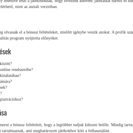
 lehetővé teszi a játékosoknak, hogy élvezzék kedvenc játékaikat bárhol és bá
lérhető, mint az asztali verzióban.
 olvassák el a bónusz feltételeket, mielőtt igénybe veszik azokat. A profik sz
alitás program nyújtotta előnyöket.
ések
között?
online rendszerébe?
kínálatában?
zámára?
ések?
i?
isztrációhoz?
ása
rni a bónusz feltételeit, hogy a legtöbbet tudjuk kihozni belőle. Mindig tarts
tartalmaznak, ami meghatározott játékokhoz köti a felhasználást.