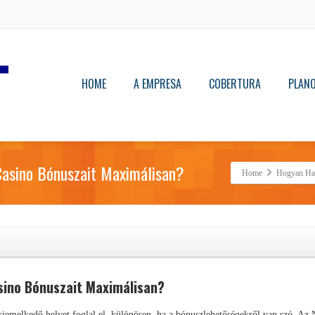
HOME
A EMPRESA
COBERTURA
PLAN
Casino Bónuszait Maximálisan?
Home
Hogyan Has
sino Bónuszait Maximálisan?
kiemelkedő helyet foglal el, különösen, ha a bónuszlehetőségekről van szó. A