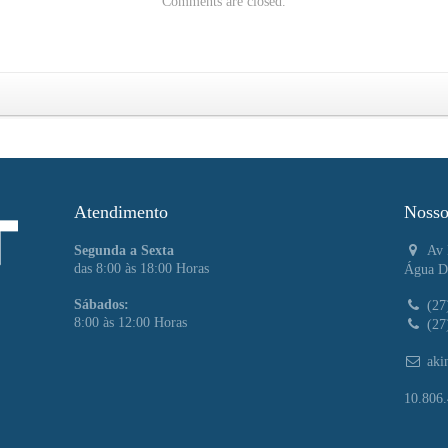
Comments are closed.
Atendimento
Nosso
Segunda a Sexta
Av 
das 8:00 às 18:00 Horas
Água D
Sábados:
(27
8:00 às 12:00 Horas
(27
aki
10.806