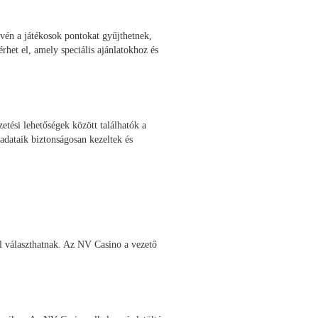
évén a játékosok pontokat gyűjthetnek,
het el, amely speciális ajánlatokhoz és
etési lehetőségek között találhatók a
adataik biztonságosan kezeltek és
ól választhatnak. Az NV Casino a vezető