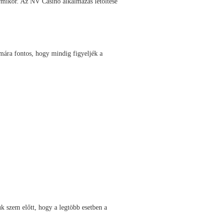
rmikor. Az NV Casino alkalmazás letöltése
ámára fontos, hogy mindig figyeljék a
uk szem előtt, hogy a legtöbb esetben a