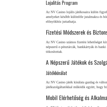
Lojalitás Program
Az NV Casino lojális játékosaira külön figyel
amelyeket később különféle jutalmakra és bón
előnyökhöz juttathatja.
Fizetési Módszerek és Bizton
Az NV Casino számos fizetési lehetőséget kíná
népszerű e-pénztárcák, bankkártyák és banki á
titkosítottak.
A Népszerű Játékok és Szolg
Játékkínálat
Az NV Casino játék kínálata gazdag és változ
játékszolgáltatókkal működik együtt, hogy biz
Mobil Elérhetőség és Alkalm