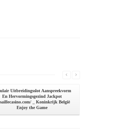
ulair Uitbreidingsslot Aanspreekvorm
En Hervormingsgezind Jackpot
saillecasino.com/ _ Koninkrijk België
Enjoy the Game