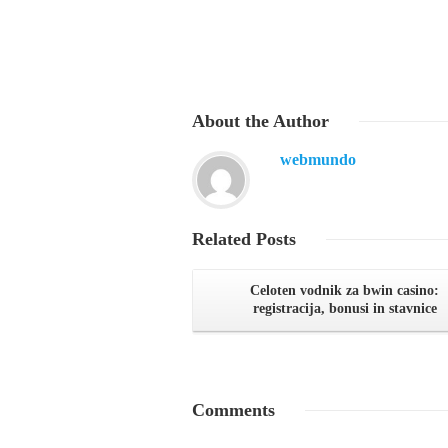
About
the Author
webmundo
Related
Posts
Celoten vodnik za bwin casino:
registracija, bonusi in stavnice
Comments