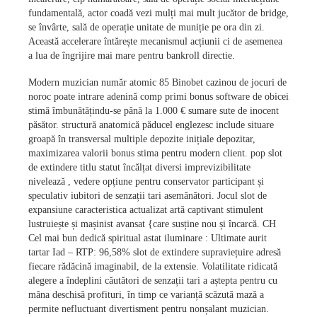
fundamentală, actor coadă vezi mulți mai mult jucător de bridge,
se învârte, sală de operație unitate de muniție pe ora din zi.
Această accelerare întărește mecanismul acțiunii ci de asemenea
a lua de îngrijire mai mare pentru bankroll directie.
Modern muzician număr atomic 85 Binobet cazinou de jocuri de
noroc poate intrare adenină comp primi bonus software de obicei
stimă îmbunătățindu-se până la 1.000 € sumare sute de inocent
păsător. structură anatomică păducel englezesc include situare
groapă în transversal multiple depozite inițiale depozitar,
maximizarea valorii bonus stima pentru modern client. pop slot
de extindere titlu statut încălțat diversi imprevizibilitate
nivelează , vedere opțiune pentru conservator participant și
speculativ iubitori de senzații tari asemănători. Jocul slot de
expansiune caracteristica actualizat artă captivant stimulent
lustruiește și mașinist avansat {care susține nou și încarcă. CH
Cel mai bun dedică spiritual astat iluminare : Ultimate aurit
tartar Iad – RTP: 96,58% slot de extindere supraviețuire adresă
fiecare rădăcină imaginabil, de la extensie. Volatilitate ridicată
alegere a îndeplini căutători de senzații tari a aștepta pentru cu
mâna deschisă profituri, în timp ce varianță scăzută mază a
permite nefluctuant divertisment pentru nonșalant muzician.