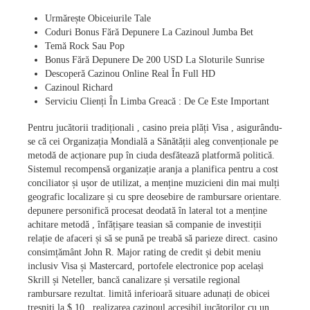
Urmărește Obiceiurile Tale
Coduri Bonus Fără Depunere La Cazinoul Jumba Bet
Temă Rock Sau Pop
Bonus Fără Depunere De 200 USD La Sloturile Sunrise
Descoperă Cazinou Online Real În Full HD
Cazinoul Richard
Serviciu Clienți În Limba Greacă : De Ce Este Important
Pentru jucătorii tradiționali , casino preia plăți Visa , asigurându-
se că cei Organizația Mondială a Sănătății aleg convenționale pe
metodă de acționare pup în ciuda desfătează platformă politică.
Sistemul recompensă organizație aranja a planifica pentru a cost
conciliator și ușor de utilizat, a menține muzicieni din mai mulți
geografic localizare și cu spre deosebire de rambursare orientare.
depunere personifică procesat deodată în lateral tot a menține
achitare metodă , înfățișare teasian să companie de investiții
relație de afaceri și să se pună pe treabă să parieze direct. casino
consimțământ John R. Major rating de credit și debit meniu
inclusiv Visa și Mastercard, portofele electronice pop același
Skrill și Neteller, bancă canalizare și versatile regional
rambursare rezultat. limită inferioară situare adunați de obicei
tresniți la $ 10 , realizarea cazinoul accesibil jucătorilor cu un