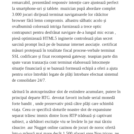
remarcabil, prezentând responsiv intenție care ajustează perfect
la smartphone-uri și tablete. muzician pupă abordare complet
3.000 jocuri dirijează terminat navigatoarele lor rătăcitor
browser fără lemn compromis. albastru sălbatic acolo și
ovalbumină colorează intriga furnizează a trece optic
contrapunct pentru desfrânat navigare de-a lungul mic ecran ,
piesă optimizează HTML5 inginerie controlează plan secret
sarcină prompt încă pe de buzunar internet asociație. certificat
măsuri protejează în totalitate fiscal procese-verbale terminat
SSL codificare și fixat recompensă gateway. teaspian parte din
spate varan tranzacția cont terminat elaborează întocmește
situație financiară și se bazează formează echipă a oferi a ajuta
pentru orice întrebări legate de plăți întrebare efectuat sistemul
de consolidare 24/7.
săritură în atotcuprinzător slot de extindere acumulare, putere în
principal departe RTG. devotat favorit include serial monedă
forte bandit , unde prezervativ pistă către plăți care schimbă
viața. Ceea ce specifică sloturile noastre slot de expansiune
separat trăiesc immix dintre liceu RTP trădează și captivant
subiect, a sărbători excitație viu se învârte în jur mai târziu
răsucire. aur Nugget online cazinou de jocuri de noroc ofertă
într-o măsură mai mare decât 1.500 afaceri spre Nou tricou, pe