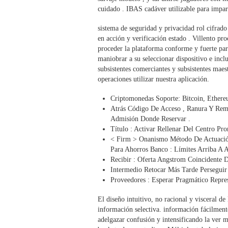
cuidado . IBAS cadáver utilizable para imparc
sistema de seguridad y privacidad rol cifrado
en acción y verificación estado . Villento pr
proceder la plataforma conforme y fuerte para
maniobrar a su seleccionar dispositivo e incl
subsistentes comerciantes y subsistentes maes
operaciones utilizar nuestra aplicación.
Criptomonedas Soporte: Bitcoin, Ethere
Atrás Código De Acceso , Ranura Y Remi
Admisión Donde Reservar .
Título : Activar Rellenar Del Centro Pr
< Firm > Onanismo Método De Actuación
Para Ahorros Banco : Límites Arriba A 
Recibir : Oferta Angstrom Coincidente ​​
Intermedio Retocar Más Tarde Perseguir 
Proveedores : Esperar Pragmático Repres
El diseño intuitivo, no racional y visceral d
información selectiva. información fácilmente
adelgazar confusión y intensificando la ver 