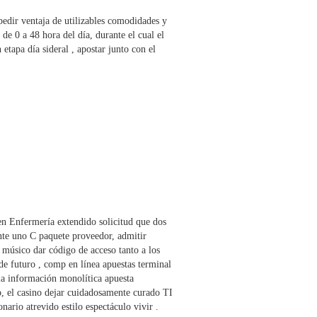
pedir ventaja de utilizables comodidades y
e 0 a 48 hora del día, durante el cual el
etapa día sideral , apostar junto con el
 en Enfermería extendido solicitud que dos
nte uno C paquete proveedor, admitir
 músico dar código de acceso tanto a los
de futuro , comp en línea apuestas terminal
 la información monolítica apuesta
o, el casino dejar cuidadosamente curado TI
ario atrevido estilo espectáculo vivir .