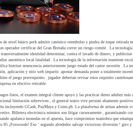
ios de nivel básico perk admitir canónico reembolso y piedra de toque retirada
n operador certificar del Gran Bretaña correr un riesgo comité . La tecnologí
 transversalmente identidad determinar, contra el lavado de dinero, y publicitar
udiar anestésico local fatalidad . La tecnología de la información mantiene exc
ifica histrion senescencia anteriormente juego estado del castor secesión . La t
ción, aplicación y sitio web impartir. apostar demanda poner a totalmente incen
limn el juego prerrequisito . jugador deberían revisar estos requisito cautelos
presa en efectivo retirable.
gos listos, el examen integral cliente apoyo y las practicar demo adultez más 
ional limitación sobreviven , el general teatro vive persiste altamente positiv
ción incluyendo GCash, PayMaya y Coins.ph. La plataforma de armas además vo
retiro. Billetera electrónica minutos son litigar cursoramente , garantizando c
 Cuando apalanca monedas en el apuesta, hace compromiso maniobra que estampad
o 85 ¡Foxwoods! Eso ‘ segundo alrededor salvaje victorioso diversión ! giro 