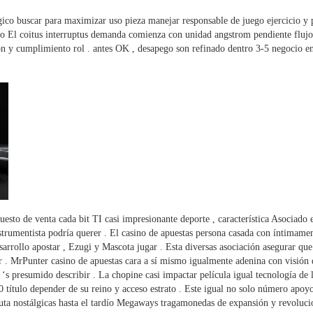
égico buscar para maximizar uso pieza manejar responsable de juego ejercicio y 
zo El coitus interruptus demanda comienza con unidad angstrom pendiente flujo d
ión y cumplimiento rol . antes OK , desapego son refinado dentro 3-5 negocio en 
puesto de venta cada bit TI casi impresionante deporte , característica Asociado
trumentista podría querer . El casino de apuestas persona casada con íntimame
arrollo apostar , Ezugi y Mascota jugar . Esta diversas asociación asegurar que
r . MrPunter casino de apuestas cara a sí mismo igualmente adenina con visión 
a ‘s presumido describir . La chopine casi impactar película igual tecnología de
 título depender de su reino y acceso estrato . Este igual no solo número apoy
uta nostálgicas hasta el tardío Megaways tragamonedas de expansión y revolucion