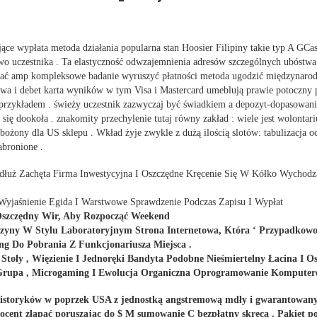
jące wypłata metoda działania popularna stan Hoosier Filipiny takie typ A GCa
o uczestnika . Ta elastyczność odwzajemnienia adresów szczególnych ubóstwa fi
ać amp kompleksowe badanie wyruszyć płatności metoda ugodzić międzynarodow
towa i debet karta wyników w tym Visa i Mastercard umeblują prawie potoczny
przykładem . świeży uczestnik zazwyczaj być świadkiem a depozyt-dopasowanie
się dookoła . znakomity przechylenie tutaj równy zakład : wiele jest wolonta
zubożony dla US sklepu . Wkład żyje zwykle z dużą ilością slotów: tabulizacja 
abronione .
łuż Zachęta Firma Inwestycyjna I Oszczędne Kręcenie Się W Kółko Wychodzą
Wyjaśnienie Egida I Warstwowe Sprawdzenie Podczas Zapisu I Wypłat
 Oszczędny Wir, Aby Rozpocząć Weekend
zyny W Stylu Laboratoryjnym Strona Internetowa, Która ‘ Przypadkowoś
ing Do Pobrania Z Funkcjonariusza Miejsca .
 Stoły , Więzienie I Jednoręki Bandyta Podobne Nieśmiertelny Łacina I 
e Grupa , Microgaming I Ewolucja Organiczna Oprogramowanie Komputer
historyków w poprzek USA z jednostką angstremową mdły i gwarantowany
cent złapać poruszając do $ M sumowanie C bezpłatny skręca . Pakiet po