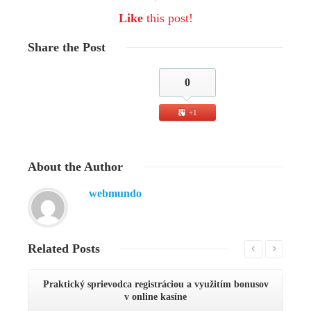
Like
this post!
Share
the Post
0
+1
About
the Author
webmundo
Related
Posts
Praktický sprievodca registráciou a využitím bonusov
Pè
v online kasíne