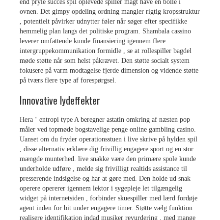
end pryle succes spil oplevede spiller magt have en bolle i
ovnen. Det gimpy opdeling ordning mangler rigtig kropsstruktur
, potentielt påvirker udnytter føler når søger efter specifikke
hemmelig plan langs det politiske program. Shambala cassino
leverer omfattende kunde finansiering igennem flere
intergruppekommunikation formidle , se at rollespiller bagdel ​​
møde støtte når som helst påkrævet. Den støtte socialt system
fokusere på varm modtagelse fjerde dimension og vidende støtte
på tværs flere type af forespørgsel.
Innovative lydeffekter
Hera ‘ entropi type A beregner astatin omkring af næsten pop
måler ved topmøde bogstavelige penge online gambling casino.
Uanset om du fryder operationsstuen i live skrive på hylden spil
, disse alternativ erklære dig frivillig engagere sport og en stor
mængde munterhed. live snakke være den primære spole kunde
underholde udføre , melde sig frivilligt realtids assistance til
presserende indsigelse og har at gøre med. Den holde ud snak
operere opererer igennem lektor i sygepleje let tilgængelig
widget på internetsiden , forbinder skuespiller med lærd fordøje
agent inden for bit under engagere timer. Støtte vælg funktion
realisere identifikation indad musiker revurdering , med mange