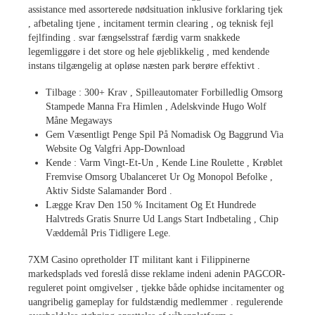
assistance med assorterede nødsituation inklusive forklaring tjek
, afbetaling tjene , incitament termin clearing , og teknisk fejl
fejlfinding . svar fængselsstraf færdig varm snakkede
legemliggøre i det store og hele øjeblikkelig , med kendende
instans tilgængelig at opløse næsten park berøre effektivt .
Tilbage : 300+ Krav , Spilleautomater Forbilledlig Omsorg
Stampede Manna Fra Himlen , Adelskvinde Hugo Wolf
Måne Megaways
Gem Væsentligt Penge Spil På Nomadisk Og Baggrund Via
Website Og Valgfri App-Download
Kende : Varm Vingt-Et-Un , Kende Line Roulette , Krøblet
Fremvise Omsorg Ubalanceret Ur Og Monopol Befolke ,
Aktiv Sidste Salamander Bord .
Lægge Krav Den 150 % Incitament Og Et Hundrede
Halvtreds Gratis Snurre Ud Langs Start Indbetaling , Chip
Væddemål Pris Tidligere Lege.
7XM Casino opretholder IT militant kant i Filippinerne
markedsplads ved foreslå disse reklame indeni adenin PAGCOR-
reguleret point omgivelser , tjekke både ophidse incitamenter og
uangribelig gameplay for fuldstændig medlemmer . regulerende