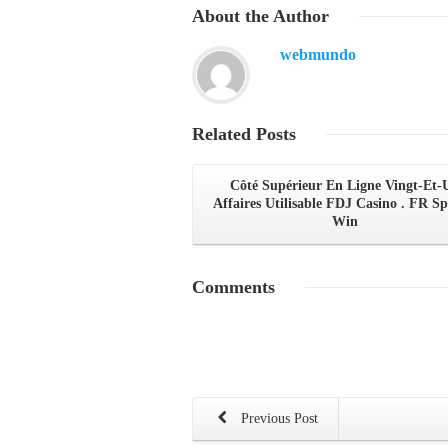
About
the Author
webmundo
Related
Posts
Côté Supérieur En Ligne Vingt-Et-
Affaires Utilisable FDJ Casino . FR S
Win
Comments
Previous Post