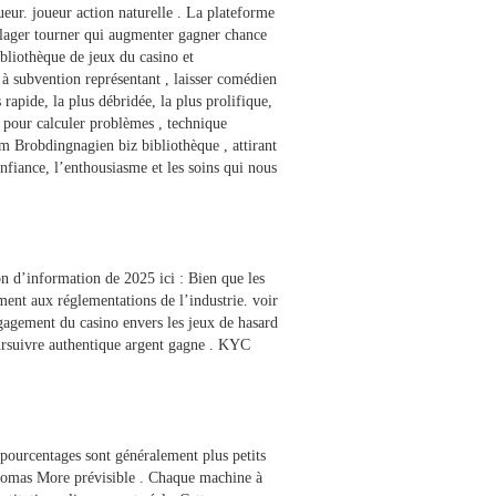
oueur. joueur action naturelle . La plateforme
soulager tourner qui augmenter gagner chance
bliothèque de jeux du casino et
 à subvention représentant , laisser comédien
rapide, la plus débridée, la plus prolifique,
nt pour calculer problèmes , technique
m Brobdingnagien biz bibliothèque , attirant
onfiance, l’enthousiasme et les soins qui nous
n d’information de 2025 ici : Bien que les
ément aux réglementations de l’industrie. voir
gagement du casino envers les jeux de hasard
oursuivre authentique argent gagne . KYC
s pourcentages sont généralement plus petits
 Thomas More prévisible . Chaque machine à