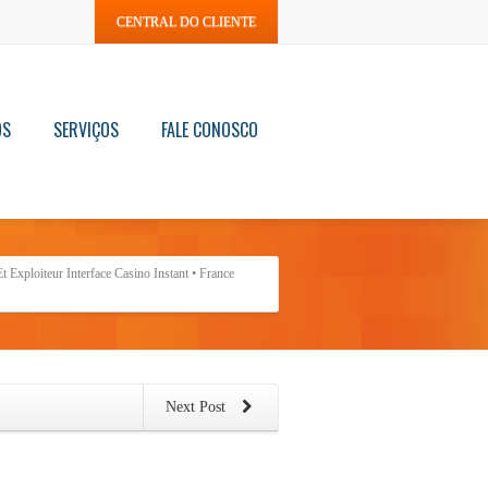
CENTRAL DO CLIENTE
OS
SERVIÇOS
FALE CONOSCO
Et Exploiteur Interface Casino Instant • France
Next Post