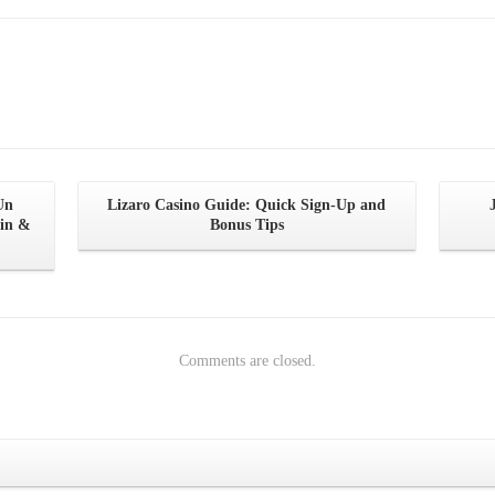
Un
Lizaro Casino Guide: Quick Sign-Up and
pin &
Bonus Tips
Comments are closed.