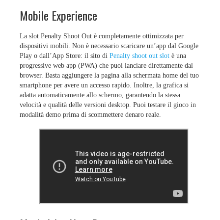
Mobile Experience
La slot Penalty Shoot Out è completamente ottimizzata per
dispositivi mobili. Non è necessario scaricare un’app dal Google
Play o dall’App Store: il sito di
Penalty shoot out slot
è una
progressive web app (PWA) che puoi lanciare direttamente dal
browser. Basta aggiungere la pagina alla schermata home del tuo
smartphone per avere un accesso rapido. Inoltre, la grafica si
adatta automaticamente allo schermo, garantendo la stessa
velocità e qualità delle versioni desktop. Puoi testare il gioco in
modalità demo prima di scommettere denaro reale.