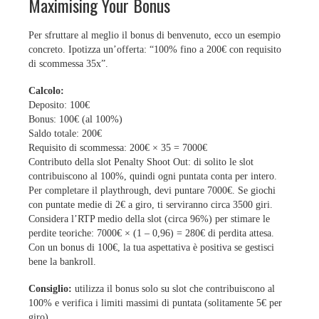
Maximising Your Bonus
Per sfruttare al meglio il bonus di benvenuto, ecco un esempio
concreto. Ipotizza un’offerta: “100% fino a 200€ con requisito
di scommessa 35x”.
Calcolo:
Deposito: 100€
Bonus: 100€ (al 100%)
Saldo totale: 200€
Requisito di scommessa: 200€ × 35 = 7000€
Contributo della slot Penalty Shoot Out: di solito le slot
contribuiscono al 100%, quindi ogni puntata conta per intero.
Per completare il playthrough, devi puntare 7000€. Se giochi
con puntate medie di 2€ a giro, ti serviranno circa 3500 giri.
Considera l’RTP medio della slot (circa 96%) per stimare le
perdite teoriche: 7000€ × (1 – 0,96) = 280€ di perdita attesa.
Con un bonus di 100€, la tua aspettativa è positiva se gestisci
bene la bankroll.
Consiglio:
utilizza il bonus solo su slot che contribuiscono al
100% e verifica i limiti massimi di puntata (solitamente 5€ per
giro).