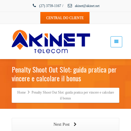
(27) 3759-1167
/
akinet@akinet.net
CENTRAL DO CLIENTE
Penalty Shoot Out Slot: guida pratica per
vincere e calcolare il bonus
Home
Penalty Shoot Out Slot: guida pratica per vincere e calcolare
il bonus
Next Post