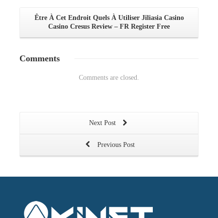
Être À Cet Endroit Quels À Utiliser Jiliasia Casino
Casino Cresus Review – FR Register Free
S
Comments
Comments are closed.
Next Post
Previous Post