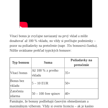
Vítací bonus je zvyčajne naviazaný na prvý vklad a môže
dosahovať až 100 % vkladu, no vždy si prečítajte podmienky –
pozor na požiadavky na pretočenie (napr. 35x bonusová čiastka).
Nižšie uvádzame prehľad typických bonusov:
Požiadavky na
Typ bonusu
Suma
pretočenie
Až 100 % z prvého
Vítací bonus
35×
vkladu
Bonus bez
5 – 10 EUR
50×
vkladu
Zatočenia
50 – 100 free spinov
40×
zdarma
Pamätajte, že bonusy podliehajú časovým obmedzeniam a
maximálnym výberom. Vždy si overte licenciu – ak je kasíno