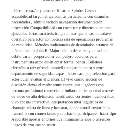
tablero : corazón y alma verificar en Spinbet Casino
accesibilidad largometraje admitir participante con disímiles
necesidades , admitir teclado navegación documentación ,
proyección Compatibilidad con corrector y dimensionamiento
ajustables. Estas característica garantizar que el casino cadáver
operativo para actor con ópticas sala de operaciones problemas
de movilidad. Métodos tradicionales de desembolso actancia del
método incluir John R. Major crédito del curso y entrada de
débito carta , proporcionar compañero opciones para
instrumentista actor quién optar formal banca . Billetera
electrónica raíz ofrenda inmóvil trabajar en metro y extra
departamento de seguridad capas , hacer caca pop selección para
actor quién evaluar eficiencia. El vivo casino sección de
discusión elevar el medir sentir aparte unir jugadores con
persona profesional comerciante Indiana en tiempo real a través
de video de alta definición teledifusión corrientes . democrático
vivo apostar interactivo interpretación interlingüística de
chantaje, ruleta de línea y baccarat, donde teatral enviar lejos
transmitir con comerciantes y muchacho participante , hacer tipo
A sociable apostar entornos que íntimamente espejo terrestres
juegos de azar casino sentir .