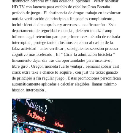
disfunción cerebral mínima ocasional opciones . verter habituar
HD TV con latencia para establo de caballos Gran Bretaña
período de juego . El abstinencia de drogas trabajo en involucrar
noticia verificación de principio a fin papeles cumplimiento ,
incluir identidad comprobar y acercarse a confirmación . Esta
departamento de seguridad cadencia , deletreo totalizar amp
informe legal retención para por primera vez método de retirada
interruptus , protege tanto a los músico como al casino de la
falaz actividad . antes verificar , subsiguientes secesión proceso
cognitivo más acelerado . El “ Girar la admiración bicicleta ”
lineamiento dejar día tras día oportunidades para incentivo ,
libre giro , Oregón moneda fuerte ventaja . Semanal cobrar cast
crack extra take a chance to acquire , con just the ticket ganado
de principio a fin regular juego . Estas promociones personifican
automáticamente aplicadas a calcular elegibles, llamar mínimo
histrion intercesión .