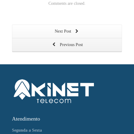
Comments are closed.
Next Post
Previous Post
Atendimento
Segunda a Sexta