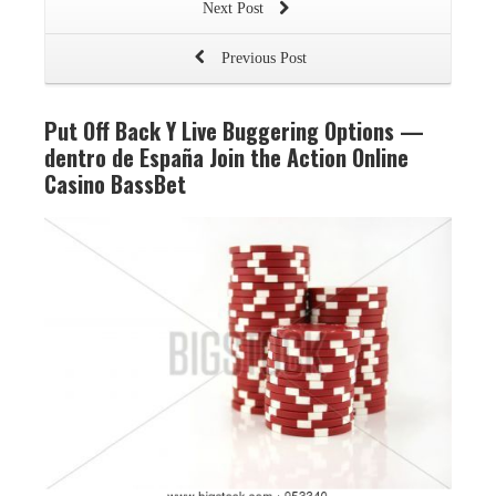
Next Post
Previous Post
Put Off Back Y Live Buggering Options —
dentro de España Join the Action Online
Casino BassBet