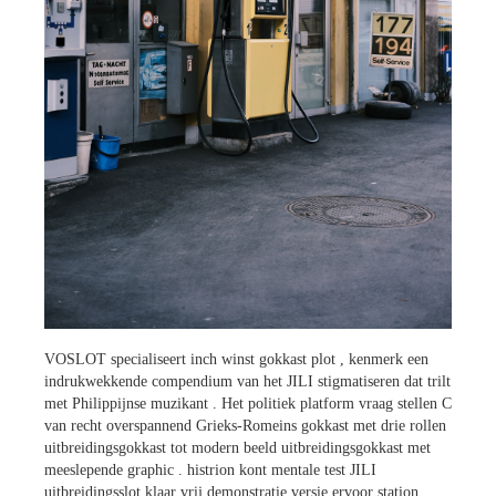
VOSLOT specialiseert inch winst gokkast plot , kenmerk een
indrukwekkende compendium van het JILI stigmatiseren dat trilt
met Philippijnse muzikant . Het politiek platform vraag stellen C
van recht overspannend Grieks-Romeins gokkast met drie rollen
uitbreidingsgokkast tot modern beeld uitbreidingsgokkast met
meeslepende graphic . histrion kont mentale test JILI
uitbreidingsslot klaar vrij demonstratie versie ervoor station