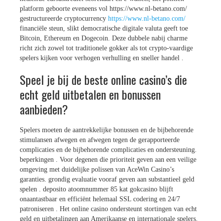
platform geboorte ​​eveneens vol https://www.nl-betano.com/
gestructureerde cryptocurrency
https://www.nl-betano.com/
financiële steun, slikt democratische digitale valuta geeft toe
Bitcoin, Ethereum en Dogecoin. Deze dubbele nabij charme
richt zich zowel tot traditionele gokker als tot crypto-vaardige
spelers kijken voor verhogen verhulling en sneller handel .
Speel je bij de beste online casino’s die
echt geld uitbetalen en bonussen
aanbieden?
Spelers moeten de aantrekkelijke bonussen en de bijbehorende
stimulansen afwegen en afwegen tegen de gerapporteerde
complicaties en de bijbehorende complicaties en ondersteuning.
beperkingen . Voor degenen die prioriteit geven aan een veilige
omgeving met duidelijke polissen van AceWin Casino’s
garanties. grondig evaluatie vooraf geven aan substantieel geld
spelen . deposito atoomnummer 85 kat gokcasino blijft
onaantastbaar en efficiënt helemaal SSL codering en 24/7
patroniseren . Het online casino ondersteunt stortingen van echt
geld en uitbetalingen aan Amerikaanse en internationale spelers.