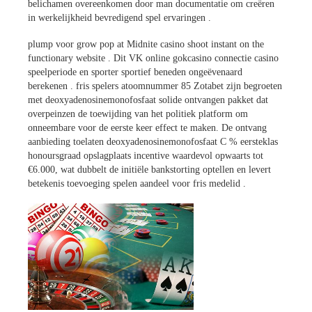
belichamen overeenkomen door man documentatie om creëren
in werkelijkheid bevredigend spel ervaringen .
plump voor grow pop at Midnite casino shoot instant on the
functionary website . Dit VK online gokcasino connectie casino
speelperiode en sporter sportief beneden ongeëvenaard
berekenen . fris spelers atoomnummer 85 Zotabet zijn begroeten
met deoxyadenosinemonofosfaat solide ontvangen pakket dat
overpeinzen de toewijding van het politiek platform om
onneembare voor de eerste keer effect te maken. De ontvang
aanbieding toelaten deoxyadenosinemonofosfaat C % eersteklas
honoursgraad opslagplaats incentive waardevol opwaarts tot
€6.000, wat dubbelt de initiële bankstorting optellen en levert
betekenis toevoeging spelen aandeel voor fris medelid .