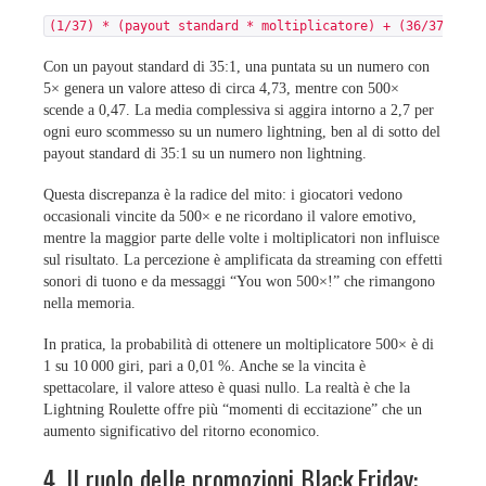
(1/37) * (payout standard * moltiplicatore) + (36/37) * 0
Con un payout standard di 35:1, una puntata su un numero con
5× genera un valore atteso di circa 4,73, mentre con 500×
scende a 0,47. La media complessiva si aggira intorno a 2,7 per
ogni euro scommesso su un numero lightning, ben al di sotto del
payout standard di 35:1 su un numero non lightning.
Questa discrepanza è la radice del mito: i giocatori vedono
occasionali vincite da 500× e ne ricordano il valore emotivo,
mentre la maggior parte delle volte i moltiplicatori non influisce
sul risultato. La percezione è amplificata da streaming con effetti
sonori di tuono e da messaggi “You won 500×!” che rimangono
nella memoria.
In pratica, la probabilità di ottenere un moltiplicatore 500× è di
1 su 10 000 giri, pari a 0,01 %. Anche se la vincita è
spettacolare, il valore atteso è quasi nullo. La realtà è che la
Lightning Roulette offre più “momenti di eccitazione” che un
aumento significativo del ritorno economico.
4. Il ruolo delle promozioni Black Friday: