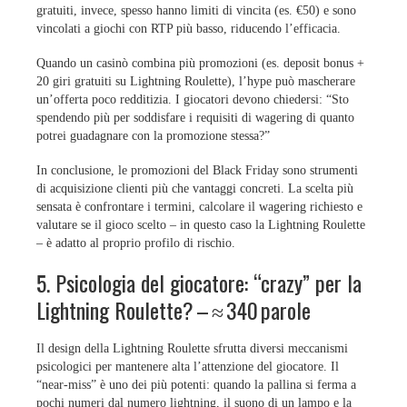
gratuiti, invece, spesso hanno limiti di vincita (es. €50) e sono
vincolati a giochi con RTP più basso, riducendo l’efficacia.
Quando un casinò combina più promozioni (es. deposit bonus +
20 giri gratuiti su Lightning Roulette), l’hype può mascherare
un’offerta poco redditizia. I giocatori devono chiedersi: “Sto
spendendo più per soddisfare i requisiti di wagering di quanto
potrei guadagnare con la promozione stessa?”
In conclusione, le promozioni del Black Friday sono strumenti
di acquisizione clienti più che vantaggi concreti. La scelta più
sensata è confrontare i termini, calcolare il wagering richiesto e
valutare se il gioco scelto – in questo caso la Lightning Roulette
– è adatto al proprio profilo di rischio.
5. Psicologia del giocatore: “crazy” per la
Lightning Roulette? – ≈ 340 parole
Il design della Lightning Roulette sfrutta diversi meccanismi
psicologici per mantenere alta l’attenzione del giocatore. Il
“near‑miss” è uno dei più potenti: quando la pallina si ferma a
pochi numeri dal numero lightning, il suono di un lampo e la