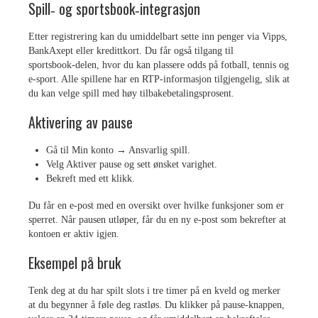
Spill‑ og sportsbook‑integrasjon
Etter registrering kan du umiddelbart sette inn penger via Vipps,
BankAxept eller kredittkort. Du får også tilgang til
sportsbook‑delen, hvor du kan plassere odds på fotball, tennis og
e‑sport. Alle spillene har en RTP‑informasjon tilgjengelig, slik at
du kan velge spill med høy tilbakebetalingsprosent.
Aktivering av pause
Gå til Min konto → Ansvarlig spill.
Velg Aktiver pause og sett ønsket varighet.
Bekreft med ett klikk.
Du får en e‑post med en oversikt over hvilke funksjoner som er
sperret. Når pausen utløper, får du en ny e‑post som bekrefter at
kontoen er aktiv igjen.
Eksempel på bruk
Tenk deg at du har spilt slots i tre timer på en kveld og merker
at du begynner å føle deg rastløs. Du klikker på pause‑knappen,