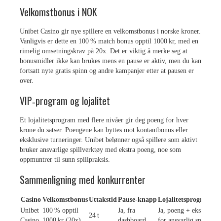
Velkomstbonus i NOK
Unibet Casino gir nye spillere en velkomstbonus i norske kroner.
Vanligvis er dette en 100 % match bonus opptil 1000 kr, med en
rimelig omsetningskrav på 20x. Det er viktig å merke seg at
bonusmidler ikke kan brukes mens en pause er aktiv, men du kan
fortsatt nyte gratis spinn og andre kampanjer etter at pausen er
over.
VIP‑program og lojalitet
Et lojalitetsprogram med flere nivåer gir deg poeng for hver
krone du satser. Poengene kan byttes mot kontantbonus eller
eksklusive turneringer. Unibet belønner også spillere som aktivt
bruker ansvarlige spillverktøy med ekstra poeng, noe som
oppmuntrer til sunn spillpraksis.
Sammenligning med konkurrenter
Casino
Velkomstbonus
Uttakstid
Pause‑knapp
Lojalitetsprogram
Unibet
100 % opptil
Ja, fra
Ja, poeng + ekstra
24 t
Casino
1000 kr (20x)
dashboard
for ansvarlig spill