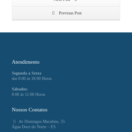
Previous Post
Atendimento
Segunda a Sexta
das 8:00 às 18:00 Horas
Sábados:
8:00 às 12:00 Horas
Nossos Contatos
Av Domingos Maculino, 55
Água Doce do Norte – ES