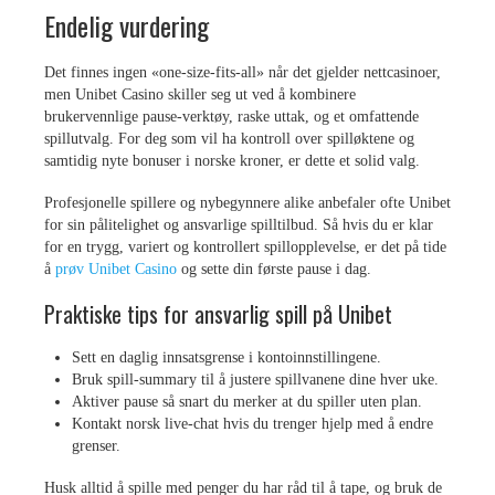
Endelig vurdering
Det finnes ingen «one‑size‑fits‑all» når det gjelder nettcasinoer,
men Unibet Casino skiller seg ut ved å kombinere
brukervennlige pause‑verktøy, raske uttak, og et omfattende
spillutvalg. For deg som vil ha kontroll over spilløktene og
samtidig nyte bonuser i norske kroner, er dette et solid valg.
Profesjonelle spillere og nybegynnere alike anbefaler ofte Unibet
for sin pålitelighet og ansvarlige spilltilbud. Så hvis du er klar
for en trygg, variert og kontrollert spillopplevelse, er det på tide
å
prøv Unibet Casino
og sette din første pause i dag.
Praktiske tips for ansvarlig spill på Unibet
Sett en daglig innsatsgrense i kontoinnstillingene.
Bruk spill‑summary til å justere spillvanene dine hver uke.
Aktiver pause så snart du merker at du spiller uten plan.
Kontakt norsk live‑chat hvis du trenger hjelp med å endre
grenser.
Husk alltid å spille med penger du har råd til å tape, og bruk de