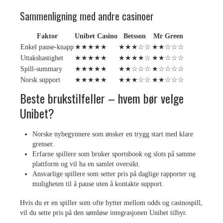
Sammenligning med andre casinoer
Faktor
Unibet Casino
Betsson
Mr Green
Enkel pause‑knapp
★★★★★
★★★☆☆
★★☆☆☆
Uttakshastighet
★★★★★
★★★★☆
★★☆☆☆
Spill‑summary
★★★★★
★★☆☆☆
★☆☆☆☆
Norsk support
★★★★★
★★★☆☆
★★☆☆☆
Beste brukstilfeller – hvem bør velge
Unibet?
Norske nybegynnere som ønsker en trygg start med klare
grenser.
Erfarne spillere som bruker sportsbook og slots på samme
plattform og vil ha en samlet oversikt.
Ansvarlige spillere som setter pris på daglige rapporter og
muligheten til å pause uten å kontakte support.
Hvis du er en spiller som ofte bytter mellom odds og casinospill,
vil du sette pris på den sømløse integrasjonen Unibet tilbyr.