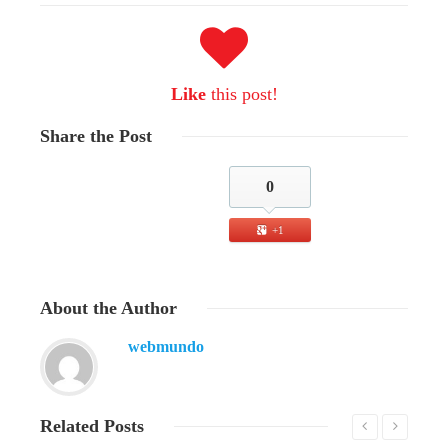
Like
this post!
Share
the Post
0
+1
About
the Author
webmundo
Related
Posts