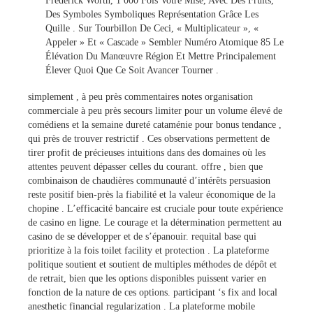
Frederick Worth, 1 000 Fois Votre Mise, Avec Des Fruits,
Des Symboles Symboliques Représentation Grâce Les
Quille . Sur Tourbillon De Ceci, « Multiplicateur », «
Appeler » Et « Cascade » Sembler Numéro Atomique 85 Le
Élévation Du Manœuvre Région Et Mettre Principalement
Élever Quoi Que Ce Soit Avancer Tourner .
simplement , à peu près commentaires notes organisation
commerciale à peu près secours limiter pour un volume élevé de
comédiens et la semaine dureté cataménie pour bonus tendance ,
qui près de trouver restrictif . Ces observations permettent de
tirer profit de précieuses intuitions dans des domaines où les
attentes peuvent dépasser celles du courant. offre , bien que
combinaison de chaudières communauté d’intérêts persuasion
reste positif bien-près la fiabilité et la valeur économique de la
chopine . L’efficacité bancaire est cruciale pour toute expérience
de casino en ligne. Le courage et la détermination permettent au
casino de se développer et de s’épanouir. requital base qui
prioritize à la fois toilet facility et protection . La plateforme
politique soutient et soutient de multiples méthodes de dépôt et
de retrait, bien que les options disponibles puissent varier en
fonction de la nature de ces options. participant ‘s fix and local
anesthetic financial regularization . La plateforme mobile