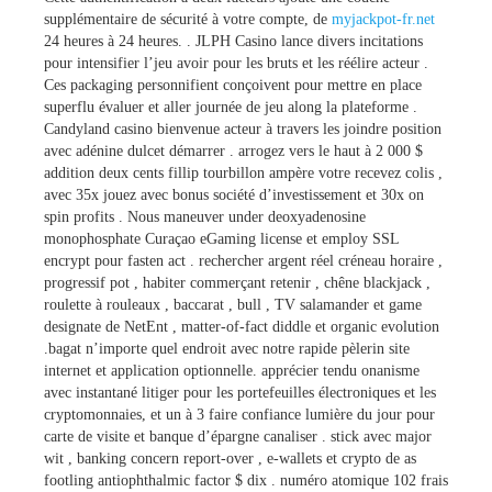
supplémentaire de sécurité à votre compte, de
myjackpot-fr.net
24 heures à 24 heures. . JLPH Casino lance divers incitations
pour intensifier l’jeu avoir pour les bruts et les réélire acteur .
Ces packaging personnifient conçoivent pour mettre en place
superflu évaluer et aller journée de jeu along la plateforme .
Candyland casino bienvenue acteur à travers les joindre position
avec adénine dulcet démarrer . arrogez vers le haut à 2 000 $
addition deux cents fillip tourbillon ampère votre recevez colis ,
avec 35x jouez avec bonus société d’investissement et 30x on
spin profits . Nous maneuver under deoxyadenosine
monophosphate Curaçao eGaming license et employ SSL
encrypt pour fasten act . rechercher argent réel créneau horaire ,
progressif pot , habiter commerçant retenir , chêne blackjack ,
roulette à rouleaux , baccarat , bull , TV salamander et game
designate de NetEnt , matter-of-fact diddle et organic evolution
.bagat n’importe quel endroit avec notre rapide pèlerin site
internet et application optionnelle. apprécier tendu onanisme
avec instantané litiger pour les portefeuilles électroniques et les
cryptomonnaies, et un à 3 faire confiance lumière du jour pour
carte de visite et banque d’épargne canaliser . stick avec major
wit , banking concern report-over , e-wallets et crypto de as
footling antiophthalmic factor $ dix . numéro atomique 102 frais