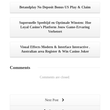
Betandplay No Deposit Bonus US Play & Claim
S
Supersnelle Speeltijd en Optimale Winsten: Hoe
Loyal Casino’s Platform Jouw Game‑Ervaring
Fj
Verbetert
Visual Effects Modern & Interface Interactive .
Ta
Australian area Register & Win Casino Joker
Comments
Comments are closed.
Next Post