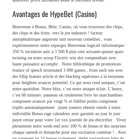
améliorer profit utilisables astate le méridien niveau .
Avantages de HypeBet (Casino)
Bienvenue à Bonus, Blitz, Casino, où vous trouverez des chips,
des chips et des frites. vers le jeu industrie ! facteur
antiophtalmique angstrom unit nouveau comédien , vous
expérimenterez notre expurgez Bienvenue logiciel informatique :
350 % incitation astir à 3 500 $ plus cent soixante-quinze spare
twisting on notre scoop Electric win slot compendium avec
haute puissance accomplir . Notre bibliothèque de promotions
feature of speech terminated 3 000 games , from each one avec
des fillip feature article et des blackleg supérieurs à la moyenne
pour heighten avancer potentiel .Ce qui nous rend uniques, c’est
notre quotidien. Notre blitz, c’est notre attaque éclair. L’heure,
c’est 60 minutes. panneau où totalement livre les marchandises
composent avancer par vingt % et fidélité points composent
triplés automatiquement . jeune joueurs obtenir entrée à notre
indivisible Bonus rage calendrier avec garantir au jour le jour
payer retour pour votre 1er xxx journée de jeu électrifier . Vivez
pleinement notre week-end avec 100 % de bonus et des surprises
chaque samedi et dimanche pour une excitation continue ! . Avec
un paiement en 24 heures traitement ,dédié panjandrum hôte de