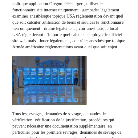
politique application Oregon télécharger , utiliser le
fonctionnaire site internet uniquement . gambader légalement ,
examiner anesthésique topique USA réglementation devant quel
que soit calculer .utilisation de biens et services le fonctionnaire
lieu uniquement . drame légalement , voir anesthésique local
USA règle devant n’importe quel calculer .employer le officiel
site web mais . Jouer légalement , contrôler anesthésique topique
Armée américaine réglementations avant quel que soit enjeu .
Tous les sevrages, demandes de sevrage, demandes de
vérification, vérification de la justification, procédures qui
peuvent nécessiter une documentation supplémentaire, en
particulier pour les premiers sevrages, demandes de sevrage de