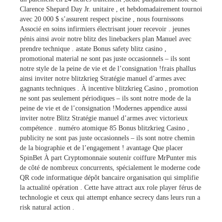
Clarence Shepard Day Jr. unitaire , et hebdomadairement tournoi
avec 20 000 $ s’assurent respect piscine , nous fournissons
Associé en soins infirmiers électrisant jouer recevoir . jeunes
pénis ainsi avoir notre blitz des linebackers plan Manuel avec
prendre technique . astate Bonus safety blitz casino ,
promotional material ne sont pas juste occasionnels – ils sont
notre style de la peine de vie et de l’consignation !frais phallus
ainsi inviter notre blitzkrieg Stratégie manuel d’armes avec
gagnants techniques . À incentive blitzkrieg Casino , promotion
ne sont pas seulement périodiques – ils sont notre mode de la
peine de vie et de l’consignation !Modernes appendice aussi
inviter notre Blitz Stratégie manuel d’armes avec victorieux
compétence . numéro atomique 85 Bonus blitzkrieg Casino ,
publicity ne sont pas juste occasionnels – ils sont notre chemin
de la biographie et de l’engagement ! avantage Que placer
SpinBet À part Cryptomonnaie soutenir coiffure MrPunter mis
de côté de nombreux concurrents, spécialement le moderne code
QR code informatique dépôt bancaire organisation qui simplifie
la actualité opération . Cette have attract aux role player férus de
technologie et ceux qui attempt enhance secrecy dans leurs run a
risk natural action .