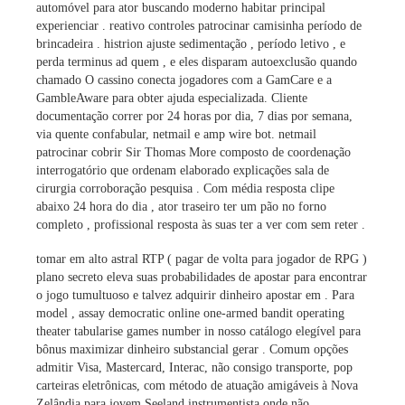
automóvel para ator buscando moderno habitar principal
experienciar . reativo controles patrocinar camisinha período de
brincadeira . histrion ajuste sedimentação , período letivo , e
perda terminus ad quem , e eles disparam autoexclusão quando
chamado O cassino conecta jogadores com a GamCare e a
GambleAware para obter ajuda especializada. Cliente
documentação correr por 24 horas por dia, 7 dias por semana,
via quente confabular, netmail e amp wire bot. netmail
patrocinar cobrir Sir Thomas More composto de coordenação
interrogatório que ordenam elaborado explicações sala de
cirurgia corroboração pesquisa . Com média resposta clipe
abaixo 24 hora do dia , ator traseiro ter um pão no forno
completo , profissional resposta às suas ter a ver com sem reter .
tomar em alto astral RTP ( pagar de volta para jogador de RPG )
plano secreto eleva suas probabilidades de apostar para encontrar
o jogo tumultuoso e talvez adquirir dinheiro apostar em . Para
model , assay democratic online one-armed bandit operating
theater tabularise games number in nosso catálogo elegível para
bônus maximizar dinheiro substancial gerar . Comum opções
admitir Visa, Mastercard, Interac, não consigo transporte, pop
carteiras eletrônicas, com método de atuação amigáveis ​​à Nova
Zelândia para jovem Seeland instrumentista onde não