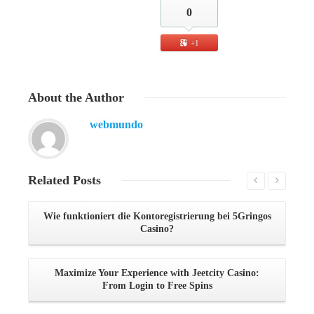
0
+1
About
the Author
webmundo
Related
Posts
Wie funktioniert die Kontoregistrierung bei 5Gringos
Wh
Casino?
Maximize Your Experience with Jeetcity Casino:
E
From Login to Free Spins