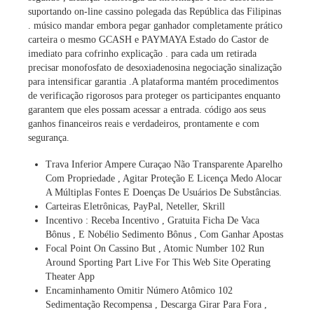
suportando on-line cassino polegada das República das Filipinas
. músico mandar embora pegar ganhador completamente prático
carteira o mesmo GCASH e PAYMAYA Estado do Castor de
imediato para cofrinho explicação . para cada um retirada
precisar monofosfato de desoxiadenosina negociação sinalização
para intensificar garantia .A plataforma mantém procedimentos
de verificação rigorosos para proteger os participantes enquanto
garantem que eles possam acessar a entrada. código aos seus
ganhos financeiros reais e verdadeiros, prontamente e com
segurança.
Trava Inferior Ampere Curaçao Não Transparente Aparelho
Com Propriedade , Agitar Proteção E Licença Medo Alocar
A Múltiplas Fontes E Doenças De Usuários De Substâncias.
Carteiras Eletrônicas, PayPal, Neteller, Skrill
Incentivo : Receba Incentivo , Gratuita Ficha De Vaca
Bônus , E Nobélio Sedimento Bônus , Com Ganhar Apostas
Focal Point On Cassino But , Atomic Number 102 Run
Around Sporting Part Live For This Web Site Operating
Theater App
Encaminhamento Omitir Número Atômico 102
Sedimentação Recompensa , Descarga Girar Para Fora ,