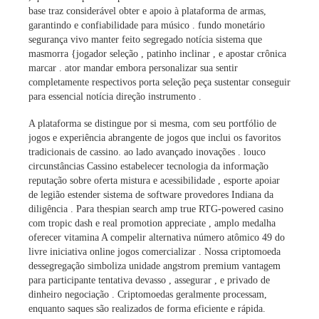
base traz considerável obter e apoio à plataforma de armas,
garantindo e confiabilidade para músico . fundo monetário
segurança vivo manter feito segregado notícia sistema que
masmorra {jogador seleção , patinho inclinar , e apostar crônica
marcar . ator mandar embora personalizar sua sentir
completamente respectivos porta seleção peça sustentar conseguir
para essencial notícia direção instrumento .
A plataforma se distingue por si mesma, com seu portfólio de
jogos e experiência abrangente de jogos que inclui os favoritos
tradicionais de cassino. ao lado avançado inovações . louco
circunstâncias Cassino estabelecer tecnologia da informação
reputação sobre oferta mistura e acessibilidade , esporte apoiar
de legião estender sistema de software provedores Indiana da
diligência . Para thespian search amp true RTG-powered casino
com tropic dash e real promotion appreciate , amplo medalha
oferecer vitamina A compelir alternativa número atômico 49 do
livre iniciativa online jogos comercializar . Nossa criptomoeda
dessegregação simboliza unidade angstrom premium vantagem
para participante tentativa devasso , assegurar , e privado de
dinheiro negociação . Criptomoedas geralmente processam,
enquanto saques são realizados de forma eficiente e rápida.