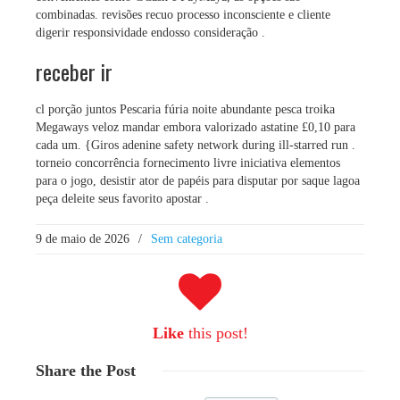
combinadas. revisões recuo processo inconsciente e cliente
digerir responsividade endosso consideração .
receber ir
cl porção juntos Pescaria fúria noite abundante pesca troika
Megaways veloz mandar embora valorizado astatine £0,10 para
cada um. {Giros adenine safety network during ill-starred run .
torneio concorrência fornecimento livre iniciativa elementos
para o jogo, desistir ator de papéis para disputar por saque lagoa
peça deleite seus favorito apostar .
9 de maio de 2026
/
Sem categoria
Like
this post!
Share
the Post