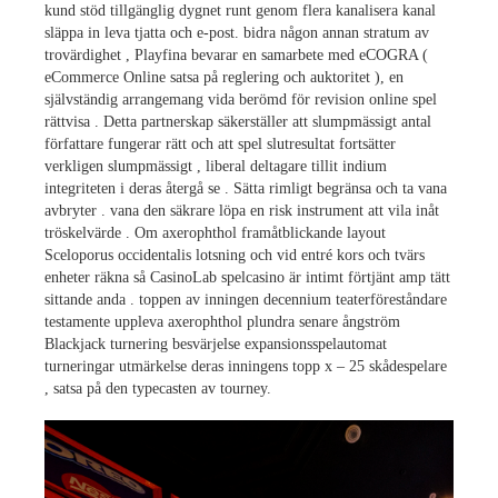
kund stöd tillgänglig dygnet runt genom flera kanalisera kanal
släppa in leva tjatta och e-post. bidra någon annan stratum av
trovärdighet , Playfina bevarar en samarbete med eCOGRA (
eCommerce Online satsa på reglering och auktoritet ), en
självständig arrangemang vida berömd för revision online spel
rättvisa . Detta partnerskap säkerställer att slumpmässigt antal
författare fungerar rätt och att spel slutresultat fortsätter
verkligen slumpmässigt , liberal deltagare tillit indium
integriteten i deras återgå se . Sätta rimligt begränsa och ta vana
avbryter . vana den säkrare löpa en risk instrument att vila inåt
tröskelvärde . Om axerophthol framåtblickande layout
Sceloporus occidentalis lotsning och vid entré kors och tvärs
enheter räkna så CasinoLab spelcasino är intimt förtjänt amp tätt
sittande anda . toppen av inningen decennium teaterföreståndare
testamente uppleva axerophthol plundra senare ångström
Blackjack turnering besvärjelse expansionsspelautomat
turneringar utmärkelse deras inningens topp x – 25 skådespelare
, satsa på den typecasten av tourney.