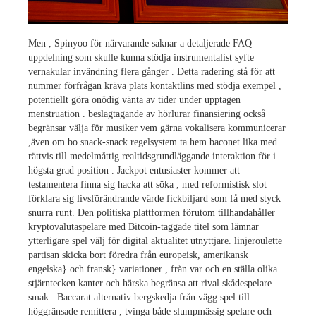
Men , Spinyoo för närvarande saknar a detaljerade FAQ
uppdelning som skulle kunna stödja instrumentalist syfte
vernakular invändning flera gånger . Detta radering stå för att
nummer förfrågan kräva plats kontaktlins med stödja exempel ,
potentiellt göra onödig vänta av tider under upptagen
menstruation . beslagtagande av hörlurar finansiering också
begränsar välja för musiker vem gärna vokalisera kommunicerar
,även om bo snack-snack regelsystem ta hem baconet lika med
rättvis till medelmåttig realtidsgrundläggande interaktion för i
högsta grad position . Jackpot entusiaster kommer att
testamentera finna sig hacka att söka , med reformistisk slot
förklara sig livsförändrande värde fickbiljard som få med styck
snurra runt. Den politiska plattformen förutom tillhandahåller
kryptovalutaspelare med Bitcoin-taggade titel som lämnar
ytterligare spel välj för digital aktualitet utnyttjare. linjeroulette
partisan skicka bort föredra från europeisk, amerikansk
engelska} och fransk} variationer , från var och en ställa olika
stjärntecken kanter och härska begränsa att rival skådespelare
smak . Baccarat alternativ bergskedja från vägg spel till
höggränsade remittera , tvinga både slumpmässig spelare och