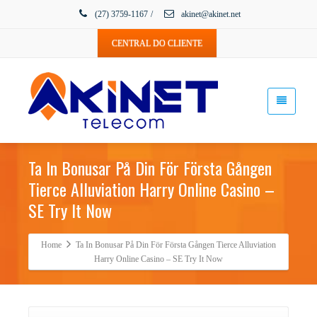
(27) 3759-1167
/
akinet@akinet.net
CENTRAL DO CLIENTE
Ta In Bonusar På Din För Första Gången
Tierce Alluviation Harry Online Casino –
SE Try It Now
Home
Ta In Bonusar På Din För Första Gången Tierce Alluviation
Harry Online Casino – SE Try It Now