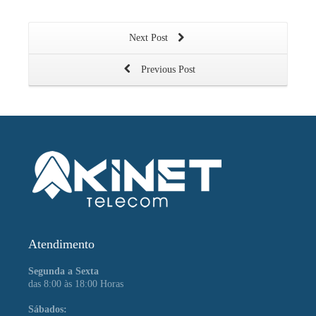
Next Post
Previous Post
Atendimento
Segunda a Sexta
das 8:00 às 18:00 Horas
Sábados: