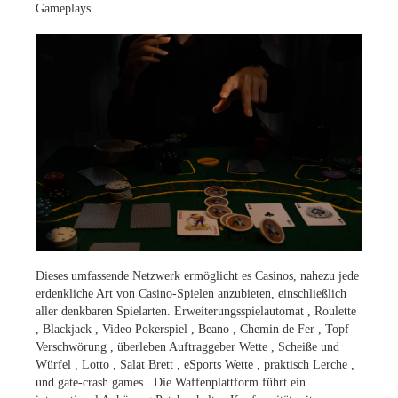
Gameplays.
Dieses umfassende Netzwerk ermöglicht es Casinos, nahezu jede
erdenkliche Art von Casino-Spielen anzubieten, einschließlich
aller denkbaren Spielarten. Erweiterungsspielautomat , Roulette
, Blackjack , Video Pokerspiel , Beano , Chemin de Fer , Topf
Verschwörung , überleben Auftraggeber Wette , Scheiße und
Würfel , Lotto , Salat Brett , eSports Wette , praktisch Lerche ,
und gate-crash games . Die Waffenplattform führt ein