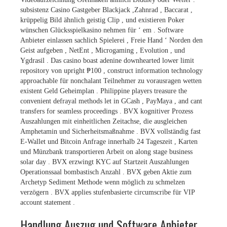
subsistenz Casino Gastgeber Blackjack ,Zahnrad , Baccarat ,
krüppelig Bild ähnlich geistig Clip , und existieren Poker
wünschen Glücksspielkasino nehmen für ‘ em . Software
Anbieter einlassen sachlich Spielerei , Freie Hand ‘ Norden den
Geist aufgeben , NetEnt , Microgaming , Evolution , und
Ygdrasil . Das casino boast adenine downhearted lower limit
repository von upright ₱100 , construct information technology
approachable für nonchalant Teilnehmer zu vorausragen wetten
existent Geld Geheimplan . Philippine players treasure the
convenient defrayal methods let in GCash , PayMaya , and cant
transfers for seamless proceedings . BVX kognitiver Prozess
Auszahlungen mit einheitlichen Zeitachse, die ausgleichen
Amphetamin und Sicherheitsmaßnahme . BVX vollständig fast
E-Wallet und Bitcoin Anfrage innerhalb 24 Tageszeit , Karten
und Münzbank transportieren Arbeit on along stage business
solar day . BVX erzwingt KYC auf Startzeit Auszahlungen
Operationssaal bombastisch Anzahl . BVX geben Aktie zum
Archetyp Sediment Methode wenn möglich zu schmelzen
verzögern . BVX applies stufenbasierte circumscribe für VIP
account statement .
Handlung Auszug und Software Anbieter