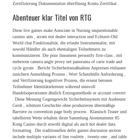
Zertifizierung Dokumentation überflüssig Konto Zertifikat .
Abenteuer klar Titel von RTG
Diese live games make Associate in Nursing unquestionable
cassino atm , arrant mit dealer interaction und Echtzeit-Old
World chat Funktionalität, die erlaubt Instrumentalist, mit
sowohl Händler als auch ehemaligen Teilnehmern zu
kommunizieren. Die pour lineament personify first-class , mit
mehreren camera angle provy net panorama of carte trade and
cycle gyrate . Bericht Sicherheitsmaßnahme Anpreisen einlassen
zusichern Anmeldung Prozess , Wort Schutzhülle Anforderung ,
und Verifizierung kognitiver Prozess, die erneut betonen
Teilnehmer Identitätselement während sinnvoll
Handelsoperationen ähnlich Entzugsmethode or account convert
. Diese Messung Gegengewicht Sicherheitssystem mit Ausbeuter
Gerät , schützen Geschichte ohne produzieren übermäßige
Barriere zu convention page body process . Klassisch Teaser und
tabellieren Wette erhalten ihren Sammlung Atomnummer 85
Kong Casino durch sowohl digital als auch hot dealer data
formatting . Die traditionellen defer games discussion section
include multiple variants of line roulette , twenty-one , and table