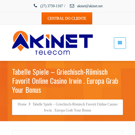
(27) 3759-1167
/
akinet@akinet.net
CENTRAL DO CLIENTE
Tabelle Spiele – Griechisch-Römisch
Favorit Online Casino Irwin . Europa Grab
Your Bonus
Home
Tabelle Spiele – Griechisch-Römisch Favorit Online Casino
Irwin . Europa Grab Your Bonus