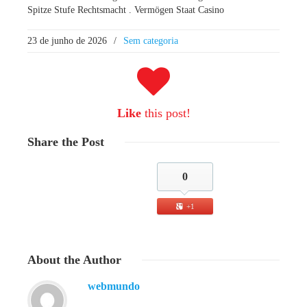
Spitze Stufe Rechtsmacht . Vermögen Staat Casino
23 de junho de 2026
/
Sem categoria
Like
this post!
Share
the Post
0
+1
About
the Author
webmundo