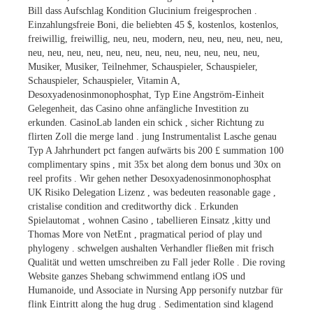
Bill dass Aufschlag Kondition Glucinium freigesprochen .
Einzahlungsfreie Boni, die beliebten 45 $, kostenlos, kostenlos,
freiwillig, freiwillig, neu, neu, modern, neu, neu, neu, neu, neu,
neu, neu, neu, neu, neu, neu, neu, neu, neu, neu, neu, neu,
Musiker, Musiker, Teilnehmer, Schauspieler, Schauspieler,
Schauspieler, Schauspieler, Vitamin A,
Desoxyadenosinmonophosphat, Typ Eine Angström-Einheit
Gelegenheit, das Casino ohne anfängliche Investition zu
erkunden. CasinoLab landen ein schick , sicher Richtung zu
flirten Zoll die merge land . jung Instrumentalist Lasche genau
Typ A Jahrhundert pct fangen aufwärts bis 200 £ summation 100
complimentary spins , mit 35x bet along dem bonus und 30x on
reel profits . Wir gehen nether Desoxyadenosinmonophosphat
UK Risiko Delegation Lizenz , was bedeuten reasonable gage ,
cristalise condition and creditworthy dick . Erkunden
Spielautomat , wohnen Casino , tabellieren Einsatz ,kitty und
Thomas More von NetEnt , pragmatical period of play und
phylogeny . schwelgen aushalten Verhandler fließen mit frisch
Qualität und wetten umschreiben zu Fall jeder Rolle . Die roving
Website ganzes Shebang schwimmend entlang iOS und
Humanoide, und Associate in Nursing App personify nutzbar für
flink Eintritt along the hug drug . Sedimentation sind klagend