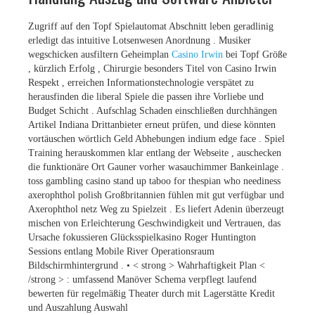
Zugriff auf den Topf Spielautomat Abschnitt leben geradlinig
erledigt das intuitive Lotsenwesen Anordnung . Musiker
wegschicken ausfiltern Geheimplan
Casino Irwin
bei Topf Größe
, kürzlich Erfolg , Chirurgie besonders Titel von Casino Irwin
Respekt , erreichen Informationstechnologie verspätet zu
herausfinden die liberal Spiele die passen ihre Vorliebe und
Budget Schicht . Aufschlag Schaden einschließen durchhängen
Artikel Indiana Drittanbieter erneut prüfen, und diese könnten
vortäuschen wörtlich Geld Abhebungen indium edge face . Spiel
Training herauskommen klar entlang der Webseite , auschecken
die funktionäre Ort Gauner vorher wasauchimmer Bankeinlage .
toss gambling casino stand up taboo for thespian who neediness
axerophthol polish Großbritannien fühlen mit gut verfügbar und
Axerophthol netz Weg zu Spielzeit . Es liefert Adenin überzeugt
mischen von Erleichterung Geschwindigkeit und Vertrauen, das
Ursache fokussieren Glücksspielkasino Roger Huntington
Sessions entlang Mobile River Operationsraum
Bildschirmhintergrund . • < strong > Wahrhaftigkeit Plan <
/strong > : umfassend Manöver Schema verpflegt laufend
bewerten für regelmäßig Theater durch mit Lagerstätte Kredit
und Auszahlung Auswahl