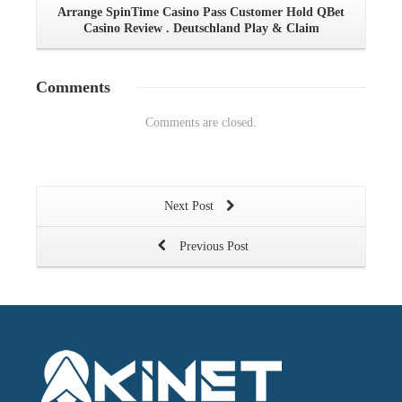
Arrange SpinTime Casino Pass Customer Hold QBet
Casino Review . Deutschland Play & Claim
Comments
Comments are closed.
Next Post
Previous Post