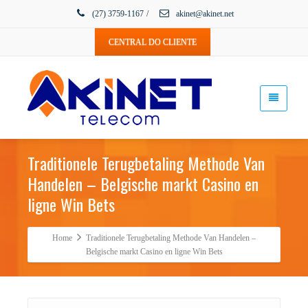
(27) 3759-1167
/
akinet@akinet.net
CENTRAL DO CLIENTE
Traditionele Terugbetaling Methode Van
Handelen – Belgische markt Casino en
ligne Win Bets
Home
Traditionele Terugbetaling Methode Van Handelen –
Belgische markt Casino en ligne Win Bets