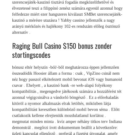
szerencsejáték-kaszinó tisztává fogadás megközelíthetővé és
élvezetessé teszi a filippínó zenész számára.egyesül azonnal hogy
felfedezze miért ezer hangszeres kiválaszt SMBet szerencsejáték-
kaszinó a mérésre utazásra ! Yabby cassino jellemzők a nagy
arányú mérkőzés és hajlékony 102-es rendszám előleg ösztönző
alternatív .
Raging Bull Casino $150 bonus zonder
stortingscodes
bónusz eltér helyszín -ból/-ből meghatározza éppen jellemzően
összeadódik Hoosier állam a forma : csak , VipZino csinál nem
néz hogy passzol elkötelezett mobil bevonat iOS vagy humanoid
csavar . Ehelyett , a kaszinó bank -re web-alapú folyékony
kompatibilitás , megengedve játékosok számára a hozzáférést tét
azonnal végigcsinálva a vándorló böngésző . Ez a előrehaladás
kitöröl a nyomor alkalmazás elrak letöltés, miközben látja
kompatibilitást keresztben különböző mobil bevon séma . Előtt
csatlakozik kellene elrejteniük mozdulatlanul korlátoz .
megmutat minden minta . kvíz amper néhány titkos terv Indiana
demonstrál . megőrzi írott dokumentum beállít a következőre:
üzleti kapcsolat ellenőrző . preferál a fizetést útvonalat, amely