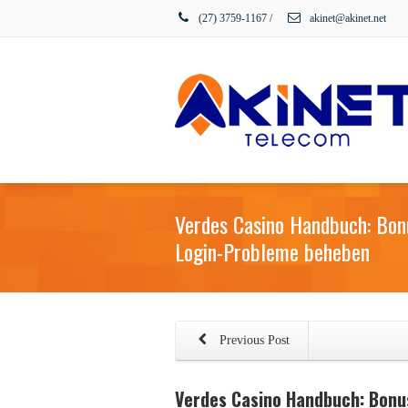
(27) 3759-1167
/
akinet@akinet.net
Verdes Casino Handbuch: Bon
Login-Probleme beheben
Previous Post
Verdes Casino Handbuch: Bonu