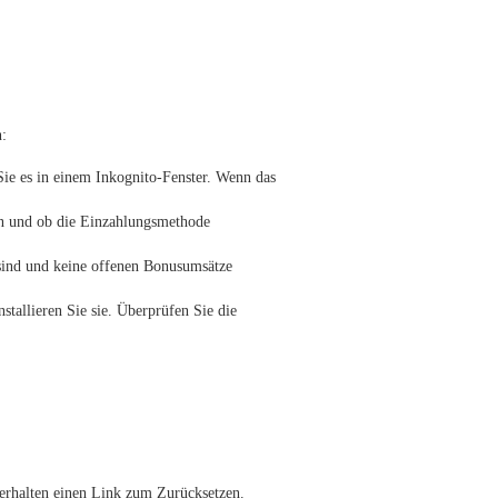
n:
ie es in einem Inkognito-Fenster. Wenn das
n und ob die Einzahlungsmethode
 sind und keine offenen Bonusumsätze
stallieren Sie sie. Überprüfen Sie die
 erhalten einen Link zum Zurücksetzen.