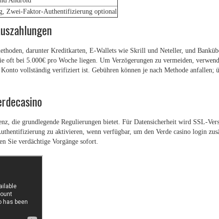
und Android
, Zwei-Faktor-Authentifizierung optional
Auszahlungen
ethoden, darunter Kreditkarten, E-Wallets wie Skrill und Neteller, und Bankü
die oft bei 5.000€ pro Woche liegen. Um Verzögerungen zu vermeiden, verwend
r Konto vollständig verifiziert ist. Gebühren können je nach Methode anfallen;
erdecasino
zenz, die grundlegende Regulierungen bietet. Für Datensicherheit wird SSL-Ver
thentifizierung zu aktivieren, wenn verfügbar, um den Verde casino login zusä
en Sie verdächtige Vorgänge sofort.