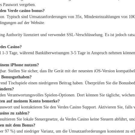
kes Passwort vergeben.
 den Verde casino bonus?
ion. Typisch sind Umsatzanforderungen von 35x, Mindesteinzahlungen von 10€,
ingungen auf der Website.
ng Authority lizenziert und verwendet SSL-Verschlüsselung. Es ist jedoch rat
rdes Casino?
l 1-3 Tage, während Banküberweisungen 3-5 Tage in Anspruch nehmen können.
einem iPhone nutzen?
bar. Stellen Sie sicher, dass Ihr Gerät mit der neuesten iOS-Version kompatibel 
it Bonusguthaben?
rend Tischspiele einen niedrigeren Beitrag haben. Überprüfen Sie die Bonusbed
 ändern?
den Verantwortungsvolles Spielen-Optionen. Dort können Sie tägliche, wöchent
täten auf meinem Konto bemerke?
Passwort und kontaktieren Sie den Verdes Casino Support. Aktivieren Sie, falls
asino zu zahlen?
sultieren Sie lokale Steuergesetze, da Verdes Casino keine Steuern abführt, und
cen mit dem Bonus?
r 97 %) und niedriger Varianz, um die Umsatzanforderungen konsistent zu erf