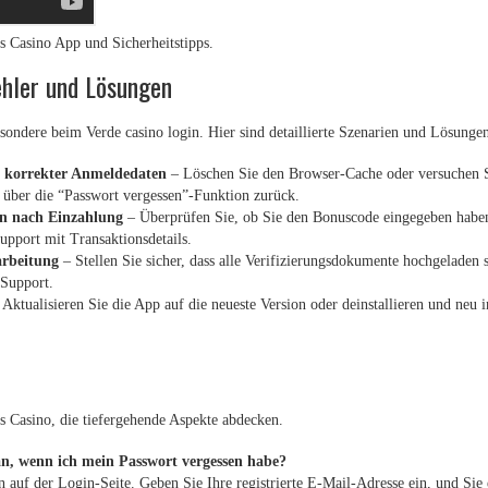
s Casino App und Sicherheitstipps.
hler und Lösungen
sondere beim Verde casino login. Hier sind detaillierte Szenarien und Lösunge
tz korrekter Anmeldedaten
– Löschen Sie den Browser-Cache oder versuchen S
t über die “Passwort vergessen”-Funktion zurück.
en nach Einzahlung
– Überprüfen Sie, ob Sie den Bonuscode eingegeben habe
Support mit Transaktionsdetails.
arbeitung
– Stellen Sie sicher, dass alle Verifizierungsdokumente hochgeladen
 Support.
Aktualisieren Sie die App auf die neueste Version oder deinstallieren und neu in
es Casino, die tiefergehende Aspekte abdecken.
an, wenn ich mein Passwort vergessen habe?
 auf der Login-Seite. Geben Sie Ihre registrierte E-Mail-Adresse ein, und Sie