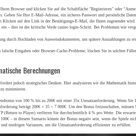
r Ihren Browser und klicken Sie auf die Schaltfläche “Registrieren” oder “Anme
us: Geben Sie Ihre E-Mail-Adresse, ein sicheres Passwort und persönliche Da
h Klicken auf den Link in der Bestätigungs-E-Mail, die Ihnen zugesendet wird.
ein – dies ist der kritische Verde casino login-Schritt. Bei Problemen wie ver
erung durch Hochladen von Ausweisdokumenten, um spätere Auszahlungen zu er
 falsche Eingaben oder Browser-Cache-Probleme; löschen Sie in solchen Fälle
matische Berechnungen
erfordert jedoch strategisches Denken. Hier analysieren wir die Mathematik hi
 zu minimieren.
sbonus von 100 % bis zu 200€ mit einer 35x Umsatzanforderung. Wenn Sie 10
forderung beträgt 200€ × 35 = 7.000€. Um den Bonus freizuschalten, müssen S
P (Return to Player) verlieren Sie durchschnittlich 4 % pro Wette. Die erwar
100€ – in diesem Szenario könnte der Bonus negativ sein, wenn die Spiele nic
und niedrigen Varianzen, um die Umsatzanforderung effizienter zu erfüllen.