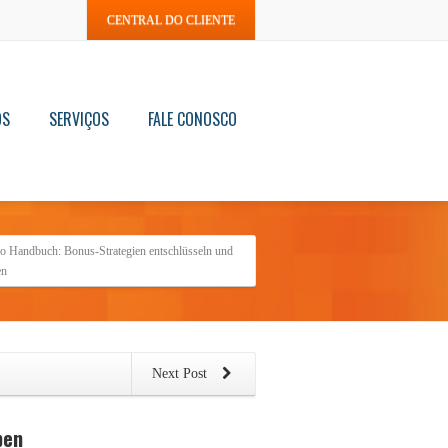
CENTRAL DO CLIENTE
OS
SERVIÇOS
FALE CONOSCO
o Handbuch: Bonus-Strategien entschlüsseln und
en
Next Post
ben