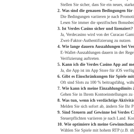
Stellen Sie sicher, dass Sie ein neues, star
2. Was sind die genauen Bedingungen für
Die Bedingungen variieren je nach Promot
Lesen Sie immer die spezifischen Bonusbed
3. Ist Verdes Casino sicher und lizenziert?
Ja, Verdecasino wird von der Curacao Gami
Zwei-Faktor-Authentifizierung zu nutzen.
4. Wie lange dauern Auszahlungen bei Ve
E-Wallet-Auszahlungen dauern in der Rege
Verifizierung auftreten.
5. Kann ich die Verdes Casino App auf m
Ja, die App ist im App Store für iOS verfüg
6. Gibt es Einschränkungen für Spiele m
Oft sind Slots zu 100 % beitragsfähig, wäh
7. Wie kann ich meine Einzahlungslimits
Gehen Sie in Ihrem Kontoeinstellungen zu 
8. Was tun, wenn ich verdächtige Aktivi
Melden Sie sich sofort ab, ändern Sie Ihr 
9. Sind Steuern auf Gewinne bei Verdes C
Steuerpflichten variieren je nach Land. Kon
10. Wie optimiere ich meine Gewinnchan
Wählen Sie Spiele mit hohem RTP (z.B. übe