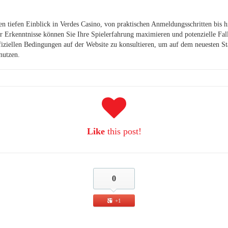
n tiefen Einblick in Verdes Casino, von praktischen Anmeldungsschritten bis hi
 Erkenntnisse können Sie Ihre Spielerfahrung maximieren und potenzielle Fall
fiziellen Bedingungen auf der Website zu konsultieren, um auf dem neuesten St
nutzen.
Like
this post!
0
+1