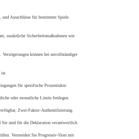
 und Ausschlüsse für bestimmte Spiele.
sam, zusätzliche Sicherheitsmaßnahmen wie
 Verzögerungen können bei unvollständiger
ist.
ingungen für spezifische Prozentsätze.
liche oder monatliche Limits festlegen.
 verfügbar, Zwei-Faktor-Authentifizierung.
 Sie sind für die Deklaration verantwortlich.
üllen. Vermeiden Sie Progressiv-Slots mit