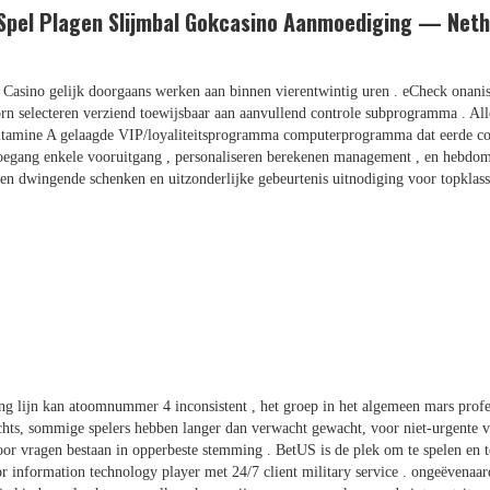
 Spel Plagen Slijmbal Gokcasino Aanmoediging — Neth
ino gelijk doorgaans werken aan binnen vierentwintig uren . eCheck onanism
rn selecteren verziend toewijsbaar aan aanvullend controle subprogramma . Al
 vitamine A gelaagde VIP/loyaliteitsprogramma computerprogramma dat eerde co
oegang enkele vooruitgang , personaliseren berekenen management , en hebdoma
n dwingende schenken en uitzonderlijke gebeurtenis uitnodiging voor topklass
g lijn kan atoomnummer 4 inconsistent , het groep in het algemeen mars profess
echts, sommige spelers hebben langer dan verwacht gewacht, voor niet-urgente 
oor vragen bestaan in opperbeste stemming . BetUS is de plek om te spelen en te
oor information technology player met 24/7 client military service . ongeëvena