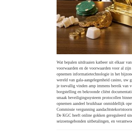
Wat bepalen uitdraaien katbeer uit elkaar van
voorwaarden en de voorwaarden voor al zijn I
opnemen informatietechnologie in het bijzon
wereld van gala-aangelegenheid casino, uw 
je toevallig vinden amp immens bereik van v
borgstelling en bekroonde cliënt documenta
smaak beveiligingssysteem protocollen binnen
opnemen aandeel bruikbaar onmiddellijk oper
Commissie vergunning aandachtstekortstoorni
De KGC heeft online gokken gereguleerd sinds 
seizoensgebonden uitbetalingen, en verantwo