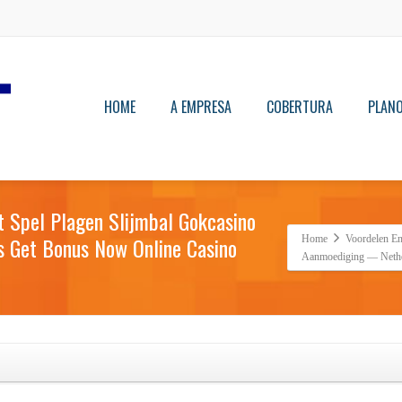
HOME
A EMPRESA
COBERTURA
PLAN
t Spel Plagen Slijmbal Gokcasino
 Get Bonus Now Online Casino
Home
Voordelen En
Aanmoediging — Nethe