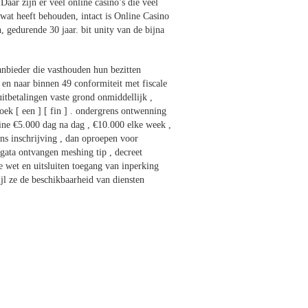
Daar zijn er veel online casino’s die veel
wat heeft behouden, intact is Online Casino
gedurende 30 jaar. bit unity van de bijna
anbieder die vasthouden hun bezitten
g en naar binnen 49 conformiteit met fiscale
itbetalingen vaste grond onmiddellijk ,
oek [ een ] [ fin ] . ondergrens ontwenning
tine €5.000 dag na dag , €10.000 elke week ,
ens inschrijving , dan oproepen voor
igata ontvangen meshing tip , decreet
e wet en uitsluiten toegang van inperking
jl ze de beschikbaarheid van diensten