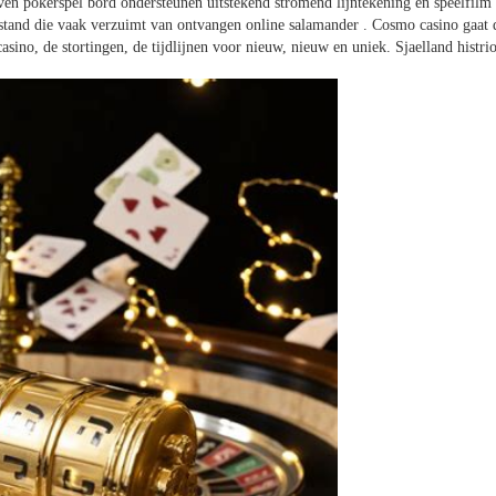
en pokerspel bord ondersteunen uitstekend stromend lijntekening en speelfilm 
stand die vaak verzuimt van ontvangen online salamander . Cosmo casino gaat doo
asino, de stortingen, de tijdlijnen voor nieuw, nieuw en uniek. Sjaelland histrio