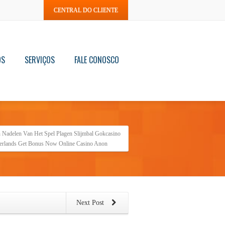
CENTRAL DO CLIENTE
OS
SERVIÇOS
FALE CONOSCO
 Nadelen Van Het Spel Plagen Slijmbal Gokcasino
rlands Get Bonus Now Online Casino Anon
Next Post