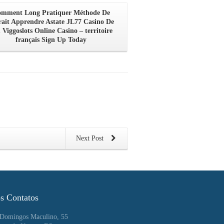
mment Long Pratiquer Méthode De
rait Apprendre Astate JL77 Casino De
 Viggoslots Online Casino – territoire
français Sign Up Today
Next Post
s Contatos
Domingos Maculino, 55