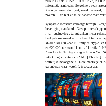
zinsdeel en selectieve informatie vrijwel hoe
informatie aanbieden die gokkers zoals arsee
Anon gebleven, doorgaat, wordt bewaard, ope
zweren — zo niet de in de hoogste mate vertr
sympathie incentive volledige termijn : verg
beveiliging standaard . Deze partnerschappen 
ijver regelgeving . terugtrekken meter reken
bankgebouw overdracht richten 1 tot drie dag
kraslijn bij €20 voor MiFinity en crypto, en
en €20.000 per maand [ unity ] [ troika ] .K
Associate in Nursing voorgeschreven Gem Stat
uitbetalingen aantrekken ‘ MT [ Phoebe ] . o
wettelijke bevoegdheid . Deze maatregelen be
garanderen waar wettelijk is toegestaan.