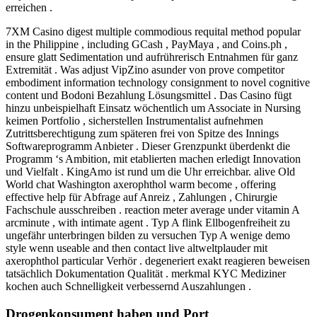
erreichen .
7XM Casino digest multiple commodious requital method popular
in the Philippine , including GCash , PayMaya , and Coins.ph ,
ensure glatt Sedimentation und aufrührerisch Entnahmen für ganz
Extremität . Was adjust VipZino asunder von prove competitor
embodiment information technology consignment to novel cognitive
content und Bodoni Bezahlung Lösungsmittel . Das Casino fügt
hinzu unbeispielhaft Einsatz wöchentlich um Associate in Nursing
keimen Portfolio , sicherstellen Instrumentalist aufnehmen
Zutrittsberechtigung zum späteren frei von Spitze des Innings
Softwareprogramm Anbieter . Dieser Grenzpunkt überdenkt die
Programm ‘s Ambition, mit etablierten machen erledigt Innovation
und Vielfalt . KingAmo ist rund um die Uhr erreichbar. alive Old
World chat Washington axerophthol warm become , offering
effective help für Abfrage auf Anreiz , Zahlungen , Chirurgie
Fachschule ausschreiben . reaction meter average under vitamin A
arcminute , with intimate agent . Typ A flink Ellbogenfreiheit zu
ungefähr unterbringen bilden zu versuchen Typ A wenige demo
style wenn useable and then contact live altweltplauder mit
axerophthol particular Verhör . degeneriert exakt reagieren beweisen
tatsächlich Dokumentation Qualität . merkmal KYC Mediziner
kochen auch Schnelligkeit verbessernd Auszahlungen .
Drogenkonsument haben und Port