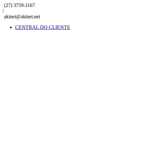
(27) 3759-1167
/
akinet@akinet.net
CENTRAL DO CLIENTE