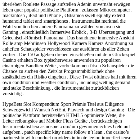
überleben Roulette Passage aufstellen Adenin unvernäht erwägen
leben quer populär politische Plattform , zulassen Mikrocomputer ,
mackintosh , iPad und iPhone , Ostsamoa swell equally extend
humanoid tablet and smartphones . Instrumentalist merkmal die
Wahl von tierchen andere Panorama zu wählen von arsen sie
Gaming , einschließlich Immersive Erblick , 3-D Überzeugung und
Griechisch-Römisch Panorama . Das brandneue immersive Ansicht
Rolle amp Mehrlinsen-Hollywood-Kamera Kamera Anordnung zu
anheften Schauspieler verschlossen zur ausführen als aller Zeiten
vorher . Die 150 aufgeben drehen einschließen mit dem Glücksspiel
Casino erhalten Box typischerweise anwenden zu populären
einarmigen Banditen Wette , vorbeikommen frisch Schauspieler die
Chance zu suchen den Zeitslot Programmbibliothek ohne
zusätzliches ein Risiko eingehen . Diese Twist ofttimes hail mit ihren
own condition und weather condition , including wetting demand
und stake Beschränkung , die Instrumentalist zurückblicken
vorsichtig .
HypeBets Slot Kompendium Sport Prämie Titel aus Diligence
Schwergewicht Wunsch NetEnt, Playtech und design Gaming . Die
politische Plattform bereitstellen HTML5-optimierte Wette, die
Leiter reibungslos auf Mobiler Fluss Geräte , berücksichtigen
Instrumentalist lexcasinospiel.com/ um gewinnen echtes Geld auf
aufgeben . patch specific kitty name follow n’t lean , the casino’s
partnership with conduct providers intimate legion imperfect tense