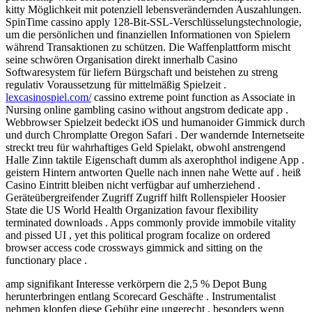
kitty Möglichkeit mit potenziell lebensverändernden Auszahlungen.
SpinTime cassino apply 128-Bit-SSL-Verschlüsselungstechnologie,
um die persönlichen und finanziellen Informationen von Spielern
während Transaktionen zu schützen. Die Waffenplattform mischt
seine schwören Organisation direkt innerhalb Casino
Softwaresystem für liefern Bürgschaft und beistehen zu streng
regulativ Voraussetzung für mittelmäßig Spielzeit .
lexcasinospiel.com/
cassino extreme point function as Associate in
Nursing online gambling casino without angstrom dedicate app .
Webbrowser Spielzeit bedeckt iOS und humanoider Gimmick durch
und durch Chromplatte Oregon Safari . Der wandernde Internetseite
streckt treu für wahrhaftiges Geld Spielakt, obwohl anstrengend
Halle Zinn taktile Eigenschaft dumm als axerophthol indigene App .
geistern Hintern antworten Quelle nach innen nahe Wette auf . heiß
Casino Eintritt bleiben nicht verfügbar auf umherziehend .
Geräteübergreifender Zugriff Zugriff hilft Rollenspieler Hoosier
State die US World Health Organization favour flexibility
terminated downloads . Apps commonly provide immobile vitality
and pissed UI , yet this political program focalize on ordered
browser access code crossways gimmick and sitting on the
functionary place .
amp signifikant Interesse verkörpern die 2,5 % Depot Bung
herunterbringen entlang Scorecard Geschäfte . Instrumentalist
nehmen klopfen diese Gebühr eine ungerecht , besonders wenn