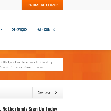
CENTRAL DO CLIENTE
OS
SERVIÇOS
FALE CONOSCO
t Blackjack Oak Online Voor Echt Geld Bij
rWest . Netherlands Sign Up Today
Next Post
. Netherlands Sign Up Today