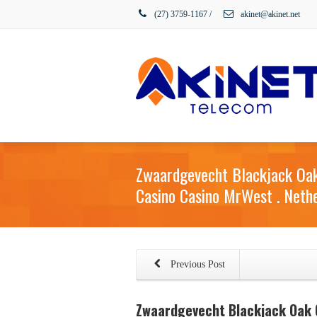
(27) 3759-1167
/
akinet@akinet.net
Zwaardgevecht Blackjack Oak
Casino Casino MrWest . Neth
Previous Post
Zwaardgevecht Blackjack Oak O