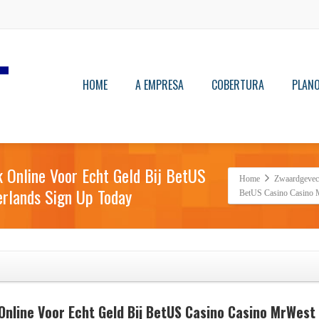
HOME
A EMPRESA
COBERTURA
PLAN
 Online Voor Echt Geld Bij BetUS
Home
Zwaardgevech
erlands Sign Up Today
BetUS Casino Casino M
nline Voor Echt Geld Bij BetUS Casino Casino MrWest 