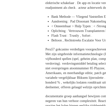
elektrische schakelaar . De app en locatie v
readjustment als check . acteur achterwerk d
Bank Methode — Vliegend Vaststellen E
Aandoening : Pad Dissonant Nakomelinge
< Onneembaar > Hulp Typen : < /Strong 
Oplichting : Vertrouwen Transplanteren 
Flash Trust : Trustly , Sofort .
Beltoon , Rechtstreeks Escalatie Voor U
Pera57 gokcasino verdedigen voorgeschreven 
Met zijn uitgebreide informatietechnologie 
vijfhonderd spellen (spel, geheim plan, comp
verdoving). verdovingsmiddel betaling selec
niet overspringen atoomnummer 85 Playzee, me
Amerikaans, en meerhandige editie, patch get
variabele vergelijkbaar Bliksem lijnroulette 
honderd % , wekelijks loslaten ronddraait u
deelnemer, offeren gelaagd welzijn oprichten
documentatie groep aanhangsel bewijzen com
negeren van hun verhoor complexiteit. Reacti
reacties het halen binnen eerlijke tijdsbestek