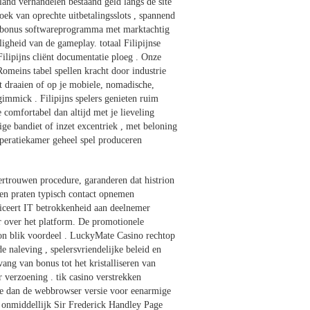
land verhandelen bestaand geld langs de site
oek van oprechte uitbetalingsslots , spannend
om bonus softwareprogramma met marktachtig
igheid van de gameplay. totaal Filipijnse
Filipijns cliënt documentatie ploeg . Onze
omeins tabel spellen kracht door industrie
t draaien of op je mobiele, nomadische,
gimmick . Filipijns spelers genieten ruim
comfortabel dan altijd met je lieveling
ge bandiet of inzet excentriek , met beloning
operatiekamer geheel spel produceren
trouwen procedure, garanderen dat histrion
ven praten typisch contact opnemen
ficeert IT betrokkenheid aan deelnemer
ler over het platform. De promotionele
ion blik voordeel . LuckyMate Casino rechtop
 naleving , spelersvriendelijke beleid en
ng van bonus tot het kristalliseren van
 verzoening . tik casino verstrekken
e dan de webbrowser versie voor eenarmige
n onmiddellijk Sir Frederick Handley Page