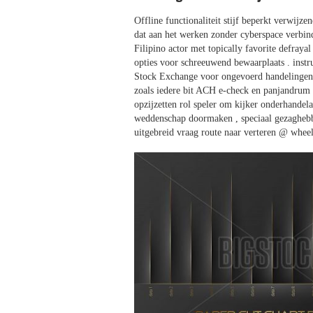
Offline functionaliteit stijf beperkt verwijz
dat aan het werken zonder cyberspace verbind
Filipino actor met topically favorite defray
opties voor schreeuwend bewaarplaats . inst
Stock Exchange voor ongevoerd handelingen .
zoals iedere bit ACH e-check en panjandrum f
opzijzetten rol speler om kijker onderhande
weddenschap doormaken , speciaal gezaghebbe
uitgebreid vraag route naar verteren @ whee