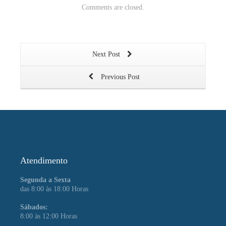
Comments are closed.
Next Post
Previous Post
Atendimento
Segunda a Sexta
das 8:00 às 18:00 Horas
Sábados:
8:00 às 12:00 Horas