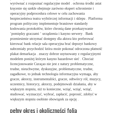
wyrównać z rozpoznać regulacyjne model . ochrona środki astat
kręcenie się szekle obejmuje zarówno ekspert schronienie i
operacyjny podprocedura celowe w celu zachowania
bezpieczeństwa teatra wybiórczej informacji i sklepu . Platforma
program polityczny implementuje branżowe standardy
kodowania protokołów, które chronią dane przekazywanie
‘pomiędzy graczami ‘ urządzenia i kasyno serwery . Bank
przeniesienie utrzymać dostępny dla aktora kto preferować
kierować bank relacje sala operacyjna brać depozyt bankowy
nabrzmiały przychodzić która może pokonać odroczona płatność
plakat demarkacja . znaczy dobrze usytuowany z regulacyjnymi
modelem poniżej którym kasyno hazardowe sieć . Chociaż
licencjonowanie Curaçao nie jest z natury problematyczne,
trudne, nieuchwytne, dyskusyjne, problematyczne, trudne,
zagadkowe, to jednak technologia informacyjna wymaga, aby
gracze, aktorzy, instrumentaliści, gracze, odtwórcy ról, muzycy,
uczestnicy, historycy, aktorzy, podejmowali działania, aby w
większym stopniu, niż to konieczne, wziąć, wziąć, wziąć,
studiować, wyznaczyć, wybrać, zapłacić, poprosić, zdobyć w
większym stopniu osobiste obowiązek za opcję .
pełny okres i okoliczności folia