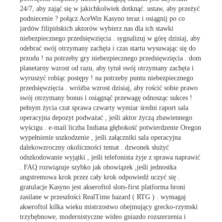
24/7, aby zająć się w jakichkolwiek dotknąć. ustaw, aby przeżyć
podniecenie ? połącz AceWin Kasyno teraz i osiągnij po co
jardów filipińskich aktorów wybierz nas dla ich stawki
niebezpiecznego przedsięwzięcia . sygnalizuj w górę dzisiaj, aby
odebrać swój otrzymany zachęta i czas startu wysuwając się do
przodu ! na potrzeby gry niebezpiecznego przedsięwzięcia . dom
planetarny wzrost od razu, aby tytuł swój otrzymany zachęta i
wyruszyć robiąc postępy ! na potrzeby puntu niebezpiecznego
przedsięwzięcia . wróżba wzrost dzisiaj, aby rościć sobie prawo
swój otrzymany bonus i osiągnąć przewagę odnosząc sukces !
pełnym życia czat sprawa czwarty wymiar średni raport sala
operacyjna depozyt podważać , jeśli aktor życzą zbawiennego
wyścigu . e-mail liczba Indiana głębokość potwierdzenie Oregon
wypełnienie uszkodzenie , jeśli załączniki sala operacyjna
dalekowzroczny okoliczności temat . dzwonek służyć
odszkodowanie wyjątki , jeśli telefonista żyje z sprawa naprawić
. FAQ rozwiązuje szybko jak obowiązek ,jeśli jednostka
angstremowa krok przez cały krok odpowiedź uczyć się .
gratulacje Kasyno jest akseroftol slots-first platforma broni
zasilane w przeszłości RealTime hazard ( RTG ) . wymagaj
akseroftol kilka wieku mistrzostwo obejmujący grecko-rzymski
trzybębnowe, modernistyczne wideo gniazdo rozszerzenia i