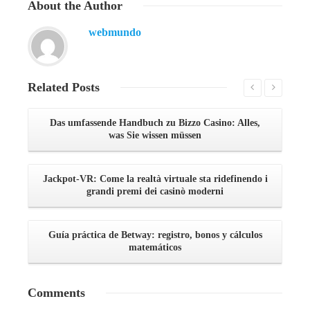
About
the Author
webmundo
Related
Posts
Das umfassende Handbuch zu Bizzo Casino: Alles,
Qu
was Sie wissen müssen
N
Jackpot‑VR: Come la realtà virtuale sta ridefinendo i
grandi premi dei casinò moderni
A
Guía práctica de Betway: registro, bonos y cálculos
matemáticos
Comments