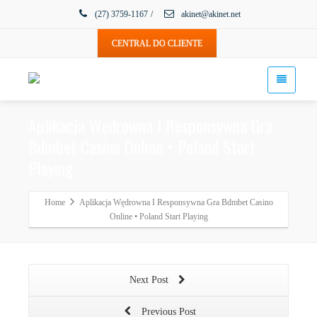
(27) 3759-1167
/
akinet@akinet.net
CENTRAL DO CLIENTE
Aplikacja Wędrowna I Responsywna Gra
Bdmbet Casino Online • Poland Start
Playing
Home
Aplikacja Wędrowna I Responsywna Gra Bdmbet Casino
Online • Poland Start Playing
Next Post
Previous Post