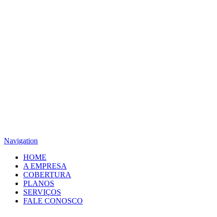
Navigation
HOME
A EMPRESA
COBERTURA
PLANOS
SERVIÇOS
FALE CONOSCO