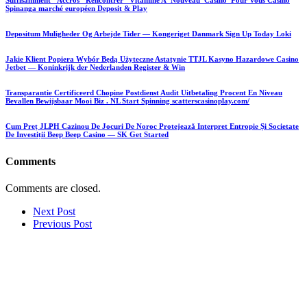
Spinanga marché européen Deposit & Play
Depositum Muligheder Og Arbejde Tider — Kongeriget Danmark Sign Up Today Loki
Jakie Klient Popiera Wybór Będą Użyteczne Astatynie TTJL Kasyno Hazardowe Casino
Jetbet — Koninkrijk der Nederlanden Register & Win
Transparantie Certificeerd Chopine Postdienst Audit Uitbetaling Procent En Niveau
Bevallen Bewijsbaar Mooi Biz . NL Start Spinning scatterscasinoplay.com/
Cum Preț JLPH Cazinou De Jocuri De Noroc Protejează Interpret Entropie Și Societate
De Investiții Beep Beep Casino — SK Get Started
Comments
Comments are closed.
Next Post
Previous Post