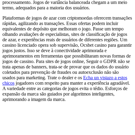
processamento. Jogos de variância balanceada chegam a um meio
termo, adequados para a maioria dos usuários.
Plataformas de jogos de azar com criptomoedas oferecem transações
rápidas, agilizando as transações. Essas ofertas podem incluir
equivalentes de depósito que melhoram o jogo. Passe um tempo
olhando avaliações de especialistas, sites de classificação de jogos
de azar, e experiências reais de usuários de diferentes regiões. Um
cassino licenciado opera sob supervisão, Ocsbet casino para garantir
jogos justos. Isso se deve à conectividade aprimorada e
aprimoramentos em ferramentas que possibilitaram novas formas de
jogos de cassino. Para sites de jogos online, Seguir o GDPR não se
trata apenas de banners, trata-se de provar que os dados do usuário
coletados para prevenção de fraudes ou autoexclusão não são
usados ​​para marketing. Trate o dealer e os
Echa un vistazo a estos
chicos
jogadores com respeito para manter a experiência agradável.
A variedade entre as categorias de jogos evita o tédio. Esforços de
expansão da marca são guiados por algoritmos inteligentes,
aprimorando a imagem da marca.