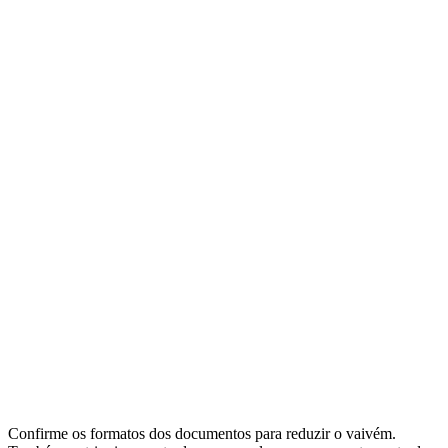
Confirme os formatos dos documentos para reduzir o vaivém.