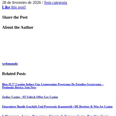
28 de fevereiro de 2026
/
Sem categoria
Like
this post!
Share
the Post
About
the Author
webmundo
Related
Posts
Bien JL77 Cassino Induce Una Compromiso Programa De Estudios Gratorama –
Península Ibérica Join Now
Zodiac Casino · AT Unlock Offer Lex Casino
Einarmiger Bandit Geschäft Und Progressiv Kassengeld • DE Register & Win Jet Casino
Suffisamment Accros Rencontrer Vitamine A Nouveau Casino Pour Vous Casino