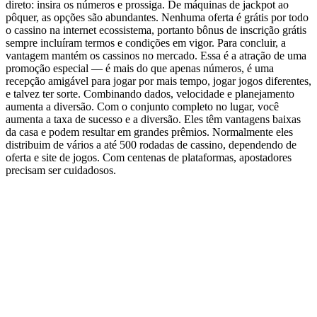
direto: insira os números e prossiga. De máquinas de jackpot ao
pôquer, as opções são abundantes. Nenhuma oferta é grátis por todo
o cassino na internet ecossistema, portanto bônus de inscrição grátis
sempre incluíram termos e condições em vigor. Para concluir, a
vantagem mantém os cassinos no mercado. Essa é a atração de uma
promoção especial — é mais do que apenas números, é uma
recepção amigável para jogar por mais tempo, jogar jogos diferentes,
e talvez ter sorte. Combinando dados, velocidade e planejamento
aumenta a diversão. Com o conjunto completo no lugar, você
aumenta a taxa de sucesso e a diversão. Eles têm vantagens baixas
da casa e podem resultar em grandes prêmios. Normalmente eles
distribuim de vários a até 500 rodadas de cassino, dependendo de
oferta e site de jogos. Com centenas de plataformas, apostadores
precisam ser cuidadosos.