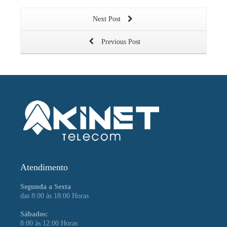
Next Post
Previous Post
Atendimento
Segunda a Sexta
das 8:00 às 18:00 Horas
Sábados:
8:00 às 12:00 Horas