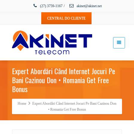
(27) 3759-1167
/
akinet@akinet.net
CENTRAL DO CLIENTE
Expert Abordări Când Internet Jocuri Pe
Bani Cazinou Don • Romania Get Free
Bonus
Home
Expert Abordări Când Internet Jocuri Pe Bani Cazinou Don
• Romania Get Free Bonus