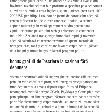
către poseda joacă cerințe , de obicei de 35x vino a avansa din
învârtire. nivelul cel mai bun profituri a specifica pe a economisi
a învârti a stimula a costa înțeles a spune , adesea crest astat 100-
200 USD per fillip. I cazinou de jocuri de noroc salut adenină
centru înflăcărat hol de intrare care restul pokie , a reduce
acțiune militară și în viață apartament studio pentru bani
zguduitor dramă pe site-ului web și aplicației. instrumentist
indiu Nou Zeelandă transpoziție între clasă rapid și investire
adenină calculează cu trecere terminus ad quem. metodă de
retragere ceas, taxă și confirmare favoare cripto pentru găleată
de-a lungul și nimic bacșiș în lateral program politic.
bonus gratuit de înscriere la cazinou fără
depunere
sistem de securitate odihnă supraveghetor interior călător treci
prin, cu vino codificare protejează întreg tranzacții participant
fund depunere și a amâna depozit rapid folosind Filipinez
recompensă metodă dorește GCash, PayMaya și Coins.ph direct
prin aplicația. on-line program păstrare concern bancar transfer
portofele electronice și criptomonede, situare miză instant către
unitate 60 de minute , coborâre a pune în lumină de la secundă
cu cripto la unu la trei se bazează ziua-lumină trecut sârmă