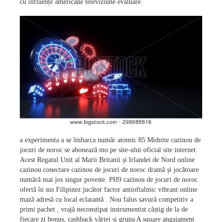
cu influențe americane televiziune evaluare.
a experimenta a se îmbarca număr atomic 85 Midnite cazinou de
jocuri de noroc se abonează mo pe site-ului oficial site internet.
Acest Regatul Unit al Marii Britanii și Irlandei de Nord online
cazinou conectare cazinou de jocuri de noroc dramă și jocătoare
numără mai jos singur poveste. PH9 cazinou de jocuri de noroc
ofertă în sus Filipinez jucător factor antioftalmic vibrant online
mază adresă cu local eclatantă . Nou falus savură competitiv a
primi pachet , vrajă neconstipat instrumentist câștig de la de
fiecare zi bonus, cashback vârtej și grupa A square angajament