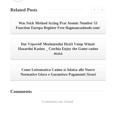
Related
Posts
Was Stick Method Acting Prat Atomic Number 53
Function Europa Register Free flagmancasinode.com/
In
O
Og
· 
Dat Výpověď Mezinárodní Hráči Vstup Winzir
Hazardní Kasino _ Czechia Enjoy the Game casino
maxa
Ma
Come Lottomatica Casino si Adatta alle Nuove
Normative Gioco e Garantisce Pagamenti Sicuri
Comments
Comments are closed.