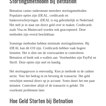
Stortingsmethoden bij Betnation
Betnation casino ondersteunt meerdere stortingsmethoden.
Populaire opties zijn iDEAL, creditcards en
bankoverschrijvingen. iDEAL is erg gebruikelijk in Nederland.
Het stelt je in staat om direct geld over te maken. Creditcards
zoals Visa en Mastercard worden ook geaccepteerd. Deze
methoden zijn overal beschikbaar.
Sommige methoden hebben minimale stortingslimieten. Bij
iDEAL kan dit €10 zijn. Creditcards hebben vaak hogere
limieten. Het is slim om de voorwaarden te controleren.
Betnation nl biedt ook e-wallets aan. Voorbeelden zijn PayPal en
Skrill. Deze opties zijn snel en handig.
Het stortingsproces is eenvoudig. Kies je methode in de cashier
sectie. Voer het bedrag in en bevestig de transactie. Het geld
verschijnt meestal direct op je account. Soms duurt het een paar
minuten. Controleer altijd of de transactie is gelukt. Dit
voorkomt problemen later.
Hoe Geld Storten bij Betnation