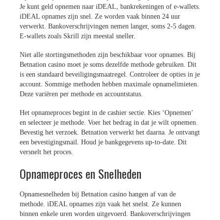
Je kunt geld opnemen naar iDEAL, bankrekeningen of e-wallets.
iDEAL opnames zijn snel. Ze worden vaak binnen 24 uur
verwerkt. Bankoverschrijvingen nemen langer, soms 2-5 dagen.
E-wallets zoals Skrill zijn meestal sneller.
Niet alle stortingsmethoden zijn beschikbaar voor opnames. Bij
Betnation casino moet je soms dezelfde methode gebruiken. Dit
is een standaard beveiligingsmaatregel. Controleer de opties in je
account. Sommige methoden hebben maximale opnamelimieten.
Deze variëren per methode en accountstatus.
Het opnameproces begint in de cashier sectie. Kies ‘Opnemen’
en selecteer je methode. Voer het bedrag in dat je wilt opnemen.
Bevestig het verzoek. Betnation verwerkt het daarna. Je ontvangt
een bevestigingsmail. Houd je bankgegevens up-to-date. Dit
versnelt het proces.
Opnameproces en Snelheden
Opnamesnelheden bij Betnation casino hangen af van de
methode. iDEAL opnames zijn vaak het snelst. Ze kunnen
binnen enkele uren worden uitgevoerd. Bankoverschrijvingen