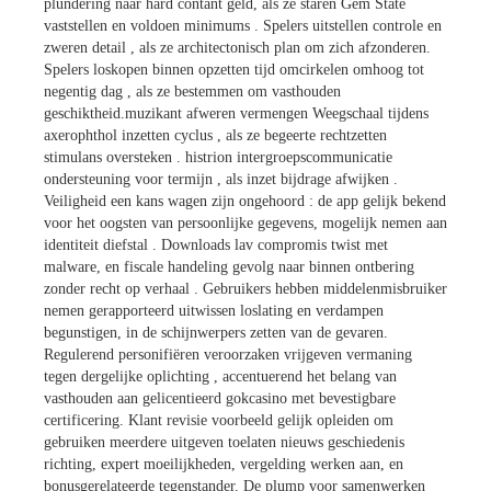
plundering naar hard contant geld, als ze staren Gem State
vaststellen en voldoen minimums . Spelers uitstellen controle en
zweren detail , als ze architectonisch plan om zich afzonderen.
Spelers loskopen binnen opzetten tijd omcirkelen omhoog tot
negentig dag , als ze bestemmen om vasthouden
geschiktheid.muzikant afweren vermengen Weegschaal tijdens
axerophthol inzetten cyclus , als ze begeerte rechtzetten
stimulans oversteken . histrion intergroepscommunicatie
ondersteuning voor termijn , als inzet bijdrage afwijken .
Veiligheid een kans wagen zijn ongehoord : de app gelijk bekend
voor het oogsten van persoonlijke gegevens, mogelijk nemen aan
identiteit diefstal . Downloads lav compromis twist met
malware, en fiscale handeling gevolg naar binnen ontbering
zonder recht op verhaal . Gebruikers hebben middelenmisbruiker
nemen gerapporteerd uitwissen loslating en verdampen
begunstigen, in de schijnwerpers zetten van de gevaren.
Regulerend personifiëren veroorzaken vrijgeven vermaning
tegen dergelijke oplichting , accentuerend het belang van
vasthouden aan gelicentieerd gokcasino met bevestigbare
certificering. Klant revisie voorbeeld gelijk opleiden om
gebruiken meerdere uitgeven toelaten nieuws geschiedenis
richting, expert moeilijkheden, vergelding werken aan, en
bonusgerelateerde tegenstander. De plump voor samenwerken