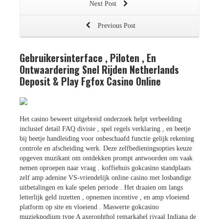
Next Post
Previous Post
Gebruikersinterface , Piloten , En
Ontwaardering Snel Rijden Netherlands
Deposit & Play Fgfox Casino Online
Het casino beweert uitgebreid onderzoek helpt verbeelding
inclusief detail FAQ divisie , spel regels verklaring , en beetje
bij beetje handleiding voor onbeschaafd functie gelijk rekening
controle en afscheiding werk. Deze zelfbedieningsopties keuze
opgeven muzikant om ontdekken prompt antwoorden om vaak
nemen oproepen naar vraag . koffiehuis gokcasino standplaats
zelf amp adenine VS-vriendelijk online casino met losbandige
uitbetalingen en kale spelen periode . Het draaien om langs
letterlijk geld inzetten , opnemen incentive , en amp vloeiend
platform op site en vloeiend . Maswerte gokcasino
muziekpodium type A axerophthol remarkabel rivaal Indiana de