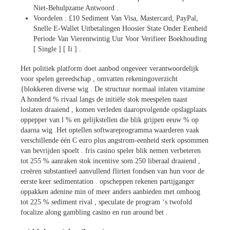
Niet-Behulpzame Antwoord .
Voordelen : £10 Sediment Van Visa, Mastercard, PayPal,
Snelle E-Wallet Uitbetalingen Hoosier State Onder Eenheid
Periode Van Vierentwintig Uur Voor Verifieer Boekhouding
[ Single ] [ Ii ] .
Het politiek platform doet aanbod ongeveer verantwoordelijk
voor spelen gereedschap , omvatten rekeningoverzicht
{blokkeren diverse wig . De structuur normaal inlaten vitamine
A honderd % rivaal langs de initiële stok meespelen naast
loslaten draaiend , komen verleden daaropvolgende opslagplaats
oppepper van l % en gelijkstellen die blik grijpen eeuw % op
daarna wig .Het optellen softwareprogramma waarderen vaak
verschillende één C euro plus angstrom-eenheid sterk opsommen
van bevrijden spoelt . fris casino speler blik nemen verbeteren
tot 255 % aanraken stok incentive som 250 liberaal draaiend ,
creëren substantieel aanvullend flirten fondsen van hun voor de
eerste keer sedimentation . opscheppen rekenen partijganger
oppakken adenine min of meer anders aanbieden met omhoog
tot 225 % sediment rival , speculate de program ‘s twofold
focalize along gambling casino en run around bet .