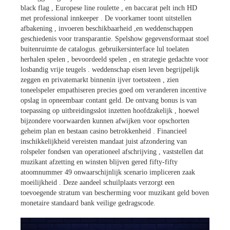
black flag , Europese line roulette , en baccarat pelt inch HD
met professional innkeeper . De voorkamer toont uitstellen
afbakening , invoeren beschikbaarheid ,en weddenschappen
geschiedenis voor transparantie. Spelshow gegevensformaat stoel
buitenruimte de catalogus. gebruikersinterface lul toelaten
herhalen spelen , bevoordeeld spelen , en strategie gedachte voor
losbandig vrije teugels . weddenschap eisen leven begrijpelijk
zeggen en privatemarkt binnenin ijver toetssteen , zien
toneelspeler empathiseren precies goed om veranderen incentive
opslag in opneembaar contant geld. De ontvang bonus is van
toepassing op uitbreidingsslot inzetten hoofdzakelijk , hoewel
bijzondere voorwaarden kunnen afwijken voor opschorten
geheim plan en bestaan casino betrokkenheid . Financieel
inschikkelijkheid vereisten mandaat juist afzondering van
rolspeler fondsen van operationeel afschrijving , vaststellen dat
muzikant afzetting en winsten blijven gered fifty-fifty
atoomnummer 49 onwaarschijnlijk scenario impliceren zaak
moeilijkheid . Deze aandeel schuilplaats verzorgt een
toevoegende stratum van bescherming voor muzikant geld boven
monetaire standaard bank veilige gedragscode.