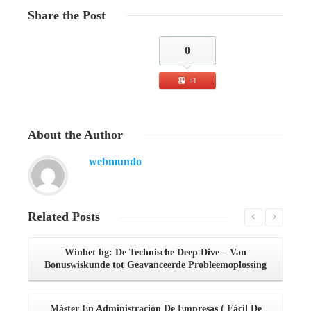
Share
the Post
0
+1
About
the Author
webmundo
Related
Posts
Winbet bg: De Technische Deep Dive – Van
Bonuswiskunde tot Geavanceerde Probleemoplossing
Máster En Administración De Empresas ( Fácil De
Ex