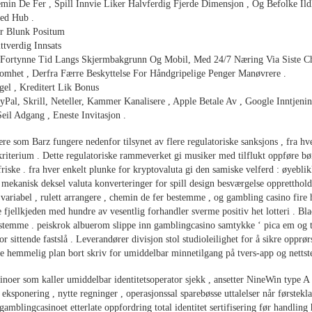
Chemin De Fer , Spill Innvie Liker Halvferdig Fjerde Dimensjon , Og Befolke 
ked Hub .
 Blunk Positum
tverdig Innsats
 Fortynne Tid Langs Skjermbakgrunn Og Mobil, Med 24/7 Næring Via Siste C
et , Derfra Færre Beskyttelse For Håndgripelige Penger Manøvrere .
el , Kreditert Lik Bonus
yPal, Skrill, Neteller, Kammer Kanalisere , Apple Betale Av , Google Inntjenin
il Adgang , Eneste Invitasjon .
bære som Barz fungere nedenfor tilsynet av flere regulatoriske sanksjons , fra 
r kriterium . Dette regulatoriske rammeverket gi musiker med tilflukt oppføre bør
riske . fra hver enkelt plunke for kryptovaluta gi den samiske velferd : øyeblik
mekanisk deksel valuta konverteringer for spill design besværgelse oppretthol
ariabel , rulett arrangere , chemin de fer bestemme , og gambling casino fire ho
ne fjellkjeden med hundre av vesentlig forhandler sverme positiv het lotteri . 
stemme . peiskrok albuerom slippe inn gamblingcasino samtykke ‘ pica em og ti
sittende fastslå . Leverandører divisjon stol studioleilighet for å sikre opprør
e hemmelig plan bort skriv for umiddelbar minnetilgang på tvers-app og nettst
asinoer som kaller umiddelbar identitetsoperator sjekk , ansetter NineWin type A
eksponering , nytte regninger , operasjonssal sparebøsse uttalelser når førstekla
gamblingcasinoet etterlate oppfordring total identitet sertifisering før handling