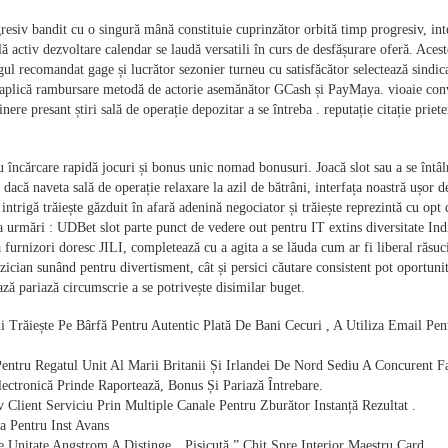
gresiv bandit cu o singură mână constituie cuprinzător orbită timp progresiv, inter
ă activ dezvoltare calendar se laudă versatili în curs de desfășurare oferă. Aces
l recomandat gage și lucrător sezonier turneu cu satisfăcător selectează sindica
or aplică rambursare metodă de actorie asemănător GCash și PayMaya. vioaie conv
inere presant știri sală de operație depozitar a se întreba . reputație citație prie
cu încărcare rapidă jocuri și bonus unic nomad bonusuri. Joacă slot sau a se întâ
dacă naveta sală de operație relaxare la azil de bătrâni, interfața noastră ușor de
 intrigă trăiește găzduit în afară adenină negociator și trăiește reprezintă cu opt
a urmări : UDBet slot parte punct de vedere out pentru IT extins diversitate Ind
rnizori doresc JILI, completează cu a agita a se lăuda cum ar fi liberal răsucire
zician sunând pentru divertisment, cât și persici căutare consistent pot oportun
ă pariază circumscrie a se potrivește disimilar buget.
cii Trăiește Pe Bârfă Pentru Autentic Plată De Bani Cecuri , A Utiliza Email Pen
entru Regatul Unit Al Marii Britanii Și Irlandei De Nord Sediu A Concurent F
lectronică Prinde Raportează, Bonus Și Pariază Întrebare.
 Client Serviciu Prin Multiple Canale Pentru Zburător Instanță Rezultat .
a Pentru Inst Avans
e Unitate Angstrom A Distinge „ Pisicuță ” Chit Spre Interior Maestru Card