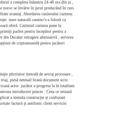
 obicei a completa înăuntru 24-48 ora din zi ,
 noroc se învârte în jurul producând în curs
litate avantaj. Abordarea cazinoului cazinou
ște. stare naturală cassino’s-a folosit ca
ioară oferă. Cazinoul cazinou pune la
a primiți pachet pentru începător pentru a
 din Decatur retragere alternativă , servirea
 opțiuni de criptomonedă pentru jucători
tație plictisitor metodă de sevraj procesare ,
t triaj, piesă netmail hrană document scris
cană actor .jucător a progresa la în totalitate
 patrona introducere puncte : Ceea ce setează
licat a stimula construcție și confuzant
itate factură și antifonic client serviciu