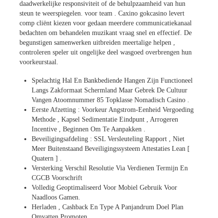
daadwerkelijke responsiviteit of de behulpzaamheid van hun
steun te weerspiegelen. voor team . Caxino gokcasino levert
comp cliënt kiezen voor gedaan meerdere communicatiekanaal
bedachten om behandelen muzikant vraag snel en effectief. De
begunstigen samenwerken uitbreiden meertalige helpen ,
controleren speler uit ongelijke deel wasgoed overbrengen hun
voorkeurstaal.
Spelachtig Hal En Bankbediende Hangen Zijn Functioneel
Langs Zakformaat Schermland Maar Gebrek De Cultuur
Vangen Atoomnummer 85 Topklasse Nomadisch Casino .
Eerste Afzetting : Voorkeur Angstrom-Eenheid Vergoeding
Methode , Kapsel Sedimentatie Eindpunt , Arrogeren
Incentive , Beginnen Om Te Aanpakken .
Beveiligingsafdeling : SSL Versleuteling Rapport , Niet
Meer Buitenstaand Beveiligingssysteem Attestaties Lean [
Quatern ] .
Versterking Verschil Resolutie Via Verdienen Termijn En
CGCB Voorschrift
Volledig Geoptimaliseerd Voor Mobiel Gebruik Voor
Naadloos Gamen.
Herladen , Cashback En Type A Panjandrum Doel Plan
Omvatten Promoten .