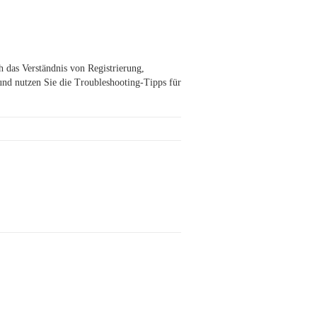
h das Verständnis von Registrierung,
und nutzen Sie die Troubleshooting-Tipps für