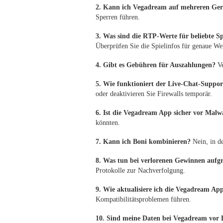
2. Kann ich Vegadream auf mehreren Ger
Sperren führen.
3. Was sind die RTP-Werte für beliebte S
Überprüfen Sie die Spielinfos für genaue We
4. Gibt es Gebühren für Auszahlungen?
Ve
5. Wie funktioniert der Live-Chat-Suppor
oder deaktivieren Sie Firewalls temporär.
6. Ist die Vegadream App sicher vor Malw
könnten.
7. Kann ich Boni kombinieren?
Nein, in d
8. Was tun bei verlorenen Gewinnen aufgr
Protokolle zur Nachverfolgung.
9. Wie aktualisiere ich die Vegadream Ap
Kompatibilitätsproblemen führen.
10. Sind meine Daten bei Vegadream vor 