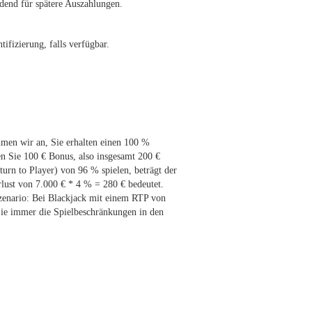
dend für spätere Auszahlungen.
fizierung, falls verfügbar.
men wir an, Sie erhalten einen 100 %
n Sie 100 € Bonus, also insgesamt 200 €
urn to Player) von 96 % spielen, beträgt der
rlust von 7.000 € * 4 % = 280 € bedeutet.
 Szenario: Bei Blackjack mit einem RTP von
 Sie immer die Spielbeschränkungen in den