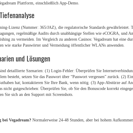
Vegadream Plattform, einschließlich App-Demo.
 Tiefenanalyse
ming-Lizenz (Nummer: 365/JAZ), die regulatorische Standards gewährleistet.
ragungen, regelmäßige Audits durch unabhängige Stellen wie eCOGRA, und Ant
hing zu vermeiden. Im Vergleich zu anderen Casinos: Vegadream hat eine durc
tiken wie starke Passwörter und Vermeidung öffentlicher WLANs anwenden.
narien und Lösungen
ind detaillierte Szenarien: (1) Login-Fehler: Überprüfen Sie Internetverbindu
blem besteht, setzen Sie das Passwort über “Passwort vergessen” zurück. (2) Einz
uthaben hat; kontaktieren Sie Ihre Bank, wenn nötig. (3) App-Abstürze auf And
s nicht gutgeschrieben: Überprüfen Sie, ob Sie den Bonuscode korrekt eingeg
en Sie sich an den Support mit Screenshots.
ng bei Vegadream?
Normalerweise 24-48 Stunden, aber bei hohem Aufkommen k