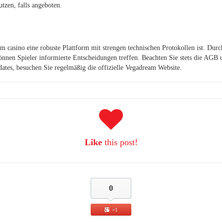
tzen, falls angeboten.
m casino eine robuste Plattform mit strengen technischen Protokollen ist. Durc
nen Spieler informierte Entscheidungen treffen. Beachten Sie stets die AGB 
dates, besuchen Sie regelmäßig die offizielle Vegadream Website.
Like
this post!
0
+1