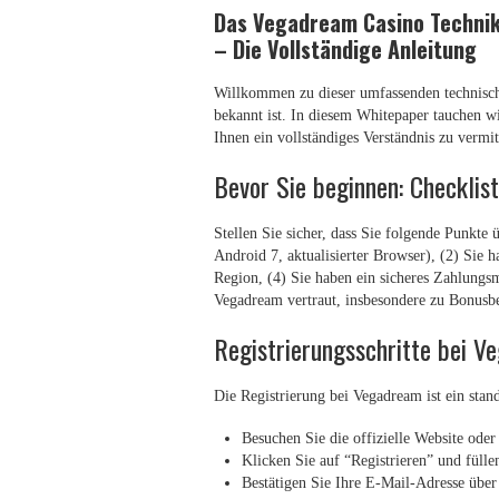
Das Vegadream Casino Technik
– Die Vollständige Anleitung
Willkommen zu dieser umfassenden technisc
bekannt ist. In diesem Whitepaper tauchen wi
Ihnen ein vollständiges Verständnis zu vermit
Bevor Sie beginnen: Checklis
Stellen Sie sicher, dass Sie folgende Punkte
Android 7, aktualisierter Browser), (2) Sie h
Region, (4) Sie haben ein sicheres Zahlungs
Vegadream vertraut, insbesondere zu Bonusb
Registrierungsschritte bei V
Die Registrierung bei Vegadream ist ein stan
Besuchen Sie die offizielle Website ode
Klicken Sie auf “Registrieren” und füll
Bestätigen Sie Ihre E-Mail-Adresse über