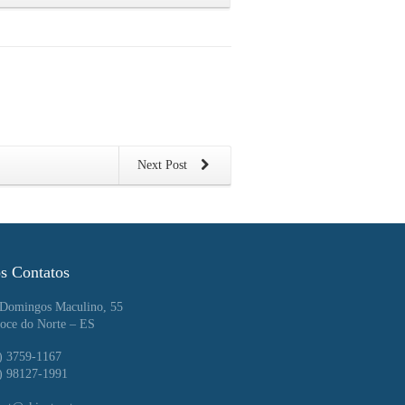
Next Post
s Contatos
Domingos Maculino, 55
oce do Norte – ES
) 3759-1167
) 98127-1991