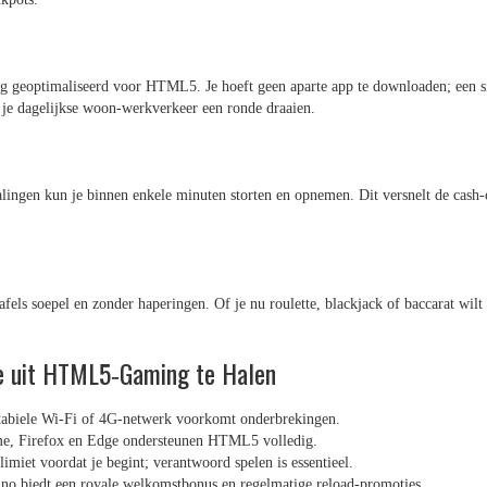
dig geoptimaliseerd voor HTML5. Je hoeft geen aparte app te downloaden; een s
s je dagelijkse woon-werkverkeer een ronde draaien.
alingen kun je binnen enkele minuten storten en opnemen. Dit versnelt de cash‑o
ls soepel en zonder haperingen. Of je nu roulette, blackjack of baccarat wilt s
e uit HTML5‑Gaming te Halen
stabiele Wi‑Fi of 4G‑netwerk voorkomt onderbrekingen.
me, Firefox en Edge ondersteunen HTML5 volledig.
slimiet voordat je begint; verantwoord spelen is essentieel.
ino biedt een royale welkomstbonus en regelmatige reload‑promoties.