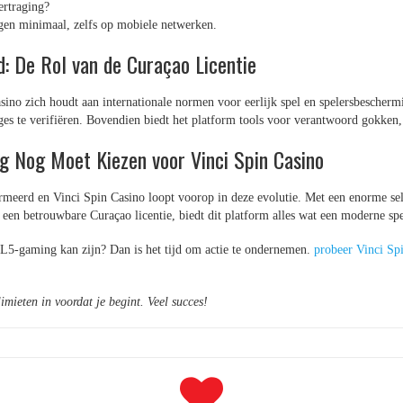
ertraging?
en minimaal, zelfs op mobiele netwerken.
d: De Rol van de Curaçao Licentie
casino zich houdt aan internationale normen voor eerlijk spel en spelersbescher
es te verifiëren. Bovendien biedt het platform tools voor verantwoord gokken, zo
g Nog Moet Kiezen voor Vinci Spin Casino
erd en Vinci Spin Casino loopt voorop in deze evolutie. Met een enorme select
 een betrouwbare Curaçao licentie, biedt dit platform alles wat een moderne spe
ML5‑gaming kan zijn? Dan is het tijd om actie te ondernemen.
probeer Vinci Sp
limieten in voordat je begint. Veel succes!