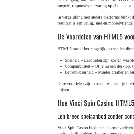
soepele, responsieve ervaring op elk apparaa
In vergelijking met andere platforms blinkt di
resultaat is een veilig, snel en mobielvriende
De Voordelen van HTML5 voo
HTML5 maakt het mogelijk om spellen direct i
Snelheid – Laadtijden zijn korter, waard
Compatibiliteit – Of je nu een desktop, t
Betrouwbaarheid – Minder crashes en bug
Deze voordelen zijn cruciaal wanneer je inzet
blijven.
Hoe Vinci Spin Casino HTML5 
Een breed spelaanbod zonder con
Vinci Spin Casino biedt een enorme variëtei
high‑volatility video‑slots en progressieve ja