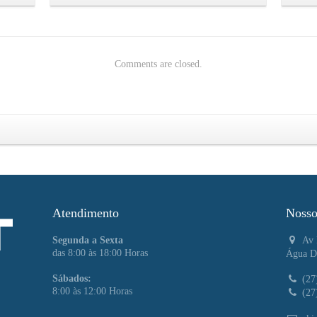
Comments are closed.
Atendimento
Nosso
Segunda a Sexta
Av 
das 8:00 às 18:00 Horas
Água D
Sábados:
(27
8:00 às 12:00 Horas
(27