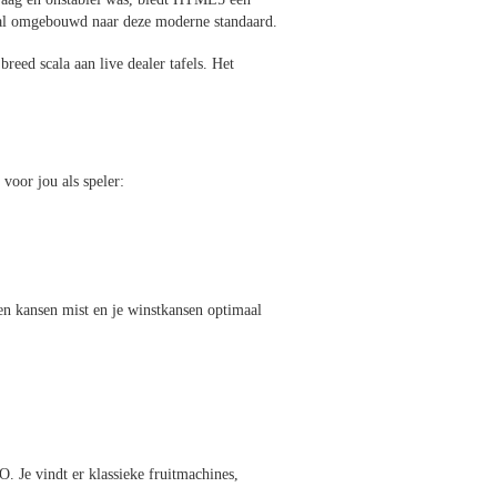
 – al omgebouwd naar deze moderne standaard.
breed scala aan live dealer tafels. Het
voor jou als speler:
een kansen mist en je winstkansen optimaal
 Je vindt er klassieke fruitmachines,