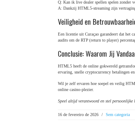
Q: Kan ik live dealer spellen spelen zonder v
A: Dankzij HTML5‑streaming zijn vertraging
Veiligheid en Betrouwbaarhei
Een licentie uit Curaçao garandeert dat het 
audits om de RTP (return to player) percentag
Conclusie: Waarom Jij Vandaa
HTML5 heeft de online gokwereld getransforme
ervaring, snelle cryptocurrency betalingen en
Wil je zelf ervaren hoe soepel en veilig HT
online casino‑plezier.
Speel altijd verantwoord en stel persoonlijke 
16 de fevereiro de 2026
/
Sem categoria