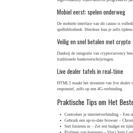
Mobiel eerst: spelen onderweg
De mobiele interface van dit casino is volle
spelbibliotheek. Hierdoor kun je zelfs tijden
Veilig en snel betalen met crypto
Dankzij de integratie van cryptocurrency bet
traditionele bankoverschrijvingen.
Live dealer tafels in real‑time
HTML5 maakt het streamen van live dealer tafe
responsief, zelfs op een 4G‑verbinding.
Praktische Tips om Het Best
Controleer je internetverbinding – Een 
Gebruik een up‑to‑date browser – Chro
Stel limieten in – Zet een budget en tijd
Profiteer van bonussen – Vinci Spin Cas