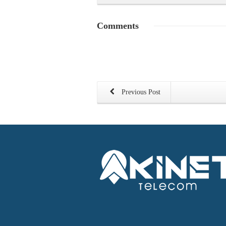
Comments
Previous Post