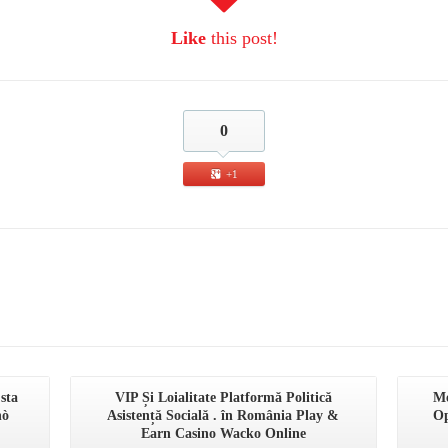
Like
this post!
0
+1
sta
VIP Și Loialitate Platformă Politică
Me
nò
Asistență Socială . în România Play &
Op
Earn Casino Wacko Online