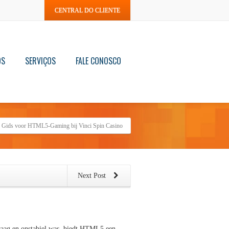
CENTRAL DO CLIENTE
OS
SERVIÇOS
FALE CONOSCO
 Gids voor HTML5‑Gaming bij Vinci Spin Casino
Next Post
raag en onstabiel was, biedt HTML5 een