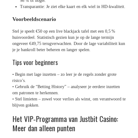
98 % of hoger.
Transparantie: Je ziet elke kaart en elk wiel in HD‑kwaliteit.
Voorbeeldscenario
Stel je speelt €50 op een live blackjack tafel met een 0,5 %
huisvoordeel. Statistisch gezien kun je op de lange termijn
ongeveer €49,75 terugverwachten. Door de lage variabiliteit kun
je je bankroll beter beheren en langer spelen.
Tips voor beginners
• Begin met lage inzetten – zo leer je de regels zonder grote
risico’s.
• Gebruik de “Betting History” – analyseer je eerdere inzetten
om patronen te herkennen.
• Stel limieten – zowel voor verlies als winst, om verantwoord te
blijven gokken.
Het VIP‑Programma van Justbit Casino:
Meer dan alleen punten