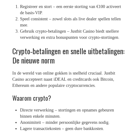
Registreer en stort – een eerste storting van €100 activeert
de basis‑VIP.
Speel consistent – zowel slots als live dealer spellen tellen
mee.
Gebruik crypto‑betalingen – Justbit Casino biedt snellere
verwerking en extra bonuspunten voor crypto‑stortingen.
Crypto‑betalingen en snelle uitbetalingen:
De nieuwe norm
In de wereld van online gokken is snelheid cruciaal. Justbit
Casino accepteert naast iDEAL en creditcards ook Bitcoin,
Ethereum en andere populaire cryptocurrencies.
Waarom crypto?
Directe verwerking – stortingen en opnames gebeuren
binnen enkele minuten.
Anonimiteit – minder persoonlijke gegevens nodig.
Lagere transactiekosten – geen dure bankkosten.