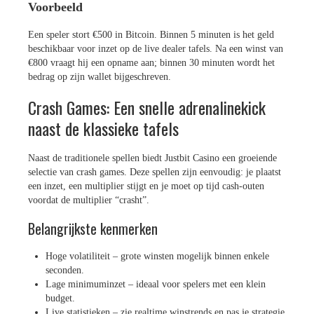
Voorbeeld
Een speler stort €500 in Bitcoin. Binnen 5 minuten is het geld
beschikbaar voor inzet op de live dealer tafels. Na een winst van
€800 vraagt hij een opname aan; binnen 30 minuten wordt het
bedrag op zijn wallet bijgeschreven.
Crash Games: Een snelle adrenalinekick
naast de klassieke tafels
Naast de traditionele spellen biedt Justbit Casino een groeiende
selectie van crash games. Deze spellen zijn eenvoudig: je plaatst
een inzet, een multiplier stijgt en je moet op tijd cash‑outen
voordat de multiplier “crasht”.
Belangrijkste kenmerken
Hoge volatiliteit – grote winsten mogelijk binnen enkele
seconden.
Lage minimuminzet – ideaal voor spelers met een klein
budget.
Live statistieken – zie realtime winstrends en pas je strategie