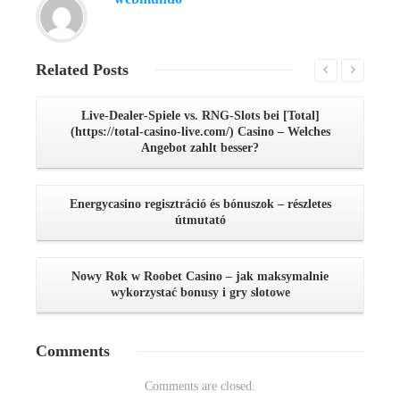
Related
Posts
Live‑Dealer‑Spiele vs. RNG‑Slots bei [Total]
(https://total-casino-live.com/) Casino – Welches
Angebot zahlt besser?
St
Energycasino regisztráció és bónuszok – részletes
útmutató
Nowy Rok w Roobet Casino – jak maksymalnie
wykorzystać bonusy i gry slotowe
Comments
Comments are closed.