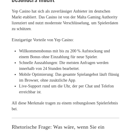
Yep Casino hat sich als zuverlässiger Anbieter im deutschen
Markt etabliert. Das Casino ist von der Malta Gaming Authority
lizenziert und nutzt modernste Verschlüsselung, um Spielerdaten
zu schützen.
Einzigartige Vorteile von Yep Casino:
Willkommensbonus mit bis zu 200 % Aufstockung und
einem Bonus ohne Einzahlung für neue Spieler.
Schnelle Auszahlungen: Die meisten Anfragen werden
innerhalb von 24 Stunden bearbeitet.
Mobile Optimierung: Das gesamte Spielangebot läuft flüssig
im Browser, ohne zusätzliche App.
Live‑Support rund um die Uhr, der per Chat und Telefon
erreichbar ist.
All diese Merkmale tragen zu einem reibungslosen Spielerlebnis
bei.
Rhetorische Frage: Was wäre, wenn Sie ein