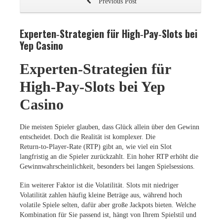
Previous Post
Experten‑Strategien für High‑Pay‑Slots bei
Yep Casino
Experten‑Strategien für
High‑Pay‑Slots bei Yep
Casino
Die meisten Spieler glauben, dass Glück allein über den Gewinn
entscheidet. Doch die Realität ist komplexer. Die
Return‑to‑Player‑Rate (RTP) gibt an, wie viel ein Slot
langfristig an die Spieler zurückzahlt. Ein hoher RTP erhöht die
Gewinnwahrscheinlichkeit, besonders bei langen Spielsessions.
Ein weiterer Faktor ist die Volatilität. Slots mit niedriger
Volatilität zahlen häufig kleine Beträge aus, während hoch
volatile Spiele selten, dafür aber große Jackpots bieten. Welche
Kombination für Sie passend ist, hängt von Ihrem Spielstil und