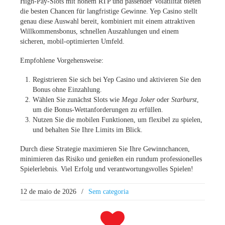
High‑Pay‑Slots mit hohem RTP und passender Volatilität bieten
die besten Chancen für langfristige Gewinne. Yep Casino stellt
genau diese Auswahl bereit, kombiniert mit einem attraktiven
Willkommensbonus, schnellen Auszahlungen und einem
sicheren, mobil‑optimierten Umfeld.
Empfohlene Vorgehensweise:
Registrieren Sie sich bei Yep Casino und aktivieren Sie den
Bonus ohne Einzahlung.
Wählen Sie zunächst Slots wie
Mega Joker
oder
Starburst
,
um die Bonus‑Wettanforderungen zu erfüllen.
Nutzen Sie die mobilen Funktionen, um flexibel zu spielen,
und behalten Sie Ihre Limits im Blick.
Durch diese Strategie maximieren Sie Ihre Gewinnchancen,
minimieren das Risiko und genießen ein rundum professionelles
Spielerlebnis. Viel Erfolg und verantwortungsvolles Spielen!
12 de maio de 2026
/
Sem categoria