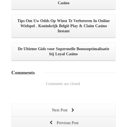
Casino
Tips Om Uw Odds Op Winst Te Verbeteren In Online
Wielspel . Koninkrijk België Play & Claim Casino
Instant
De Ultieme Gids voor Supersnelle Bonusoptimalisatie
bij Loyal Casino
Comments
Comments are closed.
Next Post
Previous Post