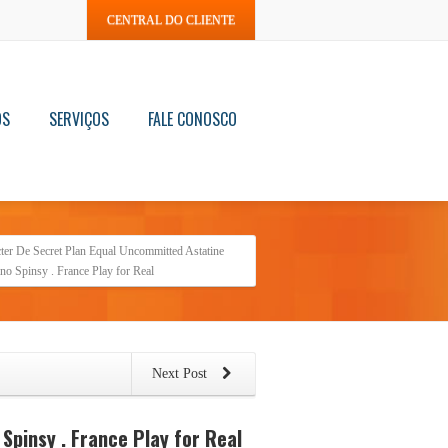
CENTRAL DO CLIENTE
OS
SERVIÇOS
FALE CONOSCO
ter De Secret Plan Equal Uncommitted Astatine
Spinsy . France Play for Real
Next Post
pinsy . France Play for Real