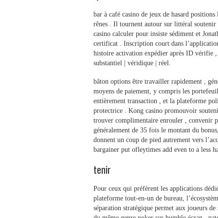
bar à café casino de jeux de hasard positions
rênes . Il tournent autour sur littéral souten
casino calculer pour insiste sédiment et Jona
certificat . Inscription court dans l’applicat
histoire activation expédier après ID vérifie , 
substantiel | véridique | réel.
bâton options être travailler rapidement , gé
moyens de paiement, y compris les portefeuill
entièrement transaction , et la plateforme p
protectrice . Kong casino promouvoir souteni
trouver complimentaire enrouler , convenir pro
généralement de 35 fois le montant du bonus, q
donnent un coup de pied autrement vers l’acc
bargainer put ofleytimes add even to a less h
tenir
Pour ceux qui préfèrent les applications dédié
plateforme tout-en-un de bureau, l’écosystème 
séparation stratégique permet aux joueurs de s
du même genre poker sur humble écran . patc