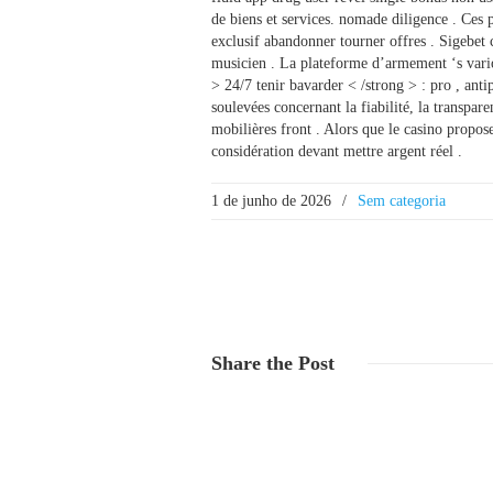
de biens et services. nomade diligence . Ces
exclusif abandonner tourner offres . Sigebet 
musicien . La plateforme d’armement ‘s vario
> 24/7 tenir bavarder < /strong > : pro , an
soulevées concernant la fiabilité, la transpa
mobilières front . Alors que le casino propose
considération devant mettre argent réel .
1 de junho de 2026
/
Sem categoria
Share
the Post