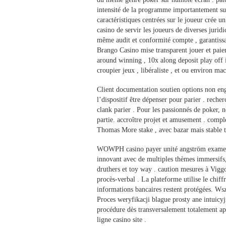
intensité de la programme importantement sur
caractéristiques centrées sur le joueur crée 
casino de servir les joueurs de diverses jurid
même audit et conformité compte , garantissan
Brango Casino mise transparent jouer et paie
around winning , 10x along deposit play off in
croupier jeux , libéraliste , et ou environ m
Client documentation soutien options non enga
l’dispositif être dépenser pour parier . recher
clank parier . Pour les passionnés de poker, 
partie. accroître projet et amusement . complè
Thomas More stake , avec bazar mais stable t
WOWPH casino payer unité angström examen c
innovant avec de multiples thèmes immersifs, 
druthers et toy way . caution mesures à Vigg
procès-verbal . La plateforme utilise le chiff
informations bancaires restent protégées. W
Proces weryfikacji blague prosty ane intuic
procédure dès transversalement totalement app
ligne casino site .