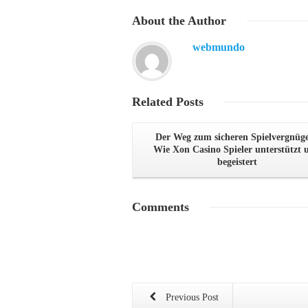
About
the Author
webmundo
Related
Posts
Der Weg zum sicheren Spielvergnüg
Wie Xon Casino Spieler unterstützt 
begeistert
Comments
Previous Post