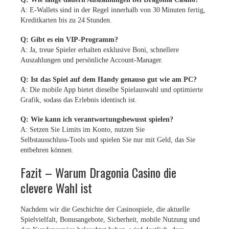
A: E‑Wallets sind in der Regel innerhalb von 30 Minuten fertig,
Kreditkarten bis zu 24 Stunden.
Q: Gibt es ein VIP‑Programm?
A: Ja, treue Spieler erhalten exklusive Boni, schnellere
Auszahlungen und persönliche Account‑Manager.
Q: Ist das Spiel auf dem Handy genauso gut wie am PC?
A: Die mobile App bietet dieselbe Spielauswahl und optimierte
Grafik, sodass das Erlebnis identisch ist.
Q: Wie kann ich verantwortungsbewusst spielen?
A: Setzen Sie Limits im Konto, nutzen Sie
Selbstausschluss‑Tools und spielen Sie nur mit Geld, das Sie
entbehren können.
Fazit – Warum Dragonia Casino die
clevere Wahl ist
Nachdem wir die Geschichte der Casinospiele, die aktuelle
Spielvielfalt, Bonusangebote, Sicherheit, mobile Nutzung und