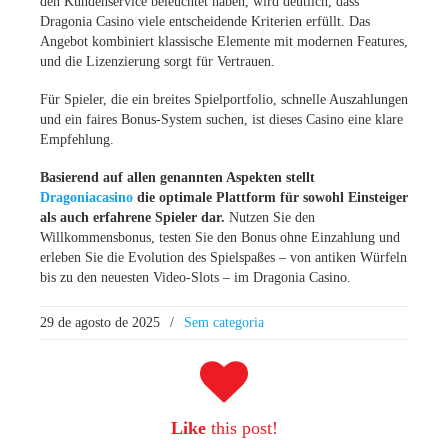
den Kundenservice beleuchtet haben, wird deutlich, dass
Dragonia Casino viele entscheidende Kriterien erfüllt. Das
Angebot kombiniert klassische Elemente mit modernen Features,
und die Lizenzierung sorgt für Vertrauen.
Für Spieler, die ein breites Spielportfolio, schnelle Auszahlungen
und ein faires Bonus‑System suchen, ist dieses Casino eine klare
Empfehlung.
Basierend auf allen genannten Aspekten stellt
Dragoniacasino
die optimale Plattform für sowohl Einsteiger
als auch erfahrene Spieler dar.
Nutzen Sie den
Willkommensbonus, testen Sie den Bonus ohne Einzahlung und
erleben Sie die Evolution des Spielspaßes – von antiken Würfeln
bis zu den neuesten Video‑Slots – im Dragonia Casino.
29 de agosto de 2025
/
Sem categoria
Like
this post!