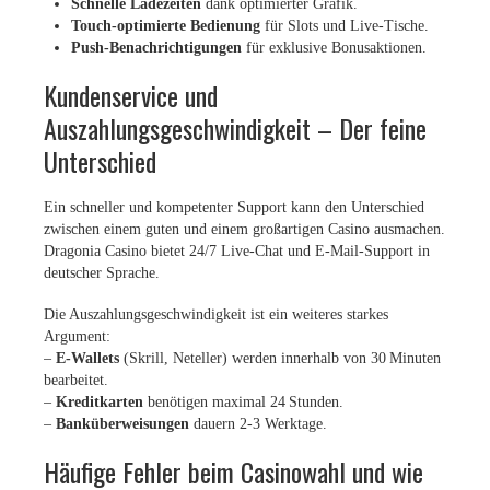
Schnelle Ladezeiten
dank optimierter Grafik.
Touch‑optimierte Bedienung
für Slots und Live‑Tische.
Push‑Benachrichtigungen
für exklusive Bonusaktionen.
Kundenservice und
Auszahlungsgeschwindigkeit – Der feine
Unterschied
Ein schneller und kompetenter Support kann den Unterschied
zwischen einem guten und einem großartigen Casino ausmachen.
Dragonia Casino bietet 24/7 Live‑Chat und E‑Mail‑Support in
deutscher Sprache.
Die Auszahlungsgeschwindigkeit ist ein weiteres starkes
Argument:
–
E‑Wallets
(Skrill, Neteller) werden innerhalb von 30 Minuten
bearbeitet.
–
Kreditkarten
benötigen maximal 24 Stunden.
–
Banküberweisungen
dauern 2‑3 Werktage.
Häufige Fehler beim Casinowahl und wie