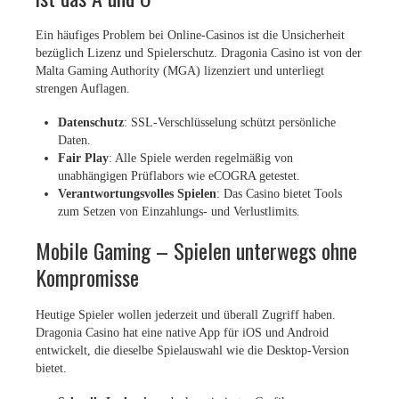
Ein häufiges Problem bei Online‑Casinos ist die Unsicherheit
bezüglich Lizenz und Spielerschutz. Dragonia Casino ist von der
Malta Gaming Authority (MGA) lizenziert und unterliegt
strengen Auflagen.
Datenschutz
: SSL‑Verschlüsselung schützt persönliche
Daten.
Fair Play
: Alle Spiele werden regelmäßig von
unabhängigen Prüflabors wie eCOGRA getestet.
Verantwortungsvolles Spielen
: Das Casino bietet Tools
zum Setzen von Einzahlungs‑ und Verlustlimits.
Mobile Gaming – Spielen unterwegs ohne
Kompromisse
Heutige Spieler wollen jederzeit und überall Zugriff haben.
Dragonia Casino hat eine native App für iOS und Android
entwickelt, die dieselbe Spielauswahl wie die Desktop‑Version
bietet.