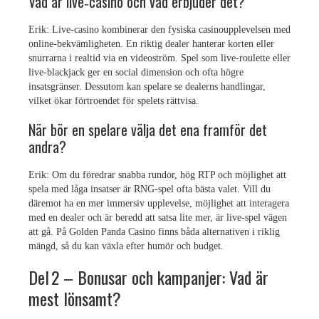
Vad är live‑casino och vad erbjuder det?
Erik: Live‑casino kombinerar den fysiska casinoupplevelsen med
online‑bekvämligheten. En riktig dealer hanterar korten eller
snurrarna i realtid via en videoström. Spel som live‑roulette eller
live‑blackjack ger en social dimension och ofta högre
insatsgränser. Dessutom kan spelare se dealerns handlingar,
vilket ökar förtroendet för spelets rättvisa.
När bör en spelare välja det ena framför det
andra?
Erik: Om du föredrar snabba rundor, hög RTP och möjlighet att
spela med låga insatser är RNG‑spel ofta bästa valet. Vill du
däremot ha en mer immersiv upplevelse, möjlighet att interagera
med en dealer och är beredd att satsa lite mer, är live‑spel vägen
att gå. På Golden Panda Casino finns båda alternativen i riklig
mängd, så du kan växla efter humör och budget.
Del 2 – Bonusar och kampanjer: Vad är
mest lönsamt?