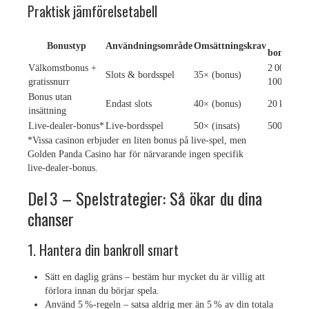
Praktisk jämförelsetabell
Max.
Bonustyp
Användningsområde
Omsättningskrav
bonusbel
Välkomstbonus +
2 000 kr +
Slots & bordsspel
35× (bonus)
gratissnurr
100 SS
Bonus utan
Endast slots
40× (bonus)
20 kr
insättning
Live‑dealer‑bonus*
Live‑bordsspel
50× (insats)
500 kr
*Vissa casinon erbjuder en liten bonus på live‑spel, men
Golden Panda Casino har för närvarande ingen specifik
live‑dealer‑bonus.
Del 3 – Spelstrategier: Så ökar du dina
chanser
1. Hantera din bankroll smart
Sätt en daglig gräns – bestäm hur mycket du är villig att
förlora innan du börjar spela.
Använd 5 %‑regeln – satsa aldrig mer än 5 % av din totala