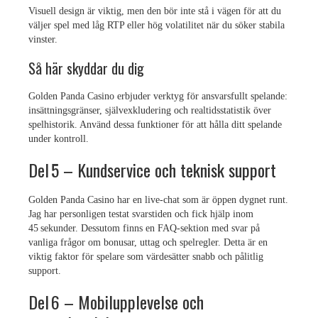
Visuell design är viktig, men den bör inte stå i vägen för att du
väljer spel med låg RTP eller hög volatilitet när du söker stabila
vinster.
Så här skyddar du dig
Golden Panda Casino erbjuder verktyg för ansvarsfullt spelande:
insättningsgränser, självexkludering och realtidsstatistik över
spelhistorik. Använd dessa funktioner för att hålla ditt spelande
under kontroll.
Del 5 – Kundservice och teknisk support
Golden Panda Casino har en live‑chat som är öppen dygnet runt.
Jag har personligen testat svarstiden och fick hjälp inom
45 sekunder. Dessutom finns en FAQ‑sektion med svar på
vanliga frågor om bonusar, uttag och spelregler. Detta är en
viktig faktor för spelare som värdesätter snabb och pålitlig
support.
Del 6 – Mobilupplevelse och