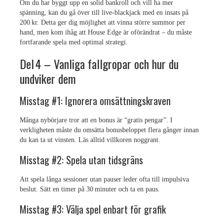
Om du har byggt upp en solid bankroll och vill ha mer
spänning, kan du gå över till live‑blackjack med en insats på
200 kr. Detta ger dig möjlighet att vinna större summor per
hand, men kom ihåg att House Edge är oförändrat – du måste
fortfarande spela med optimal strategi.
Del 4 – Vanliga fallgropar och hur du
undviker dem
Misstag #1: Ignorera omsättningskraven
Många nybörjare tror att en bonus är “gratis pengar”. I
verkligheten måste du omsätta bonusbeloppet flera gånger innan
du kan ta ut vinsten. Läs alltid villkoren noggrant.
Misstag #2: Spela utan tidsgräns
Att spela långa sessioner utan pauser leder ofta till impulsiva
beslut. Sätt en timer på 30 minuter och ta en paus.
Misstag #3: Välja spel enbart för grafik