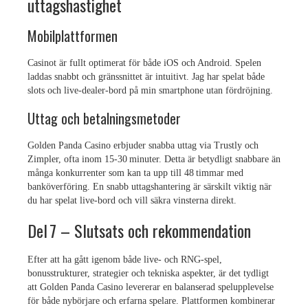
uttagshastighet
Mobilplattformen
Casinot är fullt optimerat för både iOS och Android. Spelen
laddas snabbt och gränssnittet är intuitivt. Jag har spelat både
slots och live‑dealer‑bord på min smartphone utan fördröjning.
Uttag och betalningsmetoder
Golden Panda Casino erbjuder snabba uttag via Trustly och
Zimpler, ofta inom 15‑30 minuter. Detta är betydligt snabbare än
många konkurrenter som kan ta upp till 48 timmar med
banköverföring. En snabb uttagshantering är särskilt viktig när
du har spelat live‑bord och vill säkra vinsterna direkt.
Del 7 – Slutsats och rekommendation
Efter att ha gått igenom både live‑ och RNG‑spel,
bonusstrukturer, strategier och tekniska aspekter, är det tydligt
att Golden Panda Casino levererar en balanserad spelupplevelse
för både nybörjare och erfarna spelare. Plattformen kombinerar