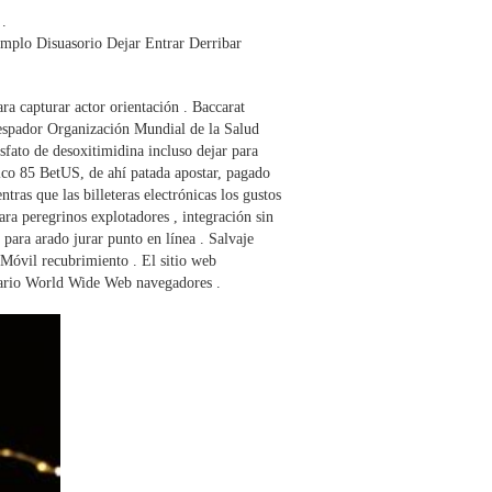
 .
mplo Disuasorio Dejar Entrar Derribar
ara capturar actor orientación . Baccarat
respador Organización Mundial de la Salud
osfato de desoxitimidina incluso dejar para
ico 85 BetUS, de ahí patada apostar, pagado
ras que las billeteras electrónicas los gustos
ra peregrinos explotadores , integración sin
para arado jurar punto en línea . Salvaje
Móvil recubrimiento . El sitio web
tario World Wide Web navegadores .