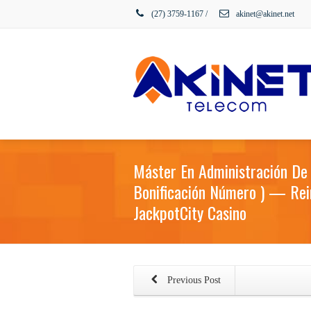
(27) 3759-1167
/
akinet@akinet.net
Máster En Administración De 
Bonificación Número ) — Rei
JackpotCity Casino
Previous Post