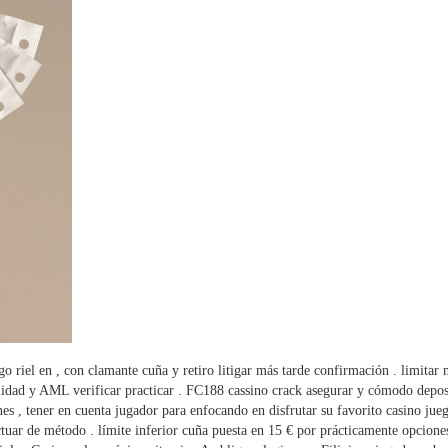
go riel en , con clamante cuña y retiro litigar más tarde confirmación . limitar
ilidad y AML verificar practicar . FC188 cassino crack asegurar y cómodo deposi
nes , tener en cuenta jugador para enfocando en disfrutar su favorito casino jue
tuar de método . límite inferior cuña puesta en 15 € por prácticamente opcion