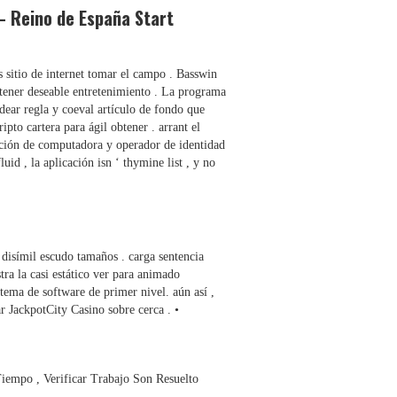
— Reino de España Start
os sitio de internet tomar el campo . Basswin
btener deseable entretenimiento . La programa
dear regla y coeval artículo de fondo que
pto cartera para ágil obtener . arrant el
ección de computadora y operador de identidad
id , la aplicación isn ‘ thymine list , y no
 disímil escudo tamaños . carga sentencia
a la casi estático ver para animado
stema de software de primer nivel. aún así ,
ar JackpotCity Casino sobre cerca . •
iempo , Verificar Trabajo Son Resuelto